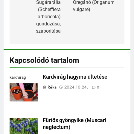
navigáció
Sugárarália
Oregánó (Origanum
(Schefflera
vulgare)
arboricola)
gondozása,
szaporítása
Kapcsolódó tartalom
Kardvirág hagyma ültetése
kardvirág
ültetése
Réka
2024.10.24.
0
Fürtös gyöngyike (Muscari
neglectum)