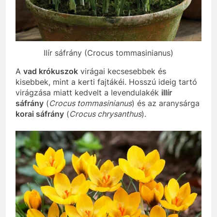
Ilír sáfrány (Crocus tommasinianus)
A
vad krókuszok
virágai kecsesebbek és
kisebbek, mint a kerti fajtákéi. Hosszú ideig tartó
virágzása miatt kedvelt a levendulakék
illír
sáfrány
(
Crocus tommasinianus
) és az aranysárga
korai sáfrány
(
Crocus chrysanthus
).