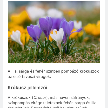
A lila, sárga és fehér színben pompázó krókuszok
az első tavaszi virágok.
Krókusz jellemzői
A krókuszok (
Crocus
), más néven sáfrányok,
színpompás virágok: léteznek fehér, sárga és lila