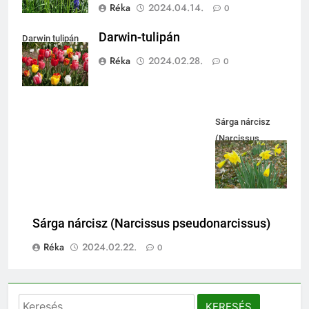
Réka
2024.04.14.
0
Darwin-tulipán
Darwin tulipán
Réka
2024.02.28.
0
Sárga nárcisz
(Narcissus
pseudonarcissus)
Sárga nárcisz (Narcissus pseudonarcissus)
Réka
2024.02.22.
0
Keresés: