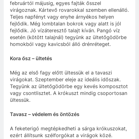
februártól májusig, egyes fajták ősszel
virágoznak. Kártevő rovarokkal szemben ellenálló.
Teljes napfényt vagy enyhe árnyékos helyen
fejlődik. Még lombtalan bokrok vagy alatt is jól
fejlődik. Jó vízáteresztő talajt kíván. Pangó víz
esetén (kötött talajnál) tegyünk az ültetőgödörbe
homokból vagy kavicsból álló drénréteget.
Kora ősz – ültetés
Még az első fagy előtt ültessük el a tavaszi
virágokat. Szeptember eleje az ideális időszak.
Tegyünk az ültetőgödörbe egy kevés komposztot
vagy csontlisztet. A krókuszt mindig csoportosan
ültessük.
Tavasz – védelem és öntözés
A feketerigó megtépkedheti a sárga krókuszokat,
ezért állítsunk szélforgókat a virágok közé.