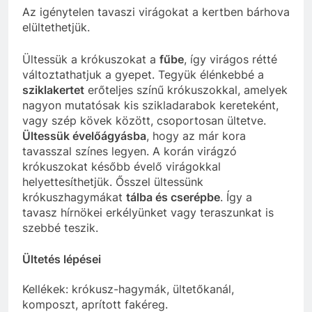
Az igénytelen tavaszi virágokat a kertben bárhova
elültethetjük.
Ültessük a krókuszokat a
fűbe
, így virágos rétté
változtathatjuk a gyepet. Tegyük élénkebbé a
sziklakertet
erőteljes színű krókuszokkal, amelyek
nagyon mutatósak kis szikladarabok kereteként,
vagy szép kövek között, csoportosan ültetve.
Ültessük évelőágyásba
, hogy az már kora
tavasszal színes legyen. A korán virágzó
krókuszokat később évelő virágokkal
helyettesíthetjük. Ősszel ültessünk
krókuszhagymákat
tálba és cserépbe
. Így a
tavasz hírnökei erkélyünket vagy teraszunkat is
szebbé teszik.
Ültetés lépései
Kellékek: krókusz-hagymák, ültetőkanál,
komposzt, aprított fakéreg.