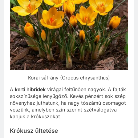
Korai sáfrány (Crocus chrysanthus)
A
kerti hibridek
virágai feltűnően nagyok. A fajták
sokszínűsége lenyűgöző. Kevés pénzért sok szép
növényhez juthatunk, ha nagy tőszámú csomagot
veszünk, amelyben szín szerint szétválogatva
kapjuk a krókuszokat.
Krókusz ültetése