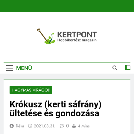
Ugrás
a
tartalomra
Kertpont
Kertpont Növénykereső És Növényhatározó
Kertészeti
MENÜ
Magazin |
Növénykereső És
HAGYMÁS VIRÁGOK
Növényhatározó
Krókusz (kerti sáfrány)
ültetése és gondozása
0
Réka
2021.08.31.
4 Mins