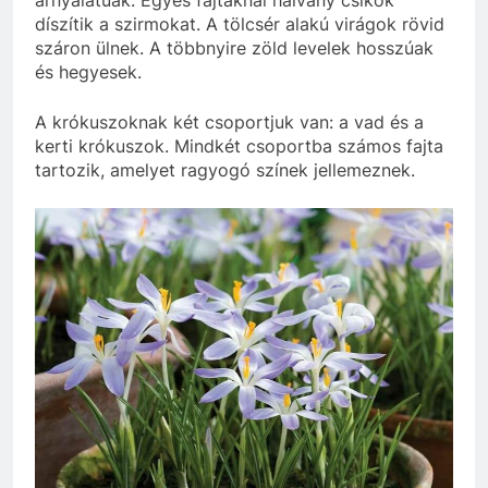
árnyalatúak. Egyes fajtáknál halvány csíkok
díszítik a szirmokat. A tölcsér alakú virágok rövid
száron ülnek. A többnyire zöld levelek hosszúak
és hegyesek.
A krókuszoknak két csoportjuk van: a vad és a
kerti krókuszok. Mindkét csoportba számos fajta
tartozik, amelyet ragyogó színek jellemeznek.