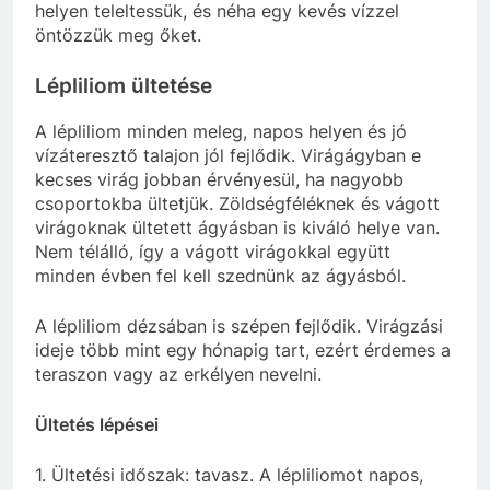
helyen teleltessük, és néha egy kevés vízzel
öntözzük meg őket.
Lépliliom ültetése
A lépliliom minden meleg, napos helyen és jó
vízáteresztő talajon jól fejlődik. Virágágyban e
kecses virág jobban érvényesül, ha nagyobb
csoportokba ültetjük. Zöldségféléknek és vágott
virágoknak ültetett ágyásban is kiváló helye van.
Nem télálló, így a vágott virágokkal együtt
minden évben fel kell szednünk az ágyásból.
A lépliliom dézsában is szépen fejlődik. Virágzási
ideje több mint egy hónapig tart, ezért érdemes a
teraszon vagy az erkélyen nevelni.
Ültetés lépései
1. Ültetési időszak: tavasz. A lépliliomot napos,