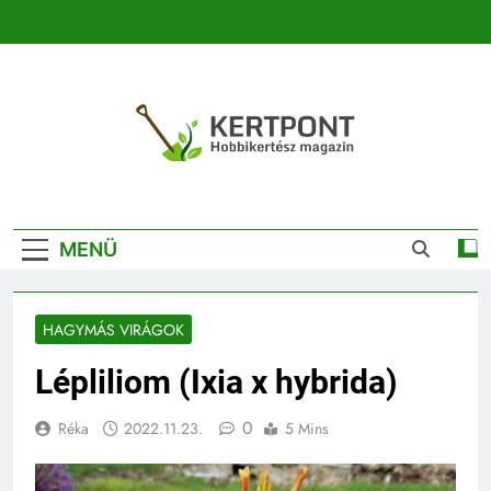
Ugrás
a
tartalomra
Kertpont
Kertpont Növénykereső És Növényhatározó
Kertészeti
MENÜ
Magazin |
Növénykereső És
HAGYMÁS VIRÁGOK
Növényhatározó
Lépliliom (Ixia x hybrida)
0
Réka
2022.11.23.
5 Mins