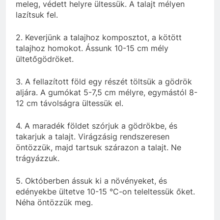
meleg, védett helyre ültessük. A talajt mélyen
lazítsuk fel.
2. Keverjünk a talajhoz komposztot, a kötött
talajhoz homokot. Ássunk 10-15 cm mély
ültetőgödröket.
3. A fellazított föld egy részét töltsük a gödrök
aljára. A gumókat 5-7,5 cm mélyre, egymástól 8-
12 cm távolságra ültessük el.
4. A maradék földet szórjuk a gödrökbe, és
takarjuk a talajt. Virágzásig rendszeresen
öntözzük, majd tartsuk szárazon a talajt. Ne
trágyázzuk.
5. Októberben ássuk ki a növényeket, és
edényekbe ültetve 10-15 °C-on teleltessük őket.
Néha öntözzük meg.