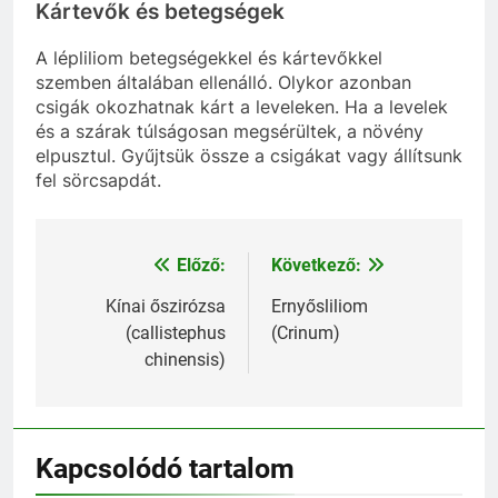
Kártevők és betegségek
A lépliliom betegségekkel és kártevőkkel
szemben általában ellenálló. Olykor azonban
csigák okozhatnak kárt a leveleken. Ha a levelek
és a szárak túlságosan megsérültek, a növény
elpusztul. Gyűjtsük össze a csigákat vagy állítsunk
fel sörcsapdát.
Előző:
Következő:
Bejegyzés
navigáció
Kínai őszirózsa
Ernyősliliom
(callistephus
(Crinum)
chinensis)
Kapcsolódó tartalom