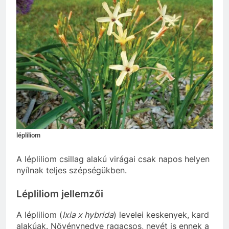
lépliliom
A lépliliom csillag alakú virágai csak napos helyen
nyílnak teljes szépségükben.
Lépliliom jellemzői
A lépliliom (
Ixia x hybrida
) levelei keskenyek, kard
alakúak. Növénynedve ragacsos, nevét is ennek a