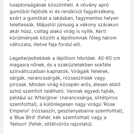
tulajdonságának köszönheti. A növény apró
gumóból fejlődik ki és rendkívül fagyérzékeny,
ezért a gumókat a lakásban, fagymentes helyen
teleltessük. Májustól júniusig a vékony szárakon
akár húsz, csillag alakú virág is nyílik. Kerti
körülmények között a lépliliomnak főleg három
változata, illetve faja fordul elő.
Legelterjedtebbek a lépliliom hibridek. 40-60 cm
magasra nőnek, és a szaküzletekben sokféle
színváltozatban kaphatók. Virágaik fehérek,
sárgák, narancssárgák, rózsaszínűek vagy
pirosak. Minden virág közepén erős, élesen elütő
színű szemfolt található. Vannak egyedi fajták,
például az ‘Afterglow’ (narancssárga, sötétpiros
szemfolttal), a különlegesen nagy virágú ‘Rose
Emperor’ (rózsaszín, gesztenyebarna szemfolttal),
a ‘Blue Bird’ (fehér, kék szemfolttal) vagy a
‘Nelson’ (fehér, sötétvörös rajzolatú).