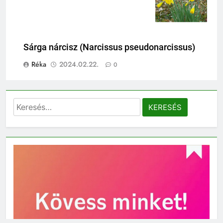
Sárga nárcisz (Narcissus pseudonarcissus)
Réka
2024.02.22.
0
Keresés: