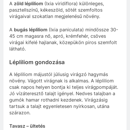
A
zöld lépliliom
(Ixia viridiflora) különleges,
pasztellszínű, kékeszöld, sötét szemfoltos
virágaival szokatlan megjelenésű növény.
A
bugás lépliliom
(Ixia paniculata) mindössze 30-
45 cm magasra nő, apró, krémfehér, csöves
virágai kifelé hajlanak, közepükön piros szemfolt
látható.
Lépliliom gondozása
A lépliliom májustól júliusig virágzó hagymás
növény. Vágott virágnak is alkalmas. A lépliliom
csak napos helyen bontja ki teljes virágpompáját.
Jó vízáteresztő talajt igényel. Nedves talajban a
gumók hamar rothadni kezdenek. Virágzásig
tartsuk a talajt egyenletesen nyirkosan, utána
szárazon.
Tavasz – ültetés