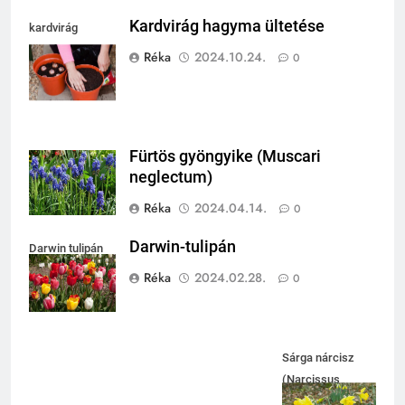
Kardvirág hagyma ültetése
kardvirág
ültetése
Réka
2024.10.24.
0
Fürtös gyöngyike (Muscari
neglectum)
Réka
2024.04.14.
0
Darwin-tulipán
Darwin tulipán
Réka
2024.02.28.
0
Sárga nárcisz
(Narcissus
pseudonarcissus)