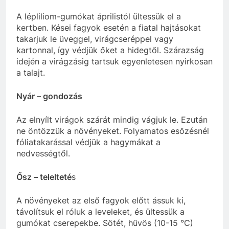
A lépliliom-gumókat áprilistól ültessük el a
kertben. Kései fagyok esetén a fiatal hajtásokat
takarjuk le üveggel, virágcseréppel vagy
kartonnal, így védjük őket a hidegtől. Szárazság
idején a virágzásig tartsuk egyenletesen nyirkosan
a talajt.
Nyár – gondozás
Az elnyílt virágok szárát mindig vágjuk le. Ezután
ne öntözzük a növényeket. Folyamatos esőzésnél
fóliatakarással védjük a hagymákat a
nedvességtől.
Ősz – telelteté
s
A növényeket az első fagyok előtt ássuk ki,
távolítsuk el róluk a leveleket, és ültessük a
gumókat cserepekbe. Sötét, hűvös (10-15 °C)