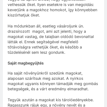
vethessük őket. Ilyen esetekre is van megoldás:
keverjünk a magokhoz homokot, így könnyebben
kiszórhatjuk őket.
Ha módunkban áll, esetleg vásároljunk ún.
drazsírozott magot, ami azt jelenti, hogy a
magokat vastag, de talajban oldódó bevonattal
látták el. Ennek segítségével megfelelő
tőtávolságra vethetjük őket, és később a
tűzdelésénél sem lesz gondunk.
Saját magbegyűjtés
Ha saját növényünkről szedünk magokat,
alaposan szárítsuk meg azokat. A nyirkos
magokat ugyanis könnyen támadják meg gombás
betegségek, és a várt eredmény elmaradhat.
Tegyük azután a magokat kis tárolóedényekbe.
Ragasszunk rájuk egy, a növény nevét és a