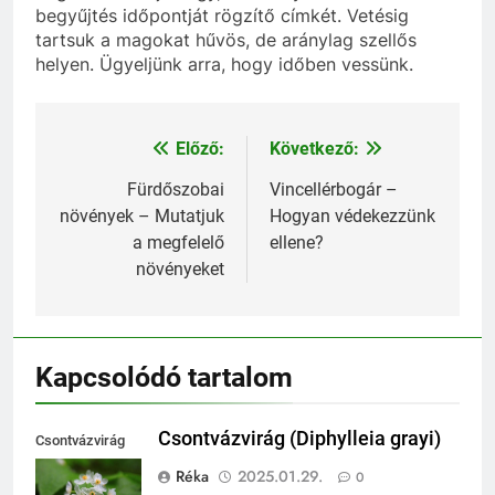
begyűjtés időpontját rögzítő címkét. Vetésig
tartsuk a magokat hűvös, de aránylag szellős
helyen. Ügyeljünk arra, hogy időben vessünk.
Előző:
Következő:
Bejegyzés
navigáció
Fürdőszobai
Vincellérbogár –
növények – Mutatjuk
Hogyan védekezzünk
a megfelelő
ellene?
növényeket
Kapcsolódó tartalom
Csontvázvirág (Diphylleia grayi)
Csontvázvirág
(Diphylleia grayi)
Réka
2025.01.29.
0