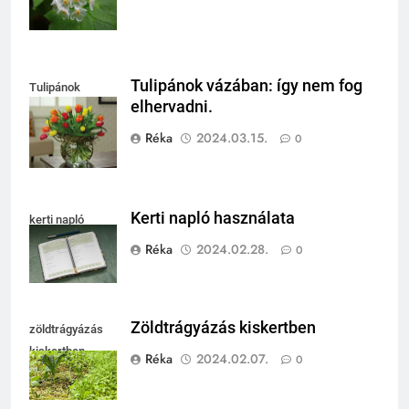
Tulipánok vázában: így nem fog
Tulipánok
elhervadni.
vázában
Réka
2024.03.15.
0
Kerti napló használata
kerti napló
Réka
2024.02.28.
0
Zöldtrágyázás kiskertben
zöldtrágyázás
kiskertben
Réka
2024.02.07.
0