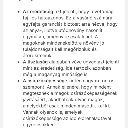
Az eredetiség
azt jelenti, hogy a vetőmag
faj- és fajtaazonos. Ez a vásárló számára
egyfajta garanciát biztosít arra nézve, hogy
az anya-, illetve utódnövény hasonlít
egymásra, amennyire csak lehet. A
magoknak mindenekelőtt a növény jó
tulajdonságait kell megőrizniük és
átörökíteniük.
A tisztaság
alapjában véve ugyan azt jelenti
mint az eredetiség. Ide tartozik azonban
még a maganyag minősége is.
A csírázóképesség
szintén nagyon fontos
szempont. Annak ellenére, hogy mindent
megtesznek a magok csírázóképességének
javításáért, akadhatnak olyan magok,
amelyekből csak minden második kel ki.
Vannak olyanok is, amelyek
csírázóképessége az idő előrehaladtával
egyre csökken.