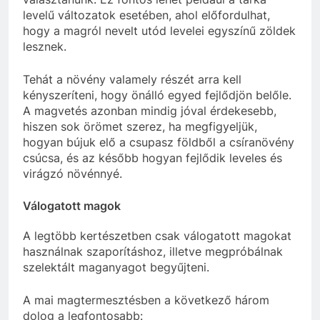
levelű változatok esetében, ahol előfordulhat,
hogy a magról nevelt utód levelei egyszínű zöldek
lesznek.
Tehát a növény valamely részét arra kell
kényszeríteni, hogy önálló egyed fejlődjön belőle.
A magvetés azonban mindig jóval érdekesebb,
hiszen sok örömet szerez, ha megfigyeljük,
hogyan bújuk elő a csupasz földből a csíranövény
csúcsa, és az később hogyan fejlődik leveles és
virágzó növénnyé.
Válogatott magok
A legtöbb kertészetben csak válogatott magokat
használnak szaporításhoz, illetve megpróbálnak
szelektált maganyagot begyűjteni.
A mai magtermesztésben a következő három
dolog a legfontosabb: