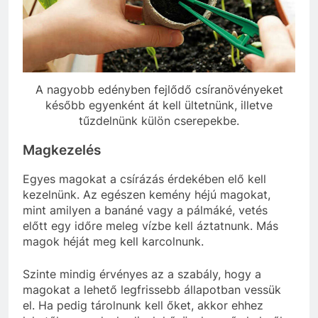
A nagyobb edényben fejlődő csíranövényeket
később egyenként át kell ültetnünk, illetve
tűzdelnünk külön cserepekbe.
Magkezelés
Egyes magokat a csírázás érdekében elő kell
kezelnünk. Az egészen kemény héjú magokat,
mint amilyen a banáné vagy a pálmáké, vetés
előtt egy időre meleg vízbe kell áztatnunk. Más
magok héját meg kell karcolnunk.
Szinte mindig érvényes az a szabály, hogy a
magokat a lehető legfrissebb állapotban vessük
el. Ha pedig tárolnunk kell őket, akkor ehhez