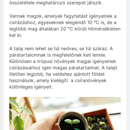
összetétele meghatározó szerepet játszik.
Vannak magok, amelyek fagyhatást igényelnek a
csírázáshoz, egyeseknek elegendő 10 °C is, de a
legtöbb mag általában 20 °C körüli hőmérsékleten
kel ki.
A talaj nem lehet se túl nedves, se túl száraz. A
páratartalomnak is megfelelőnek kell lennie.
Különösen a trópusi növények magjai igényelnek
csírázásukhoz igen magas páratartalmat. A talajt
illetően legjobb, ha vetéshez ajánlott földet
használunk, amely kielégíti a csíranövények
különleges igényeit.