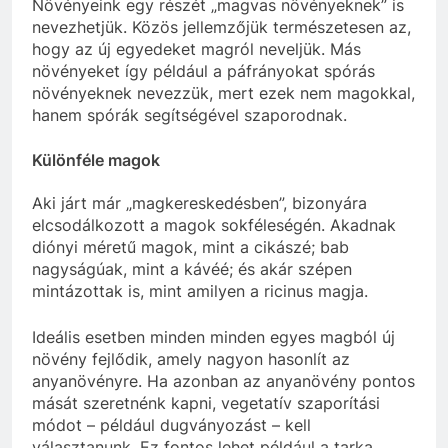
Növényeink egy részét „magvas növényeknek” is
nevezhetjük. Közös jellemzőjük természetesen az,
hogy az új egyedeket magról neveljük. Más
növényeket így például a páfrányokat spórás
növényeknek nevezzük, mert ezek nem magokkal,
hanem spórák segítségével szaporodnak.
Különféle magok
Aki járt már „magkereskedésben”, bizonyára
elcsodálkozott a magok sokféleségén. Akadnak
diónyi méretű magok, mint a cikászé; bab
nagyságúak, mint a kávéé; és akár szépen
mintázottak is, mint amilyen a ricinus magja.
Ideális esetben minden minden egyes magból új
növény fejlődik, amely nagyon hasonlít az
anyanövényre. Ha azonban az anyanövény pontos
mását szeretnénk kapni, vegetatív szaporítási
módot – például dugványozást – kell
választanunk. Ez fontos lehet például a tarka