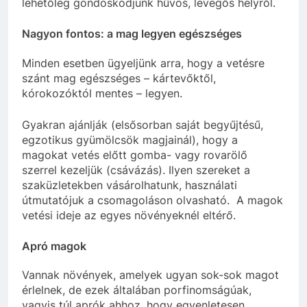
lehetőleg gondoskodjunk hűvös, levegős helyről.
Nagyon fontos: a mag legyen egészséges
Minden esetben ügyeljünk arra, hogy a vetésre
szánt mag egészséges – kártevőktől,
kórokozóktól mentes – legyen.
Gyakran ajánlják (elsősorban saját begyűjtésű,
egzotikus gyümölcsök magjainál), hogy a
magokat vetés előtt gomba- vagy rovarölő
szerrel kezeljük (csávázás). Ilyen szereket a
szaküzletekben vásárolhatunk, használati
útmutatójuk a csomagoláson olvasható. A magok
vetési ideje az egyes növényeknél eltérő.
Apró magok
Vannak növények, amelyek ugyan sok-sok magot
érlelnek, de ezek általában porfinomságúak,
vagyis túl aprók ahhoz, hogy egyenletesen