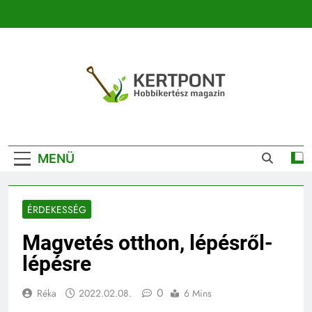
Ugrás
a
tartalomra
Kertpont
Kertpont Növénykereső És Növényhatározó
Kertészeti
MENÜ
Magazin |
Növénykereső És
ÉRDEKESSÉG
Növényhatározó
Magvetés otthon, lépésről-
lépésre
0
Réka
2022.02.08.
6 Mins