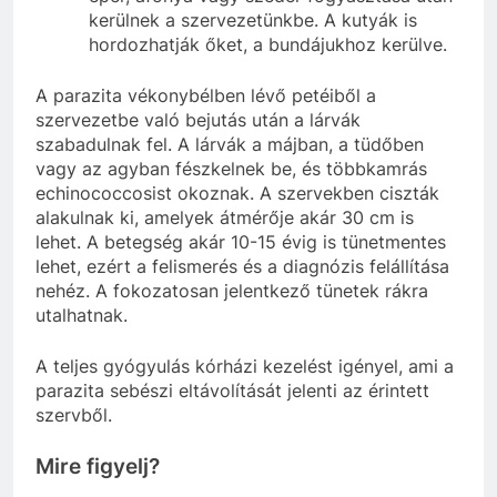
kerülnek a szervezetünkbe. A kutyák is
hordozhatják őket, a bundájukhoz kerülve.
A parazita vékonybélben lévő petéiből a
szervezetbe való bejutás után a lárvák
szabadulnak fel. A lárvák a májban, a tüdőben
vagy az agyban fészkelnek be, és többkamrás
echinococcosist okoznak. A szervekben ciszták
alakulnak ki, amelyek átmérője akár 30 cm is
lehet. A betegség akár 10-15 évig is tünetmentes
lehet, ezért a felismerés és a diagnózis felállítása
nehéz. A fokozatosan jelentkező tünetek rákra
utalhatnak.
A teljes gyógyulás kórházi kezelést igényel, ami a
parazita sebészi eltávolítását jelenti az érintett
szervből.
Mire figyelj?