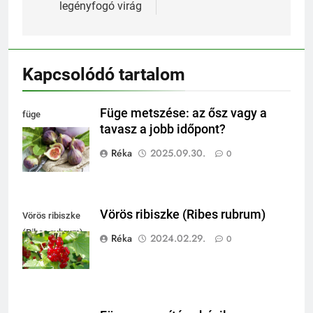
legényfogó virág
Kapcsolódó tartalom
Füge metszése: az ősz vagy a
füge
tavasz a jobb időpont?
felhasználása
Réka
2025.09.30.
0
Vörös ribiszke (Ribes rubrum)
Vörös ribiszke
(Ribes rubrum)
Réka
2024.02.29.
0