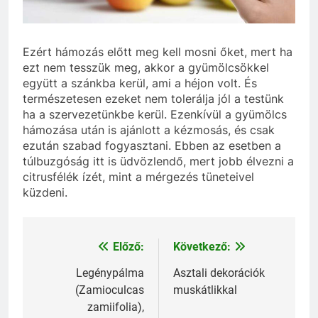
Ezért hámozás előtt meg kell mosni őket, mert ha
ezt nem tesszük meg, akkor a gyümölcsökkel
együtt a szánkba kerül, ami a héjon volt. És
természetesen ezeket nem tolerálja jól a testünk
ha a szervezetünkbe kerül. Ezenkívül a gyümölcs
hámozása után is ajánlott a kézmosás, és csak
ezután szabad fogyasztani. Ebben az esetben a
túlbuzgóság itt is üdvözlendő, mert jobb élvezni a
citrusfélék ízét, mint a mérgezés tüneteivel
küzdeni.
Előző:
Következő:
Bejegyzés
navigáció
Legénypálma
Asztali dekorációk
(Zamioculcas
muskátlikkal
zamiifolia),