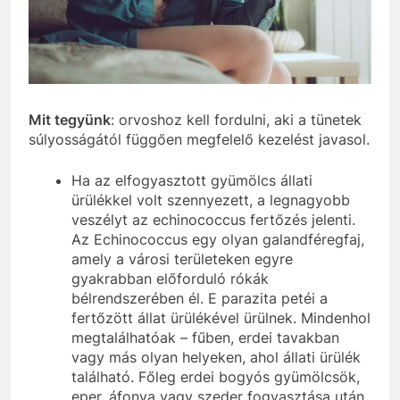
Mit tegyünk
: orvoshoz kell fordulni, aki a tünetek
súlyosságától függően megfelelő kezelést javasol.
Ha az elfogyasztott gyümölcs állati
ürülékkel volt szennyezett, a legnagyobb
veszélyt az echinococcus fertőzés jelenti.
Az Echinococcus egy olyan galandféregfaj,
amely a városi területeken egyre
gyakrabban előforduló rókák
bélrendszerében él. E parazita petéi a
fertőzött állat ürülékével ürülnek. Mindenhol
megtalálhatóak – fűben, erdei tavakban
vagy más olyan helyeken, ahol állati ürülék
található. Főleg erdei bogyós gyümölcsök,
eper, áfonya vagy szeder fogyasztása után