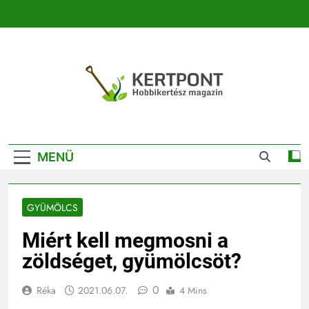
Ugrás
a
tartalomra
Kertpont
Kertpont Növénykereső És Növényhatározó
Kertészeti
MENÜ
Magazin |
Növénykereső És
GYÜMÖLCS
Növényhatározó
Miért kell megmosni a
zöldséget, gyümölcsöt?
0
Réka
2021.06.07.
4 Mins