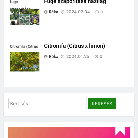
Füge szaporítása házilag
füge
szaporítása
Réka
2024.02.04.
0
Citromfa (Citrus x limon)
Citromfa (Citrus
x limon)
Réka
2024.01.26.
0
Keresés: