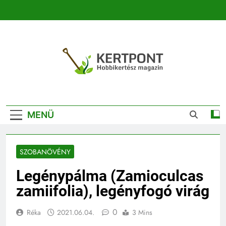
Ugrás
a
tartalomra
Kertpont
Kertpont Növénykereső És Növényhatározó
Kertészeti
MENÜ
Magazin |
Növénykereső És
SZOBANÖVÉNY
Növényhatározó
Legénypálma (Zamioculcas
zamiifolia), legényfogó virág
0
Réka
2021.06.04.
3 Mins