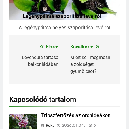
A legénypálma helyes szaporítása levélről
Előző:
Következő:
Bejegyzés
navigáció
Levendula tartása
Miért kell megmosni
balkonládában
a zöldséget,
gyümölcsöt?
Kapcsolódó tartalom
Tripszfertőzés az orchideákon
Réka
2026.01.04.
0