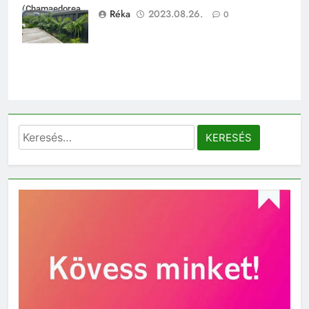
(Chamaedorea
Réka
2023.08.26.
0
costaricana)
Keresés: