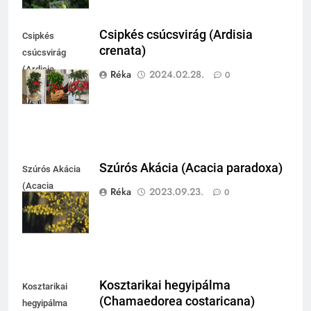
Csipkés csúcsvirág (Ardisia
Csipkés
crenata)
csúcsvirág
(Ardisia
Réka
2024.02.28.
0
crenata)
Szúrós Akácia (Acacia paradoxa)
Szúrós Akácia
(Acacia
Réka
2023.09.23.
0
paradoxa)
Kosztarikai hegyipálma
Kosztarikai
(Chamaedorea costaricana)
hegyipálma