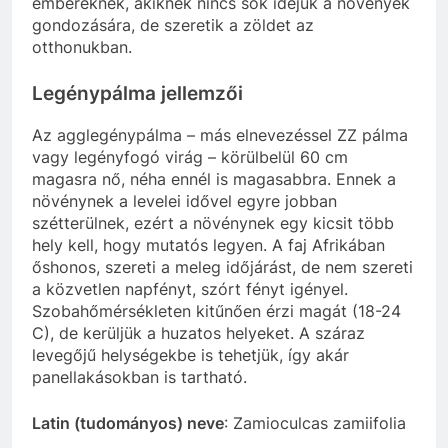
embereknek, akiknek nincs sok idejük a növények
gondozására, de szeretik a zöldet az
otthonukban.
Legénypálma jellemzői
Az agglegénypálma – más elnevezéssel ZZ pálma
vagy legényfogó virág – körülbelül 60 cm
magasra nő, néha ennél is magasabbra. Ennek a
növénynek a levelei idővel egyre jobban
szétterülnek, ezért a növénynek egy kicsit több
hely kell, hogy mutatós legyen. A faj Afrikában
őshonos, szereti a meleg időjárást, de nem szereti
a közvetlen napfényt, szórt fényt igényel.
Szobahőmérsékleten kitűnően érzi magát (18-24
C), de kerüljük a huzatos helyeket. A száraz
levegőjű helységekbe is tehetjük, így akár
panellakásokban is tartható.
Latin (tudományos) neve
: Zamioculcas zamiifolia