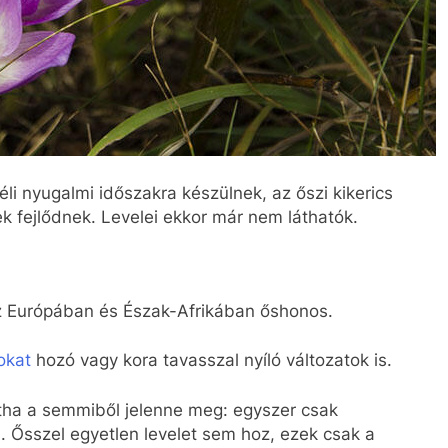
i nyugalmi időszakra készülnek, az őszi kikerics
ek fejlődnek. Levelei ekkor már nem láthatók.
z Európában és Észak-Afrikában őshonos.
okat
hozó vagy kora tavasszal nyíló változatok is.
tha a semmiből jelenne meg: egyszer csak
. Ősszel egyetlen levelet sem hoz, ezek csak a