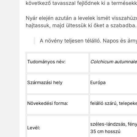
következő tavasszal fejlődnek ki a termésekk
Nyár elején azután a levelek ismét visszah
hajtassuk, majd ültessük ki őket a szabadba.
A növény teljesen télálló. Napos és árnyé
Tudományos név:
Colchicum autumnale
Származási hely
Európa
Növekedési forma:
felálló szárú, telepek
széles-lándzsás, fénye
Levél:
35 cm hosszú