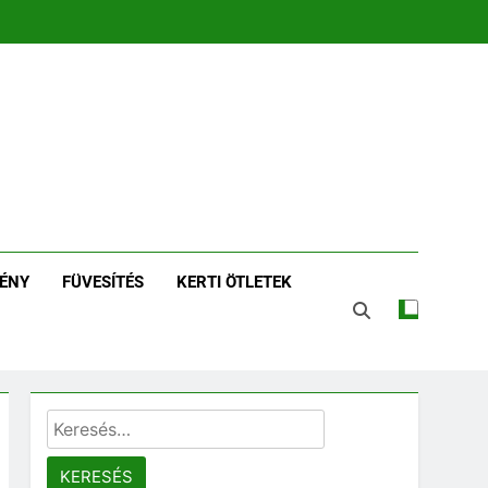
zin | Növénykereső És
tározó
ÉNY
FÜVESÍTÉS
KERTI ÖTLETEK
Keresés: