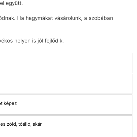
el együtt.
úzódnak. Ha hagymákat vásárolunk, a szobában
kos helyen is jól fejlődik.
et képez
s zöld, tőálló, akár