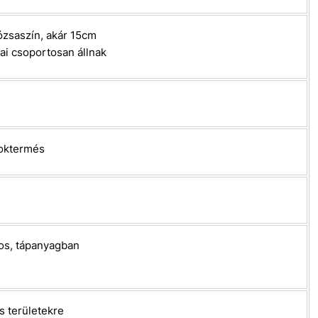
 rózsaszín, akár 15cm
ai csoportosan állnak
toktermés
os, tápanyagban
s területekre