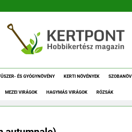
tpont Kertészeti Maga
Növénykereső És Növényhatározó
Növényha
FŰSZER- ÉS GYÓGYNÖVÉNY
KERTI NÖVÉNYEK
SZOBANÖV
MEZEI VIRÁGOK
HAGYMÁS VIRÁGOK
RÓZSÁK
um autumnale)