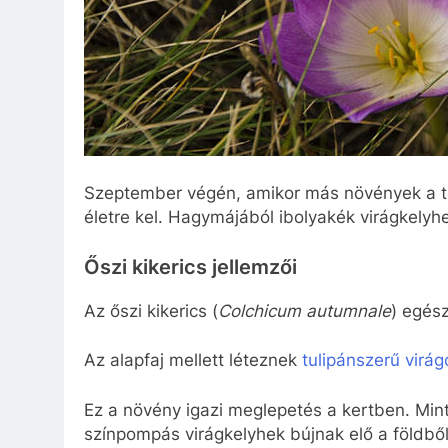
Szeptember végén, amikor más növények a tél
életre kel. Hagymájából ibolyakék virágkelyh
Őszi kikerics jellemzői
Az őszi kikerics (
Colchicum autumnale
) egés
Az alapfaj mellett léteznek
tulipánszerű virág
Ez a növény igazi meglepetés a kertben. Min
színpompás virágkelyhek bújnak elő a földből