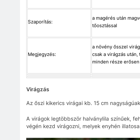
a magérés után magve
Szaporítás:
tőosztással
a növény ősszel virág
Megjegyzés:
csak a virágzás után,
minden része erősen
Virágzás
Az őszi kikerics virágai kb. 15 cm nagyságúa
A virágok legtöbbször halványlila színűek, feh
végén kezd virágozni, melyek enyhén illatosa