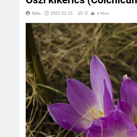
0
Réka
2022.03.25.
4 Mins