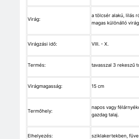
a tölcsér alakú, lilás
Virág:
magas különálló virág
Virágzási idő:
VIII. - X.
Termés:
tavasszal 3 rekeszű 
Virágmagasság:
15 cm
napos vagy félárnyék
Termőhely:
gazdag talaj.
Elhelyezés:
sziklakertekben, füve