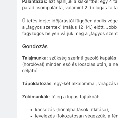
Palántázás
: ezt ajánljuk a kiskertbe; egy 4 
paradicsompalánta, valamint 2 db lugas fajt
Ültetés ideje: időjárástól függően április vég
a „fagyos szentek” (május 12-14.) előtt. Job
fagyzugos helyen várjuk meg a „fagyos szente
Gondozás
Talajmunka
: szükség szerinti gazoló kapálás
(horolóval) minden eső és locsolás után, a 
céljából.
Tápoldatozás
: egy-két alkalommal, virágzás 
Zöldmunkák
: főleg a lugas fajtáknál:
kacsozás (hónaljhajtások ritkítása),
levelezés (fokozatosan végezzük, a fén