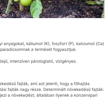
anyagokat, káliumot (K), foszfort (P), kalciumot (Ca)
A paradicsomnak a termését fogyasztjuk.
jű, intenzíven párologtató, vízigényes.
ekedésű fajták, ami azt jelenti, hogy a főhajtás
tási fajták nagy része. Determinált növekedésű fajták:
ezi a növekedést; általában ilyenek a konzervipari