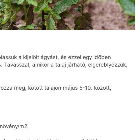
ássuk a kijelölt ágyást, és ezzel egy időben
 Tavasszal, amikor a talaj járható, elgereblyézzük,
rozza meg, kötött talajon május 5-10. között,
4 növény/m2.