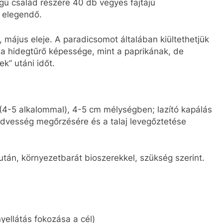
tagú család részére 40 db vegyes fajtájú
a elegendő.
e, május eleje. A paradicsomot általában kiültethetjük
b a hidegtűrő képessége, mint a paprikának, de
k” utáni időt.
 (4-5 alkalommal), 4-5 cm mélységben; lazító kapálás
nedvesség megőrzésére és a talaj levegőztetése
után, környezetbarát bioszerekkel, szükség szerint.
yellátás fokozása a cél)