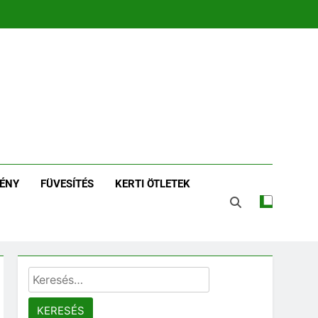
zin | Növénykereső És
tározó
ÉNY
FÜVESÍTÉS
KERTI ÖTLETEK
Keresés: