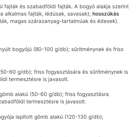
si fajták és szabadföldi fajták. A bogyó alakja szerint
ra alkalmas fajták, lédúsak, savasak);
hosszúkás
ajták, magas szárazanyag-tartalmúak és édesek).
nyúlt bogyójú (80-100 g/db); sűrítménynek és friss
(50-60 g/db); friss fogyasztására és sűrítménynek is
öldi termesztésre is javasolt.
a gömb alakú (50-60 g/db); friss fogyasztásra
szabadföldi termesztésre is javasolt.
ogyója lapított gömb alakú (120-130 g/db);