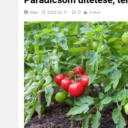
0
Réka
2023.02.17.
5 Mins