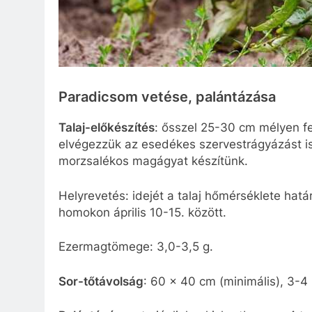
Paradicsom vetése, palántázása
Talaj-előkészítés
: ősszel 25-30 cm mélyen fel
elvégezzük az esedékes szervestrágyázást is.
morzsalékos magágyat készítünk.
Helyrevetés: idejét a talaj hőmérséklete hatá
homokon április 10-15. között.
Ezermagtömege: 3,0-3,5 g.
Sor-tőtávolság
: 60 x 40 cm (minimális), 3-