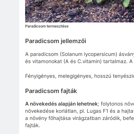
Paradicsom termesztése
Paradicsom jellemzői
A paradicsom (Solanum lycopersicum) ásványi 
és vitamonokat (A és C.vitamin) tartalmaz. 
Fényigényes, melegigényes, hosszú tenyészide
Paradicsom fajták
A növekedés alapján lehetnek
; folytonos növ
növekedése korlátlan, pl. Lugas F1 és a hajta
a növény főhajtása virágzatban záródik, befej
fajták.