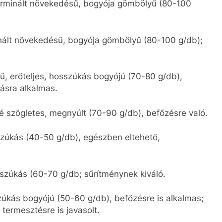
terminált növekedésű, bogyója gömbölyű (80-100
inált növekedésű, bogyója gömbölyű (80-100 g/db);
ű, erőteljes, hosszúkás bogyójú (70-80 g/db),
tásra alkalmas.
sé szögletes, megnyúlt (70-90 g/db), befőzésre való.
szúkás (40-50 g/db), egészben eltehető,
sszúkás (60-70 g/db; sűrítménynek kiváló.
zúkás bogyójú (50-60 g/db), befőzésre is alkalmas;
 termesztésre is javasolt.