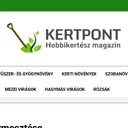
tpont Kertészeti Maga
Növénykereső És Növényhatározó
Növényha
FŰSZER- ÉS GYÓGYNÖVÉNY
KERTI NÖVÉNYEK
SZOBANÖV
MEZEI VIRÁGOK
HAGYMÁS VIRÁGOK
RÓZSÁK
ermesztése