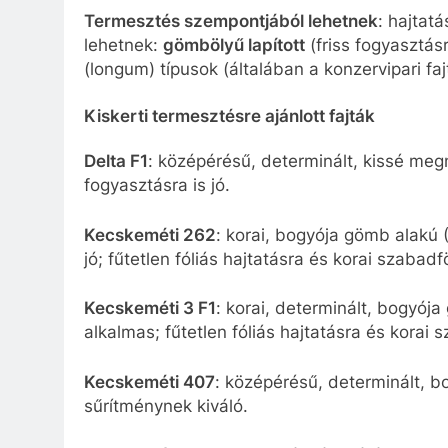
Termesztés szempontjából lehetnek
: hajtatá
lehetnek:
gömbölyű lapított
(friss fogyasztás
(longum) típusok (általában a konzervipari f
Kiskerti termesztésre ajánlott fajták
Delta F1
: középérésű, determinált, kissé meg
fogyasztásra is jó.
Kecskeméti 262
: korai, bogyója gömb alakú 
jó; fűtetlen fóliás hajtatásra és korai szabadf
Kecskeméti 3 F1
: korai, determinált, bogyój
alkalmas; fűtetlen fóliás hajtatásra és korai 
Kecskeméti 407
: középérésű, determinált, b
sűrítménynek kiváló.