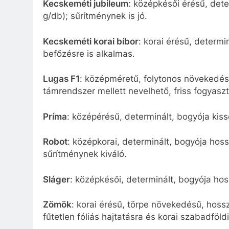
Kecskeméti jubileum
: középkésői érésű, de
g/db); sűrítménynek is jó.
Kecskeméti korai bíbor
: korai érésű, determ
befőzésre is alkalmas.
Lugas F1
: középméretű, folytonos növekedés
támrendszer mellett nevelhető, friss fogyasz
Príma
: középérésű, determinált, bogyója kis
Robot
: középkorai, determinált, bogyója hos
sűrítménynek kiváló.
Sláger
: középkésői, determinált, bogyója ho
Zömök
: korai érésű, törpe növekedésű, hoss
fűtetlen fóliás hajtatásra és korai szabadföldi