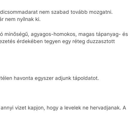
aradicsommadarat nem szabad tovább mozgatni.
r nem nyílnak ki.
a jó minőségű, agyagos-homokos, magas tápanyag- és
vezetés érdekében tegyen egy réteg duzzasztott
 télen havonta egyszer adjunk tápoldatot.
annyi vizet kapjon, hogy a levelek ne hervadjanak. A