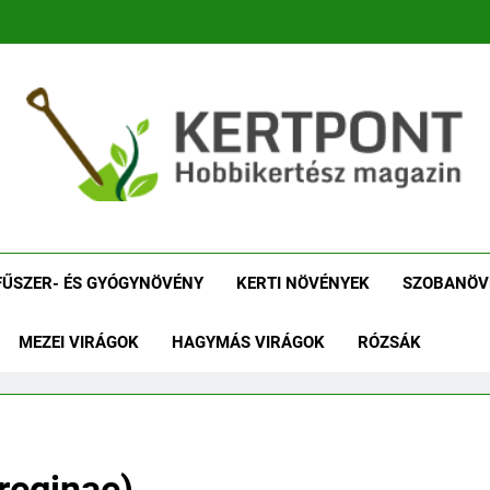
tpont Kertészeti Maga
Növénykereső És Növényhatározó
Növényha
FŰSZER- ÉS GYÓGYNÖVÉNY
KERTI NÖVÉNYEK
SZOBANÖV
MEZEI VIRÁGOK
HAGYMÁS VIRÁGOK
RÓZSÁK
 reginae)