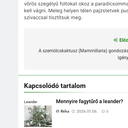
vörös szegélyű foltokat okoz a paradicsommadá
kell vágni. Meleg helyen télen pajzstetvek pu
szivaccsal tisztítsuk meg.
Előz
Bejegyzés
navigáció
A szemölcskaktusz (Mammillaria) gondozás
igény
Kapcsolódó tartalom
Mennyire fagytűrő a leander?
Leander
fagytűrése
Réka
2026.01.06.
0