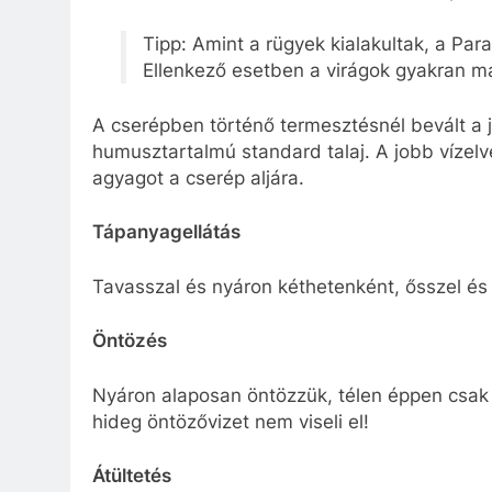
Tipp: Amint a rügyek kialakultak, a P
Ellenkező esetben a virágok gyakran má
A cserépben történő termesztésnél bevált 
humusztartalmú standard talaj. A jobb vízel
agyagot a cserép aljára.
Tápanyagellátás
Tavasszal és nyáron kéthetenként, ősszel és
Öntözés
Nyáron alaposan öntözzük, télen éppen csak 
hideg öntözővizet nem viseli el!
Átültetés