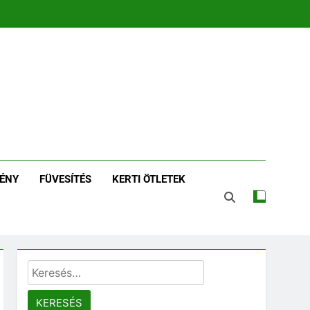
zin | Növénykereső És
tározó
ÉNY
FÜVESÍTÉS
KERTI ÖTLETEK
Keresés: