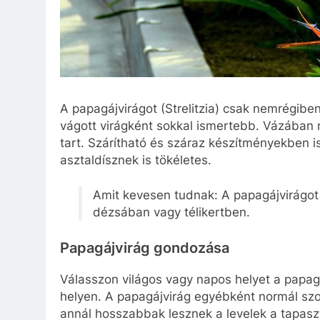
A papagájvirágot (Strelitzia) csak nemrégibe
vágott virágként sokkal ismertebb. Vázában
tart. Szárítható és száraz készítményekben i
asztaldísznek is tökéletes.
Amit kevesen tudnak: A papagájvirágot 
dézsában vagy télikertben.
Papagájvirág gondozása
Válasszon világos vagy napos helyet a papagá
helyen. A papagájvirág egyébként normál szo
annál hosszabbak lesznek a levelek a tapaszt