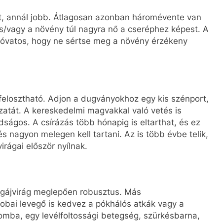
got, annál jobb. Átlagosan azonban háromévente van
 és/vagy a növény túl nagyra nő a cseréphez képest. A
l óvatos, hogy ne sértse meg a növény érzékeny
 felosztható. Adjon a dugványokhoz egy kis szénport,
atát. A kereskedelmi magvakkal való vetés is
ságos. A csírázás több hónapig is eltarthat, és ez
s nagyon melegen kell tartani. Az is több évbe telik,
rágai először nyílnak.
agájvirág meglepően robusztus. Más
obai levegő is kedvez a pókhálós atkák vagy a
omba, egy levélfoltossági betegség, szürkésbarna,