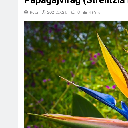
0
Réka
2021.07.21.
4 Mins