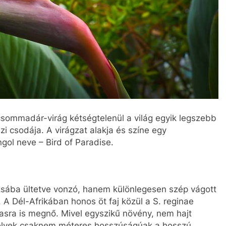
sommadár-virág kétségtelenül a világ egyik legszebb
i csodája. A virágzat alakja és színe egy
gol neve – Bird of Paradise.
sába ültetve vonzó, hanem különlegesen szép vágott
. A Dél-Afrikában honos öt faj közül a S. reginae
gasra is megnő. Mivel egyszikű növény, nem hajt
amelyek csaknem méteres hosszúságúak a hosszú