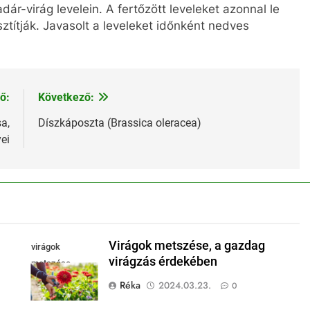
r-virág levelein. A fertőzött leveleket azonnal le
sztítják. Javasolt a leveleket időnként nedves
ő:
Következő:
a,
Díszkáposzta (Brassica oleracea)
ei
Virágok metszése, a gazdag
virágok
virágzás érdekében
metszése
Réka
2024.03.23.
0