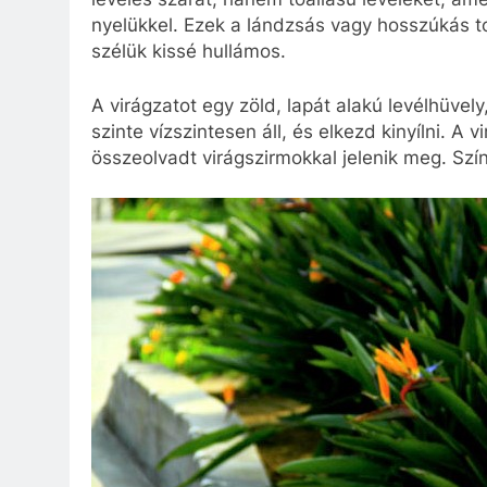
nyelükkel. Ezek a lándzsás vagy hosszúkás to
szélük kissé hullámos.
A virágzatot egy zöld, lapát alakú levélhüvel
szinte vízszintesen áll, és elkezd kinyílni. A
összeolvadt virágszirmokkal jelenik meg. Szín