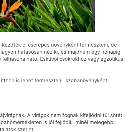
n kezdték el cserepes növényként termeszteni, de
 nagyon hatásosan néz ki, és majdnem egy hónapig
s felhasználható. Esküvői csokrokhoz vagy egzotikus
itthon is lehet termeszteni, szobanövényként
jvirágnak. A virágok nem fognak kifejlődni túl sötét
bahőmérsékleten is jól fejlődik, minél melegebb,
alatok szerint.