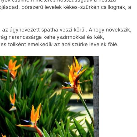
jásdad, bőrszerű levelek kékes-szürkén csillognak, a
y, az úgynevezett spatha veszi körül. Ahogy növekszik,
 virág narancssárga kehelyszirmokkal és kék,
es tollként emelkedik az acélszürke levelek fölé.