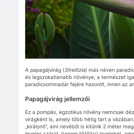
A papagájvirág (
Strelitzia
) más néven paradic
és legszokatlanabb növénye, a természet igaz
paradicsommadár fejére hasonlít, innen az an
Papagájvirág jellemzői
Ez a pompás, egzotikus növény nemcsak déz
virágként is, amely több hétig tart a vázában
„királynő”, ami nevéből is kitűnik 2 méter ma
leveles szárat, hanem tőállású leveleket, 