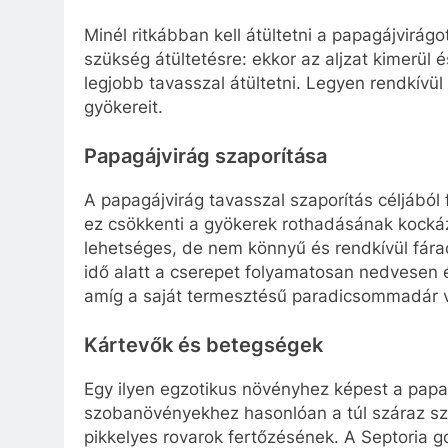
Minél ritkábban kell átültetni a papagájvirá
szükség átültetésre: ekkor az aljzat kimerül
legjobb tavasszal átültetni. Legyen rendkívü
gyökereit.
Papagájvirág szaporítása
A papagájvirág tavasszal szaporítás céljából
ez csökkenti a gyökerek rothadásának kockáz
lehetséges, de nem könnyű és rendkívül fárad
idő alatt a cserepet folyamatosan nedvesen é
amíg a saját termesztésű paradicsommadár vi
Kártevők és betegségek
Egy ilyen egzotikus növényhez képest a pap
szobanövényekhez hasonlóan a túl száraz sz
pikkelyes rovarok fertőzésének. A Septoria g