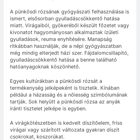
A pünkösdi rózsának gyógyászati felhasználása is
ismert, elsősorban gyulladáscsökkentő hatása
miatt. Virágaiból, gyökeréből készült főzetet vagy
kivonatot hagyományosan alkalmaztak ízületi
gyulladások, reuma enyhítésére. Manapság
ritkábban használják, de a népi gyógyászatban
még mindig elterjedt házi szer. Fájdalomcsillapító,
gyulladáscsökkentő hatása a benne található
hatóanyagoknak köszönhető.
Egyes kultúrákban a pünkösdi rózsát a
termékenység jelképeként is tisztelik. Kínában
például a házasság és a nőiesség szimbólumának
tartják. Sok helyütt a pünkösdi rózsa az anyák
iránti tisztelet jelképe is egyben.
A virágkötészetben is kedvelt díszítőelem, friss
virágai vagy szárított változata gyakran díszít
csokrokat, koszorúkat.