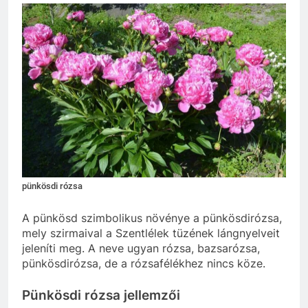
pünkösdi rózsa
A pünkösd szimbolikus növénye a pünkösdirózsa,
mely szirmaival a Szentlélek tüzének lángnyelveit
jeleníti meg. A neve ugyan rózsa, bazsarózsa,
pünkösdirózsa, de a rózsafélékhez nincs köze.
Pünkösdi rózsa jellemzői