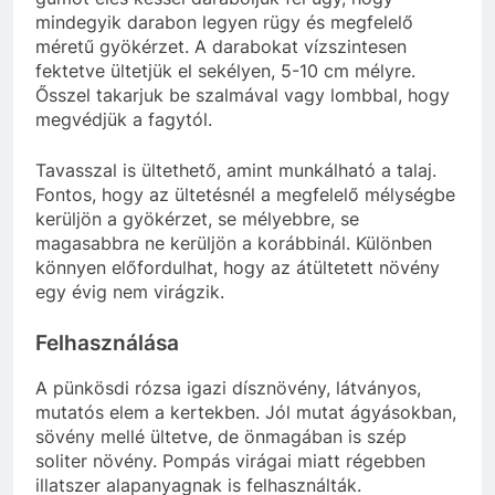
mindegyik darabon legyen rügy és megfelelő
méretű gyökérzet. A darabokat vízszintesen
fektetve ültetjük el sekélyen, 5-10 cm mélyre.
Ősszel takarjuk be szalmával vagy lombbal, hogy
megvédjük a fagytól.
Tavasszal is ültethető, amint munkálható a talaj.
Fontos, hogy az ültetésnél a megfelelő mélységbe
kerüljön a gyökérzet, se mélyebbre, se
magasabbra ne kerüljön a korábbinál. Különben
könnyen előfordulhat, hogy az átültetett növény
egy évig nem virágzik.
Felhasználása
A pünkösdi rózsa igazi dísznövény, látványos,
mutatós elem a kertekben. Jól mutat ágyásokban,
sövény mellé ültetve, de önmagában is szép
soliter növény. Pompás virágai miatt régebben
illatszer alapanyagnak is felhasználták.