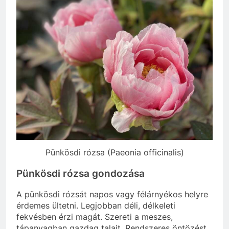
Pünkösdi rózsa (Paeonia officinalis)
Pünkösdi rózsa gondozása
A pünkösdi rózsát napos vagy félárnyékos helyre
érdemes ültetni. Legjobban déli, délkeleti
fekvésben érzi magát. Szereti a meszes,
tápanyagban gazdag talajt. Rendszeres öntözést