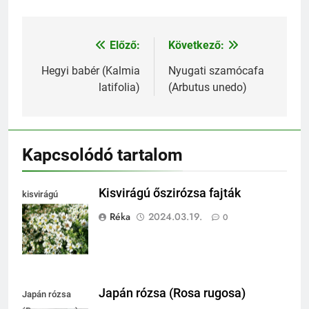
Előző:
Következő:
Bejegyzés
navigáció
Hegyi babér (Kalmia
Nyugati szamócafa
latifolia)
(Arbutus unedo)
Kapcsolódó tartalom
Kisvirágú őszirózsa fajták
kisvirágú
őszirózsa
Réka
2024.03.19.
0
Japán rózsa (Rosa rugosa)
Japán rózsa