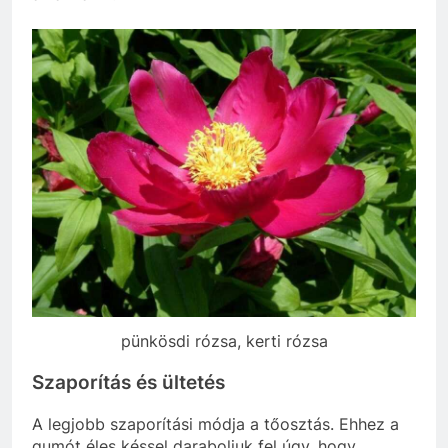
pünkösdi rózsa, kerti rózsa
Szaporítás és ültetés
A legjobb szaporítási módja a tőosztás. Ehhez a
gumót éles késsel daraboljuk fel úgy, hogy