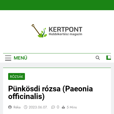
Ugrás
a
tartalomra
Kertpont
Kertpont Növénykereső És Növényhatározó
Kertészeti
MENÜ
Magazin |
Növénykereső És
RÓZSÁK
Növényhatározó
Pünkösdi rózsa (Paeonia
officinalis)
0
Réka
2023.06.07.
5 Mins