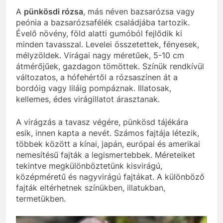
A
pünkösdi rózsa
, más néven bazsarózsa vagy
peónia a bazsarózsafélék családjába tartozik.
Évelő növény, föld alatti gumóból fejlődik ki
minden tavasszal. Levelei összetettek, fényesek,
mélyzöldek. Virágai nagy méretűek, 5-10 cm
átmérőjűek, gazdagon tömöttek. Színük rendkívül
változatos, a hófehértől a rózsaszínen át a
bordóig vagy liláig pompáznak. Illatosak,
kellemes, édes virágillatot árasztanak.
A virágzás a tavasz végére, pünkösd tájékára
esik, innen kapta a nevét. Számos fajtája létezik,
többek között a kínai, japán, európai és amerikai
nemesítésű fajták a legismertebbek. Méreteiket
tekintve megkülönböztetünk kisvirágú,
középméretű és nagyvirágú fajtákat. A különböző
fajták eltérhetnek színükben, illatukban,
termetükben.