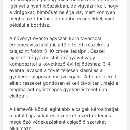
igényel a nyári időszakban, de vigyázni kell, hogy
a virágokat, bimbókat ne érje víz, mert könnyen
megfertőződhetnek gombabetegségekkel, mint
például a botritisz.
A növényt évente egyszer, kora tavasszal
érdemes visszavágni, a föld feletti részeket a
talajszint fölött 5-10 cm-rel lecsípni. Ősszel
ajánlott trágyázni istállótrágyával vagy
komposzttal a következő évi fejlődéshez. 3-4
évente javasolt a tövet teljesen kiásni és a
gyökereit alaposan megvizsgálni. A beteg, sérült,
elhalt részeket gondosan el kell távolítani, majd a
megmaradt egészséges gyökérrészeket újra
elültetni.
A kártevők közül leginkább a csigák károsíthatják
a fiatal hajtásokat és leveleket, ezért érdemes
megelőző védekezésként csigaölő szereket
alkalmazni.