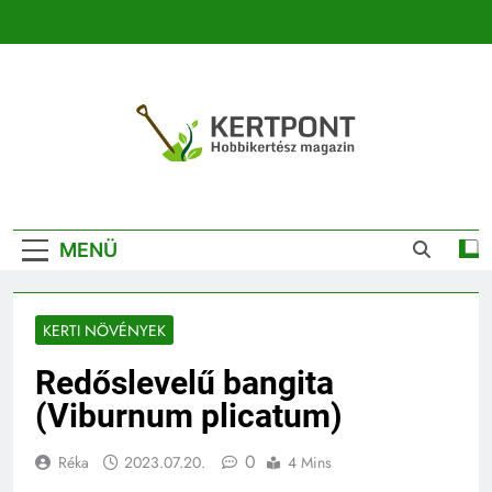
Ugrás
a
tartalomra
Kertpont
Kertpont Növénykereső És Növényhatározó
Kertészeti
MENÜ
Magazin |
Növénykereső És
KERTI NÖVÉNYEK
Növényhatározó
Redőslevelű bangita
(Viburnum plicatum)
0
Réka
2023.07.20.
4 Mins