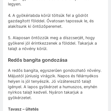
legyen.
4. A gyökérlabda körül töltsük fel a gödröt
gazdagított földdel. Óvatosan tapossuk le, és
alakítsunk ki öntözőperemet.
5. Alaposan öntözzük meg a díszcserjét, hogy
gyökerei jól érintkezzenek a földdel. Takarjuk a
talajt a növény körül.
Redős bangita gondozása
A redős bangita, egyszerűen gondozható növény.
Májustól júniusig virágzik. Napos és félárnyékos
helyen is jól tenyészik. Jó vízáteresztő talajt
igényel. A lapos gyökérzet a humuszos, enyhén
nyirkos talajt kedveli. Nyáron takarjuk a
gyökérzetet.
Tavasz – ültetés