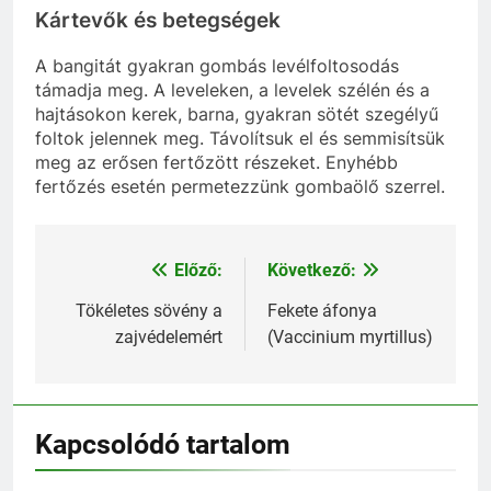
Kártevők és betegségek
A bangitát gyakran gombás levélfoltosodás
támadja meg. A leveleken, a levelek szélén és a
hajtásokon kerek, barna, gyakran sötét szegélyű
foltok jelennek meg. Távolítsuk el és semmisítsük
meg az erősen fertőzött részeket. Enyhébb
fertőzés esetén permetezzünk gombaölő szerrel.
Előző:
Következő:
Bejegyzés
navigáció
Tökéletes sövény a
Fekete áfonya
zajvédelemért
(Vaccinium myrtillus)
Kapcsolódó tartalom