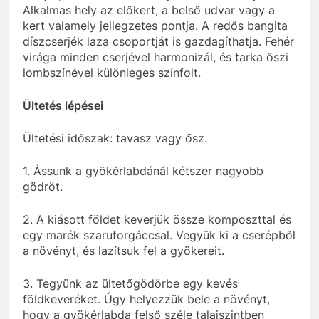
Alkalmas hely az előkert, a belső udvar vagy a
kert valamely jellegzetes pontja. A redős bangita
díszcserjék laza csoportját is gazdagíthatja. Fehér
virága minden cserjével harmonizál, és tarka őszi
lombszínével különleges színfolt.
Ültetés lépései
Ültetési időszak: tavasz vagy ősz.
1. Ássunk a gyökérlabdánál kétszer nagyobb
gödröt.
2. A kiásott földet keverjük össze komposzttal és
egy marék szaruforgáccsal. Vegyük ki a cserépből
a növényt, és lazítsuk fel a gyökereit.
3. Tegyünk az ültetőgödörbe egy kevés
földkeveréket. Úgy helyezzük bele a növényt,
hogy a gyökérlabda felső széle talajszintben