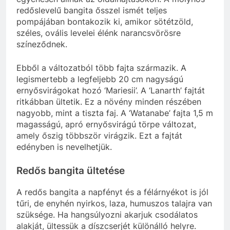
redőslevelű bangita ősszel ismét teljes
pompájában bontakozik ki, amikor sötétzöld,
széles, ovális levelei élénk narancsvörösre
színeződnek.
Ebből a változatból több fajta származik. A
legismertebb a legfeljebb 20 cm nagyságú
ernyősvirágokat hozó ‘Mariesii’. A ‘Lanarth’ fajtát
ritkábban ültetik. Ez a növény minden részében
nagyobb, mint a tiszta faj. A ‘Watanabe’ fajta 1,5 m
magasságú, apró ernyősvirágú törpe változat,
amely őszig többször virágzik. Ezt a fajtát
edényben is nevelhetjük.
Redős bangita ültetése
A redős bangita a napfényt és a félárnyékot is jól
tűri, de enyhén nyirkos, laza, humuszos talajra van
szüksége. Ha hangsúlyozni akarjuk csodálatos
alakját, ültessük a díszcserjét különálló helyre.