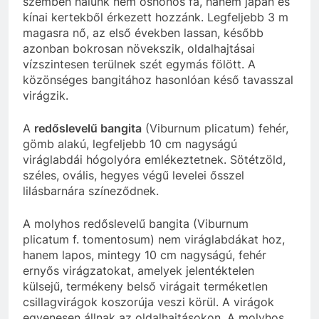
szemben nálunk nem őshonos fa, hanem japán és
kínai kertekből érkezett hozzánk. Legfeljebb 3 m
magasra nő, az első években lassan, később
azonban bokrosan növekszik, oldalhajtásai
vízszintesen terülnek szét egymás fölött. A
közönséges bangitához hasonlóan késő tavasszal
virágzik.
A
redőslevelű bangita
(Viburnum plicatum) fehér,
gömb alakú, legfeljebb 10 cm nagyságú
viráglabdái hógolyóra emlékeztetnek. Sötétzöld,
széles, ovális, hegyes végű levelei ősszel
lilásbarnára színeződnek.
A molyhos redőslevelű bangita (Viburnum
plicatum f. tomentosum) nem viráglabdákat hoz,
hanem lapos, mintegy 10 cm nagyságú, fehér
ernyős virágzatokat, amelyek jelentéktelen
külsejű, termékeny belső virágait terméketlen
csillagvirágok koszorúja veszi körül. A virágok
egyenesen állnak az oldalhajtásokon. A molyhos