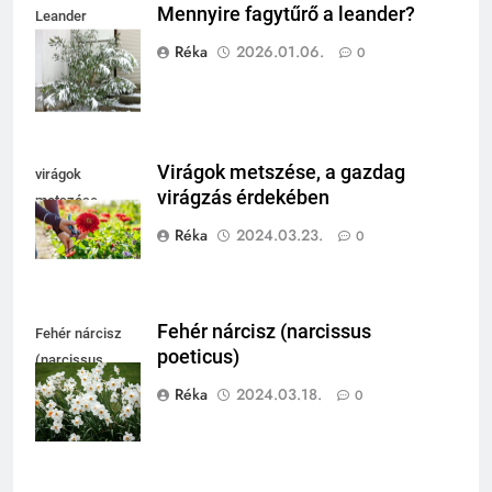
Mennyire fagytűrő a leander?
Leander
fagytűrése
Réka
2026.01.06.
0
Virágok metszése, a gazdag
virágok
virágzás érdekében
metszése
Réka
2024.03.23.
0
Fehér nárcisz (narcissus
Fehér nárcisz
poeticus)
(narcissus
poeticus)
Réka
2024.03.18.
0