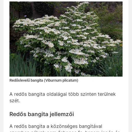
Redőslevelű bangita (Viburnum plicatum)
A redős bangita oldalágai több szinten terülnek
szét.
Redős bangita jellemzői
A redős bangita a közönséges bangitával