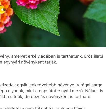
ny, amelyet erkélyládában is tarthatunk. Erős illatú
an egynyári növényként tarják.
évtizedek egyik legkedveltebb növénye. Virágai sárga
pp olyanok, mint a napsütötte nyári mező. Nálunk is
ákba ültetik, de dézsás növényként is tartható.
g teleltetése nem túl nehéz, csak egy hűvös,