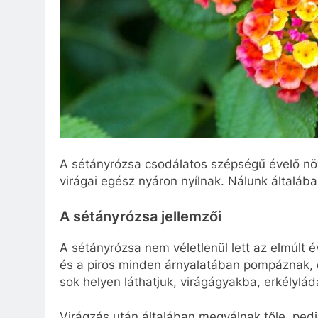
A sétányrózsa csodálatos szépségű évelő növé
virágai egész nyáron nyílnak. Nálunk általáb
A sétányrózsa jellemzői
A sétányrózsa nem véletlenül lett az elmúlt 
és a piros minden árnyalatában pompáznak, é
sok helyen láthatjuk, virágágyakba, erkélylád
Virágzás után általában megválnak tőle, pedi