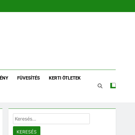
zin | Növénykereső És
tározó
ÉNY
FÜVESÍTÉS
KERTI ÖTLETEK
Keresés: