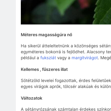
Méteres magasságúra nő
Ha sikerül átteleltetnünk a közönséges sétán
egyméteres bokorrá is fejlődhet. Alacsony te
például a
fuksziát
vagy a
margitvirágot
. Megé
Kellemes , fűszeres illat
Sötétzöld levelei fogazottak, érdes felületűek
egyes virágok aprók, tölcsér alakúak és külön
Változatok
A sétányrózsának számtalan érdekes színkombi