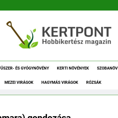
tpont Kertészeti Maga
Növénykereső És Növényhatározó
Növényha
FŰSZER- ÉS GYÓGYNÖVÉNY
KERTI NÖVÉNYEK
SZOBANÖV
MEZEI VIRÁGOK
HAGYMÁS VIRÁGOK
RÓZSÁK
amara) gondozása,