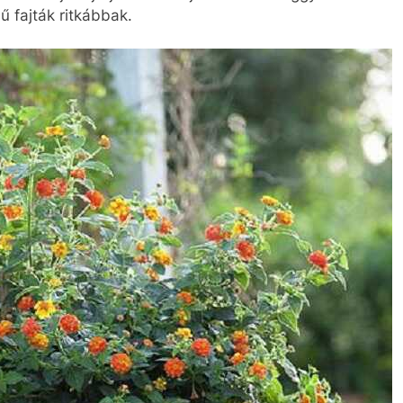
ű fajták ritkábbak.