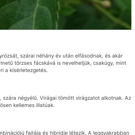
yrózsát, szárai néhány év után elfásodnak, és akár
rmetű törzses fácskává is nevelhetjük, csakúgy, mint
ri a kísérletezgetés.
, szára négyélű. Virágai tömött virágzatot alkotnak. Az
ösen kellemes illatúak.
nációjú fajtája és hibridje létezik. A leggyakrabban