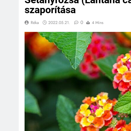
szaporítása
0
Réka
2022.05.21.
4 Mins