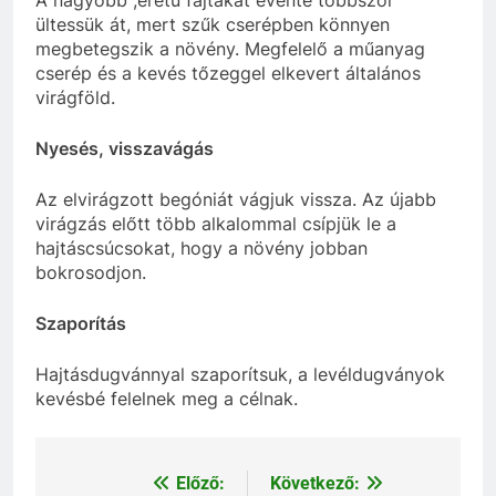
ültessük át, mert szűk cserépben könnyen
megbetegszik a növény. Megfelelő a műanyag
cserép és a kevés tőzeggel elkevert általános
virágföld.
Nyesés, visszavágás
Az elvirágzott begóniát vágjuk vissza. Az újabb
virágzás előtt több alkalommal csípjük le a
hajtáscsúcsokat, hogy a növény jobban
bokrosodjon.
Szaporítás
Hajtásdugvánnyal szaporítsuk, a levéldugványok
kevésbé felelnek meg a célnak.
Előző:
Következő:
Bejegyzés