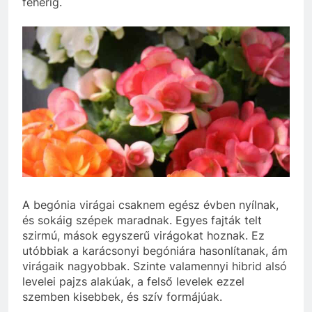
fehérig.
A begónia virágai csaknem egész évben nyílnak,
és sokáig szépek maradnak. Egyes fajták telt
szirmú, mások egyszerű virágokat hoznak. Ez
utóbbiak a karácsonyi begóniára hasonlítanak, ám
virágaik nagyobbak. Szinte valamennyi hibrid alsó
levelei pajzs alakúak, a felső levelek ezzel
szemben kisebbek, és szív formájúak.