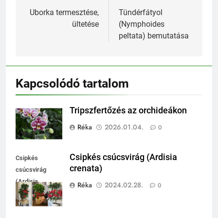
navigáció
Uborka termesztése,
Tündérfátyol
ültetése
(Nymphoides
peltata) bemutatása
Kapcsolódó tartalom
Tripszfertőzés az orchideákon
Réka
2026.01.04.
0
Csipkés csúcsvirág (Ardisia
Csipkés
crenata)
csúcsvirág
(Ardisia
Réka
2024.02.28.
0
crenata)