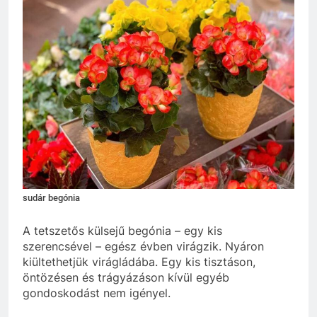
sudár begónia
A tetszetős külsejű begónia – egy kis
szerencsével – egész évben virágzik. Nyáron
kiültethetjük virágládába. Egy kis tisztáson,
öntözésen és trágyázáson kívül egyéb
gondoskodást nem igényel.