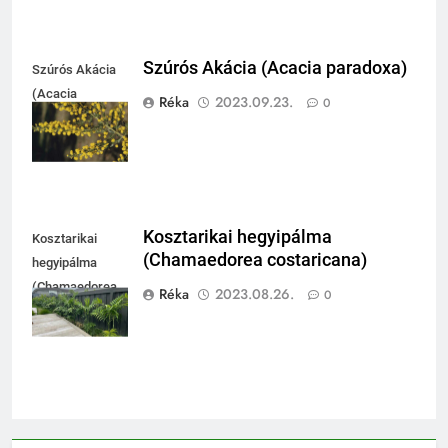
Szúrós Akácia (Acacia paradoxa)
Szúrós Akácia
(Acacia
Réka
2023.09.23.
0
paradoxa)
Kosztarikai hegyipálma
Kosztarikai
(Chamaedorea costaricana)
hegyipálma
(Chamaedorea
Réka
2023.08.26.
0
costaricana)