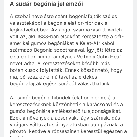
A sudár begónia jellemzői
A szobai nevelésre szánt begóniafajták széles
választékából a begónia elatior-hibridek a
legkedveltebbek. Az angol származású J. Veitch
volt az, aki 1883-ban elsőként keresztezte a dél-
amerikai gumós begóniákat a Kelet-Afrikából
származó Begonia socotranával. Így jött létre az
első elatior-hibrid, amelynek Veitch a ‘John Heal’
nevet adta. A keresztezéseket később más
botanikusok folytatták. Ennek köszönhető, hogy
ma, bő száz év elmúltával az érdekes
begóniafajták egész sorából választhatunk.
Az sudár begónia hibridek (elatior-hibridek) a
keresztezéseknek köszönhetik a karácsonyi és a
gumós begóniára emlékeztető tulajdonságaikat.
Ezek a növények alacsonyak, lágy szárúak, dús
virágaik változatos árnyalatokban pompáznak, a
pirostól kezdve a rózsaszínen keresztül egészen a