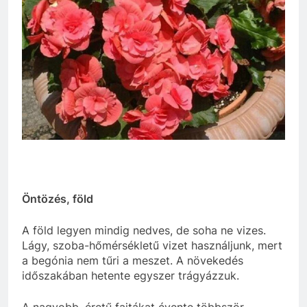
Öntözés, föld
A föld legyen mindig nedves, de soha ne vizes.
Lágy, szoba-hőmérsékletű vizet használjunk, mert
a begónia nem tűri a meszet. A növekedés
időszakában hetente egyszer trágyázzuk.
A nagyobb ,éretű fajtákat évente többször