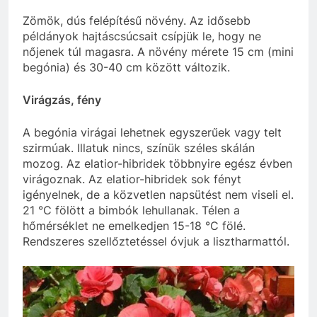
Zömök, dús felépítésű növény. Az idősebb
példányok hajtáscsúcsait csípjük le, hogy ne
nőjenek túl magasra. A növény mérete 15 cm (mini
begónia) és 30-40 cm között változik.
Virágzás, fény
A begónia virágai lehetnek egyszerűek vagy telt
szirmúak. Illatuk nincs, színük széles skálán
mozog. Az elatior-hibridek többnyire egész évben
virágoznak. Az elatior-hibridek sok fényt
igényelnek, de a közvetlen napsütést nem viseli el.
21 °C fölött a bimbók lehullanak. Télen a
hőmérséklet ne emelkedjen 15-18 °C fölé.
Rendszeres szellőztetéssel óvjuk a lisztharmattól.