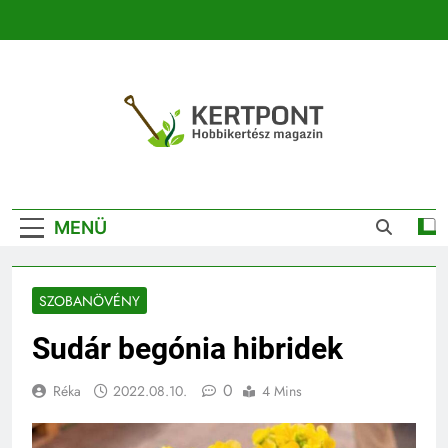
Ugrás
a
tartalomra
Kertpont
Kertpont Növénykereső És Növényhatározó
Kertészeti
MENÜ
Magazin |
Növénykereső És
SZOBANÖVÉNY
Növényhatározó
Sudár begónia hibridek
0
Réka
2022.08.10.
4 Mins