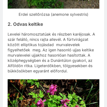
Erdei szellőrózsa (anemone sylvestris)
2. Odvas keltike
Levelei háromosztatúak és részben karéjosak. A
szár felálló, nincs rajta allevél. A fürtvirágzat
között elliptikus tojásdad murvalevelek
figyelhetőek meg. Az igen hasonló ujjas keltike
murvalevelei ujjakhoz hasonlóan hasítottak. A
középhegységben és a Dunántúlon gyakori, az
Alföldön ritka. Ligeterdőkben, tölgyesekben és
bükkösökben egyaránt előfordul.