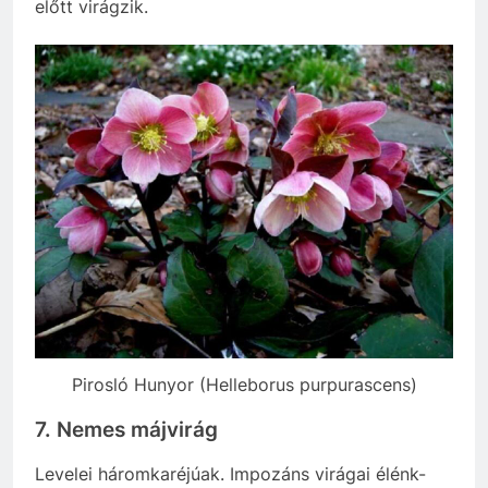
előtt virágzik.
Pirosló Hunyor (Helleborus purpurascens)
7. Nemes májvirág
Levelei háromkaréjúak. Impozáns virágai élénk-