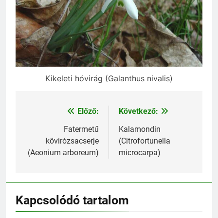
Kikeleti hóvirág (Galanthus nivalis)
Előző:
Következő:
Bejegyzés
navigáció
Fatermetű
Kalamondin
kövirózsacserje
(Citrofortunella
(Aeonium arboreum)
microcarpa)
Kapcsolódó tartalom