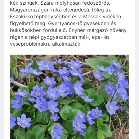
kék színűek. Szára molyhosan fedőszőrös.
Magyarországon ritka elterjedésű, főleg az
Északi-középhegységben és a Mecsek vidékén
figyelhető meg. Gyertyános-tölgyesekben és
bükkösökben fordul elő. Enyhén mérgező növény,
régen a népi gyógyászatban máj-, epe- és
veseproblémákra alkalmazták.