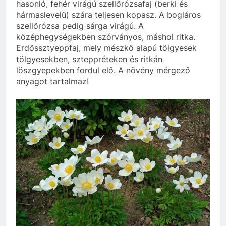
hasonló, fehér virágú szellőrózsafaj (berki és
hármaslevelű) szára teljesen kopasz. A bogláros
szellőrózsa pedig sárga virágú. A
középhegységekben szórványos, máshol ritka.
Erdőssztyeppfaj, mely mészkő alapú tölgyesek
tölgyesekben, szteppréteken és ritkán
löszgyepekben fordul elő. A növény mérgező
anyagot tartalmaz!