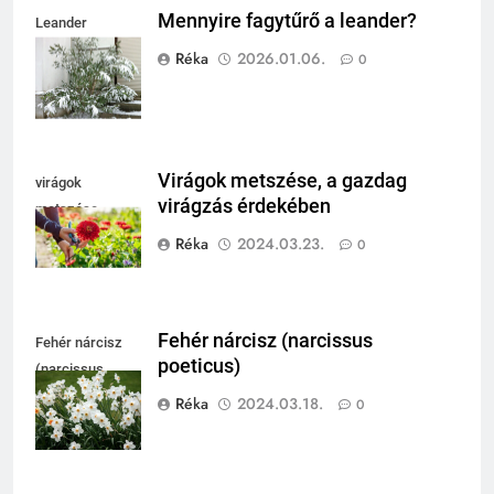
Mennyire fagytűrő a leander?
Leander
fagytűrése
Réka
2026.01.06.
0
Virágok metszése, a gazdag
virágok
virágzás érdekében
metszése
Réka
2024.03.23.
0
Fehér nárcisz (narcissus
Fehér nárcisz
poeticus)
(narcissus
poeticus)
Réka
2024.03.18.
0