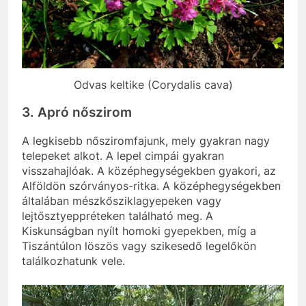
Odvas keltike (Corydalis cava)
3. Apró nőszirom
A legkisebb nősziromfajunk, mely gyakran nagy
telepeket alkot. A lepel cimpái gyakran
visszahajlóak. A középhegységekben gyakori, az
Alföldön szórványos-ritka. A középhegységekben
általában mészkősziklagyepeken vagy
lejtősztyeppréteken található meg. A
Kiskunságban nyílt homoki gyepekben, míg a
Tiszántúlon löszös vagy szikesedő legelőkön
találkozhatunk vele.