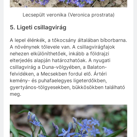
Lecsepült veronika (Veronica prostrata)
5. Ligeti csillagvirág
A lepel élénkék, a tőkocsány általában bíborbarna.
A növénynek tőlevele van. A csillagvirágfajok
nehezen elkülöníthetőek, inkább a földrajzi
elterjedés alapján határozhatóak. A nyugati
csillagvirág a Duna-völgyében, a Balaton-
felvidéken, a Mecsekben fordul elő. Ártéri
kemény- és puhafaelegyes ligeterdőkben,
gyertyános-tölgyesekben, bükkösökben található
meg.