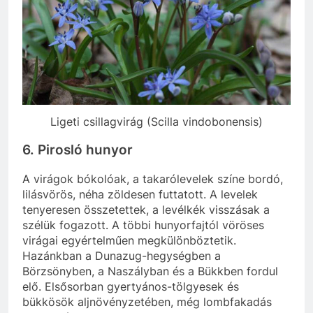
Ligeti csillagvirág (Scilla vindobonensis)
6. Pirosló hunyor
A virágok bókolóak, a takarólevelek színe bordó,
lilásvörös, néha zöldesen futtatott. A levelek
tenyeresen összetettek, a levélkék visszásak a
szélük fogazott. A többi hunyorfajtól vöröses
virágai egyértelműen megkülönböztetik.
Hazánkban a Dunazug-hegységben a
Börzsönyben, a Naszályban és a Bükkben fordul
elő. Elsősorban gyertyános-tölgyesek és
bükkösök aljnövényzetében, még lombfakadás