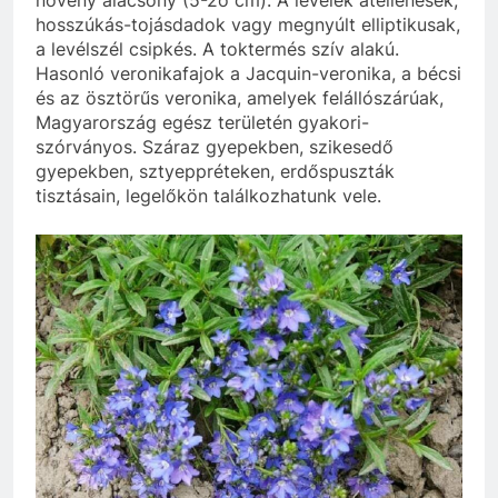
növény alacsony (5-2o cm). A levelek átellenesek,
hosszúkás-tojásdadok vagy megnyúlt elliptikusak,
a levélszél csipkés. A toktermés szív alakú.
Hasonló veronikafajok a Jacquin-veronika, a bécsi
és az ösztörűs veronika, amelyek felállószárúak,
Magyarország egész területén gyakori-
szórványos. Száraz gyepekben, szikesedő
gyepekben, sztyeppréteken, erdőspuszták
tisztásain, legelőkön találkozhatunk vele.