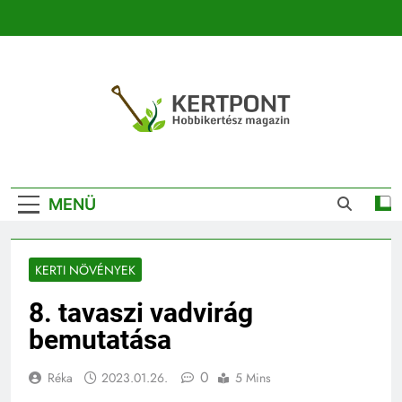
Ugrás
a
tartalomra
Kertpont
Kertpont Növénykereső És Növényhatározó
Kertészeti
MENÜ
Magazin |
Növénykereső És
KERTI NÖVÉNYEK
Növényhatározó
8. tavaszi vadvirág
bemutatása
0
Réka
2023.01.26.
5 Mins