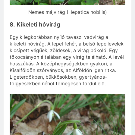
Nemes májvirág (Hepatica nobilis)
8. Kikeleti hóvirág
Egyik legkorábban nyíló tavaszi vadvirág a
kikeleti hóvirág. A lepel fehér, a belső lepellevelek
kicsípett végűek, zöldesek, a virág bókoló. Egy
tőkocsányon általában egy virág található. A levél
hosszúkás. A középhegységekben gyakori, a
Kisalföldön szórványos, az Alföldön igen ritka.
Ligeterdőkben, bükkösökben, gyertyános-
tölgyesekben néhol tömegesen fordul elő.