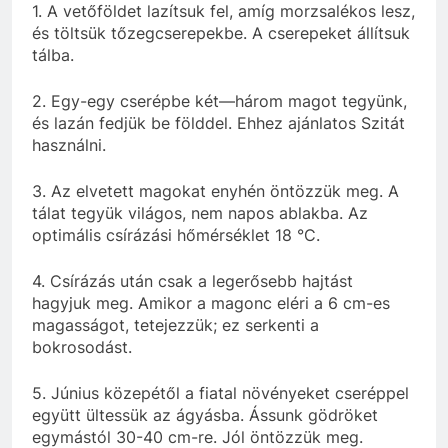
1. A vetőföldet lazítsuk fel, amíg morzsalékos lesz,
és töltsük tőzegcserepekbe. A cserepeket állítsuk
tálba.
2. Egy-egy cserépbe két—három magot tegyünk,
és lazán fedjük be földdel. Ehhez ajánlatos Szitát
használni.
3. Az elvetett magokat enyhén öntözzük meg. A
tálat tegyük világos, nem napos ablakba. Az
optimális csírázási hőmérséklet 18 °C.
4. Csírázás után csak a legerősebb hajtást
hagyjuk meg. Amikor a magonc eléri a 6 cm-es
magasságot, tetejezzük; ez serkenti a
bokrosodást.
5. Június közepétől a fiatal növényeket cseréppel
együtt ültessük az ágyásba. Ássunk gödröket
egymástól 30-40 cm-re. Jól öntözzük meg.