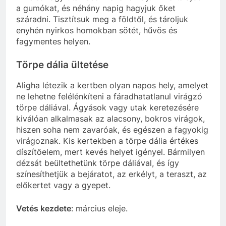
a gumókat, és néhány napig hagyjuk őket
száradni. Tisztítsuk meg a földtől, és tároljuk
enyhén nyirkos homokban sötét, hűvös és
fagymentes helyen.
Törpe dália ültetése
Aligha létezik a kertben olyan napos hely, amelyet
ne lehetne felélénkíteni a fáradhatatlanul virágzó
törpe dáliával. Ágyások vagy utak keretezésére
kiválóan alkalmasak az alacsony, bokros virágok,
hiszen soha nem zavaróak, és egészen a fagyokig
virágoznak. Kis kertekben a törpe dália értékes
díszítőelem, mert kevés helyet igényel. Bármilyen
dézsát beültethetünk törpe dáliával, és így
színesíthetjük a bejáratot, az erkélyt, a teraszt, az
előkertet vagy a gyepet.
Vetés kezdete
: március eleje.