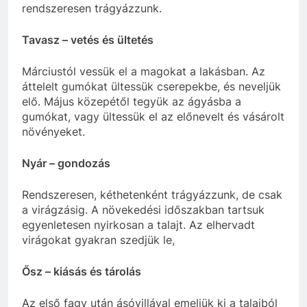
rendszeresen trágyázzunk.
Tavasz – vetés és ültetés
Márciustól vessük el a magokat a lakásban. Az
áttelelt gumókat ültessük cserepekbe, és neveljük
elő. Május közepétől tegyük az ágyásba a
gumókat, vagy ültessük el az előnevelt és vásárolt
növényeket.
Nyár – gondozás
Rendszeresen, kéthetenként trágyázzunk, de csak
a virágzásig. A növekedési időszakban tartsuk
egyenletesen nyirkosan a talajt. Az elhervadt
virágokat gyakran szedjük le,
Ősz – kiásás és tárolás
Az első fagy után ásóvillával emeljük ki a talajból