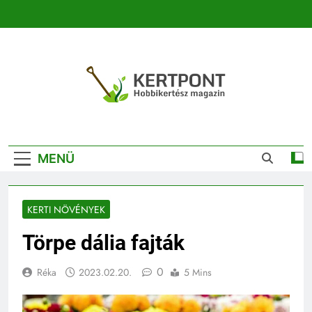
Ugrás
a
tartalomra
Kertpont
Kertpont Növénykereső És Növényhatározó
Kertészeti
MENÜ
Magazin |
Növénykereső És
KERTI NÖVÉNYEK
Növényhatározó
Törpe dália fajták
0
Réka
2023.02.20.
5 Mins