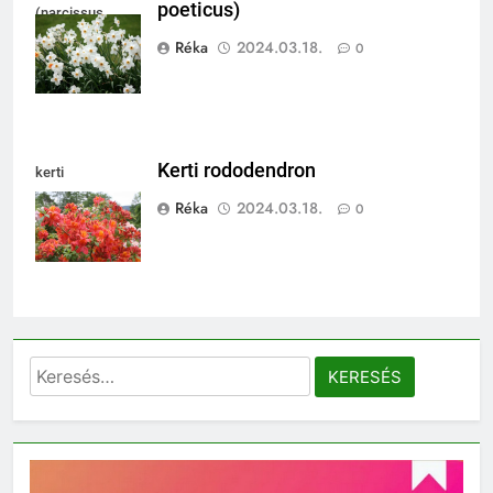
poeticus)
(narcissus
poeticus)
Réka
2024.03.18.
0
Kerti rododendron
kerti
rododendron
Réka
2024.03.18.
0
Keresés: