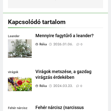
Kapcsolódó tartalom
Mennyire fagytűrő a leander?
Leander
fagytűrése
Réka
2026.01.06.
0
Virágok metszése, a gazdag
virágok
virágzás érdekében
metszése
Réka
2024.03.23.
0
Fehér nárcisz (narcissus
Fehér nárcisz