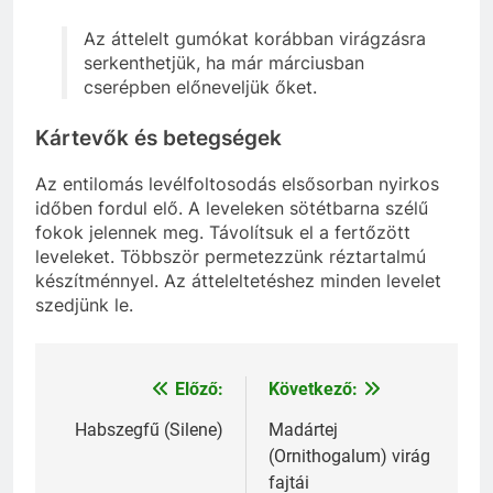
Az áttelelt gumókat korábban virágzásra
serkenthetjük, ha már márciusban
cserépben előneveljük őket.
Kártevők és betegségek
Az entilomás levélfoltosodás elsősorban nyirkos
időben fordul elő. A leveleken sötétbarna szélű
fokok jelennek meg. Távolítsuk el a fertőzött
leveleket. Többször permetezzünk réztartalmú
készítménnyel. Az átteleltetéshez minden levelet
szedjünk le.
Előző:
Következő:
Bejegyzés
navigáció
Habszegfű (Silene)
Madártej
(Ornithogalum) virág
fajtái