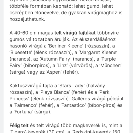
többféle formában kapható: lehet gumó, lehet
cserépben előnevelve, de gyakran virágmaghoz is
hozzájuthatunk.
A 40-60 cm magas
telt virágú fajtákat
többnyire
gumós változatban árulják. Az ékszerdáliáéhoz
hasonló virágú a ‘Berliner Kleene’ (rózsaszín), a
‘Bluesette’ (élénk rózsaszín), a ‘Margaret Kleene’
(narancs), az ‘Autumn Fairy’ (narancs), a ‘Purple
Fairy’ (bíborpiros), a ‘Linz’ (vérvörös), a ‘München’
(sárga) vagy az ‘Aspen’ (fehér).
Kaktuszvirágú fajta a ‘Stars Lady’ (halvány
rózsaszín), a ‘Playa Bianca’ (fehér) és a ‘Park
Princess’ (élénk rózsaszín). Galléros virágú például
a ‘Falmenco’ (fehér), a ‘Fantastico’ (bíbor-piros) és
a ‘Fortuna’ (sárga).
Félig telt
és telt virágú több magkeverék is, mint a
‘Tigaro’-keverék (30 cm), a ‘Redskini-keverék (50