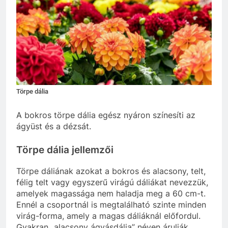
Törpe dália
A bokros törpe dália egész nyáron színesíti az
ágyüst és a dézsát.
Törpe dália jellemzői
Törpe dáliának azokat a bokros és alacsony, telt,
félig telt vagy egyszerű virágú dáliákat nevezzük,
amelyek magassága nem haladja meg a 60 cm-t.
Ennél a csoportnál is megtalálható szinte minden
virág-forma, amely a magas dáliáknál előfordul.
Gyakran „alacsony ágyásdália” néven árulják,