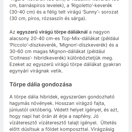
cm, barnáspiros levelek), a ‘Rigoletto’-keverék
(30-40 cm) és a félig telt virágú ‘Sunny’- sorozat
(30 cm, piros, rózsaszín és sárga).
Az
egyszerű virágú törpe dáliáknál
a nagyon
alacsony 20-40 cm-es Top-Mix-dáliákat (például
‘Piccolo’-díszkeverék, ‘Mignon’-díszkeverék) és a
30-60 cm magas Mignon-dáliákat (például
‘Coltness’- hibridkeverék) különböztetjük meg.
Ezeket az egyszerű virágú törpe dáliákat gyakran
egynyári virágnak vetik.
Törpe dália gondozása
A törpe dália hibridek, egyszerűen gondozható
hagymás növények. Hosszan virágzó fajta,
júniustól októberig. Védett helyet igényel, és azt,
hogy napi hat órán át érje a napfény. Jó
vízáteresztő vízáteresztő talajt igényel. Ültetés
előtt dúsítsuk a földet komposzttal. Virágzásig