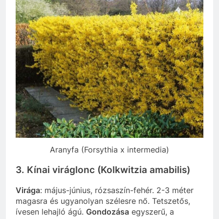
Aranyfa (Forsythia x intermedia)
3. Kínai viráglonc (Kolkwitzia amabilis)
Virága
: május-június, rózsaszín-fehér. 2-3 méter
magasra és ugyanolyan szélesre nő. Tetszetős,
ívesen lehajló ágú.
Gondozása
egyszerű, a