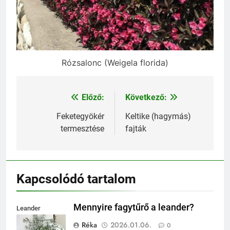
Rózsalonc (Weigela florida)
Előző:
Következő:
Bejegyzés
navigáció
Feketegyökér
Keltike (hagymás)
termesztése
fajták
Kapcsolódó tartalom
Mennyire fagytűrő a leander?
Leander
fagytűrése
Réka
2026.01.06.
0