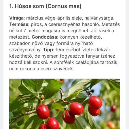
1. Húsos som (Cornus mas)
Virága
: március vége-április eleje, halványsárga.
Termése
: piros, a cseresznyéhez hasonló. Metszés
nélkül 7 méter magasra is megnőhet. Jól viseli a
metszést.
Gondozása
: könnyen kezelhető,
szabadon növő vagy formára nyírható
sövénynövény.
Tipp
: terméséből ízletes lekvár
készíthető, de nyersen fogyasztva fanyar ízéhez
hozzá kell szokni. A somfélék családjába tartozik,
nem rokona a cseresznyének.