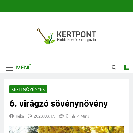
Ugrás
a
tartalomra
Kertpont
Kertpont Növénykereső És Növényhatározó
Kertészeti
MENÜ
Magazin |
Növénykereső És
KERTI NÖVÉNYEK
Növényhatározó
6. virágzó sövénynövény
0
Réka
2023.03.17.
4 Mins