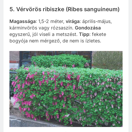
5. Vérvörös ribiszke (Ribes sanguineum)
Magassága
: 1,5-2 méter,
virága
: április-május,
kárminvörös vagy rózsaszín.
Gondozása
egyszerű, jól viseli a metszést.
Tipp
: fekete
bogyója nem mérgező, de nem is ízletes.