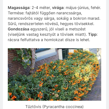
Magassága
: 2-4 méter,
virága
: május-június, fehér.
Termése: fajtától függően narancssárga,
narancsvörös vagy sárga, sokáig a bokron marad.
Sűrű, rendszertelen növésű, hegyes tövisekkel.
Gondozása
egyszerű, jól viseli a metszést
(viseljünk vastag kesztyűt a tövisek miatt).
Tipp
:
rácsra felfuttatva a homlokzat dísze is lehet.
Tűztövis (Pyracantha coccinea)