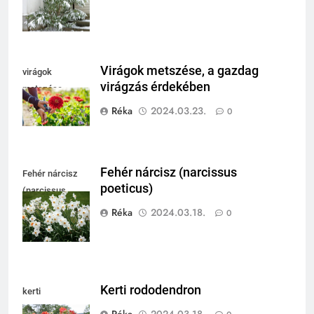
Virágok metszése, a gazdag
virágok
virágzás érdekében
metszése
Réka
2024.03.23.
0
Fehér nárcisz (narcissus
Fehér nárcisz
poeticus)
(narcissus
poeticus)
Réka
2024.03.18.
0
Kerti rododendron
kerti
rododendron