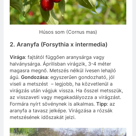
Húsos som (Cornus mas)
2. Aranyfa (Forsythia x intermedia)
Virága
: fajtától függően aranysárga vagy
halványsárga. Áprilisban virágzik, 3-4 méter
magasra megnő. Metszés nélkül ívesen lehajló
ágú.
Gondozása
: egyszerűen gondozható, jól
viseli a metszést – legjobb, ha közvetlenül a
virágzás után vágjuk vissza. Ha ősszel metsszük,
az visszaveti vagy megakadályozza a virágzást.
Formára nyírt sövénynek is alkalmas.
Tipp
: az
aranyfa a tavasz jelképe. Virágzása a rózsák
metszésének időszakát jelzi.