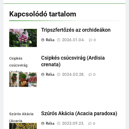
Kapcsolódó tartalom
Tripszfertőzés az orchideákon
Réka
2026.01.04.
0
Csipkés csúcsvirág (Ardisia
Csipkés
crenata)
csúcsvirág
(Ardisia
Réka
2024.02.28.
0
crenata)
Szúrós Akácia (Acacia paradoxa)
Szúrós Akácia
(Acacia
Réka
2023.09.23.
0
paradoxa)