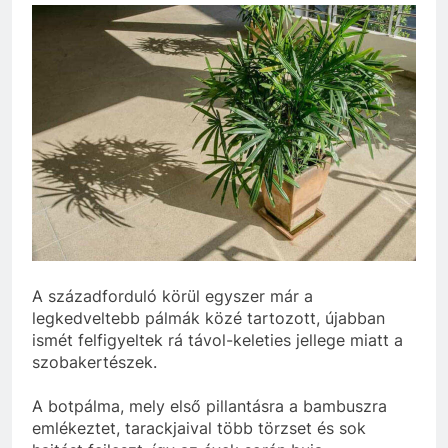
A századforduló körül egyszer már a
legkedveltebb pálmák közé tartozott, újabban
ismét felfigyeltek rá távol-keleties jellege miatt a
szobakertészek.
A botpálma, mely első pillantásra a bambuszra
emlékeztet, tarackjaival több törzset és sok