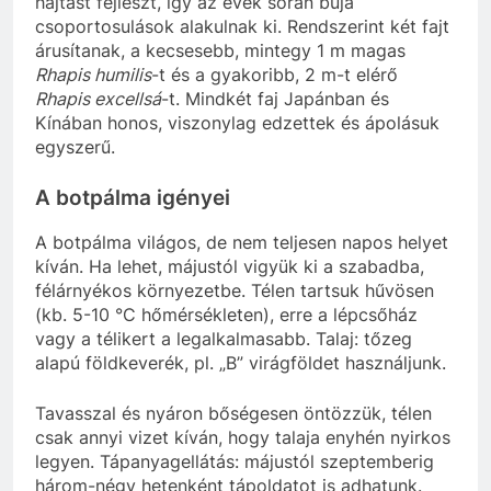
hajtást fejleszt, így az évek során buja
csoportosulások alakulnak ki. Rendszerint két fajt
árusítanak, a kecsesebb, mintegy 1 m magas
Rhapis humilis
-t és a gyakoribb, 2 m-t elérő
Rhapis excellsá
-t. Mindkét faj Japánban és
Kínában honos, viszonylag edzettek és ápolásuk
egyszerű.
A botpálma igényei
A botpálma világos, de nem teljesen napos helyet
kíván. Ha lehet, májustól vigyük ki a szabadba,
félárnyékos környezetbe. Télen tartsuk hűvösen
(kb. 5-10 °C hőmérsékleten), erre a lépcsőház
vagy a télikert a legalkalmasabb. Talaj: tőzeg
alapú földkeverék, pl. „B” virágföldet használjunk.
Tavasszal és nyáron bőségesen öntözzük, télen
csak annyi vizet kíván, hogy talaja enyhén nyirkos
legyen. Tápanyagellátás: májustól szeptemberig
három-négy hetenként tápoldatot is adhatunk.