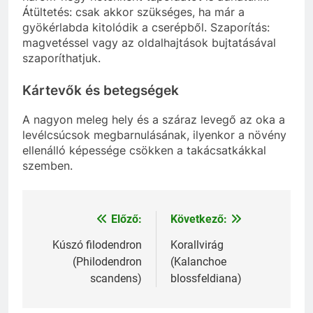
Átültetés: csak akkor szükséges, ha már a
gyökérlabda kitolódik a cserépből. Szaporítás:
magvetéssel vagy az oldalhajtások bujtatásával
szaporíthatjuk.
Kártevők és betegségek
A nagyon meleg hely és a száraz levegő az oka a
levélcsúcsok megbarnulásának, ilyenkor a növény
ellenálló képessége csökken a takácsatkákkal
szemben.
Előző:
Következő:
Bejegyzés
navigáció
Kúszó filodendron
Korallvirág
(Philodendron
(Kalanchoe
scandens)
blossfeldiana)