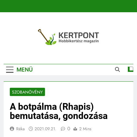
Ugrás
a
tartalomra
Kertpont
Kertpont Növénykereső És Növényhatározó
Kertészeti
MENÜ
Magazin |
Növénykereső És
SZOBANÖVÉNY
Növényhatározó
A botpálma (Rhapis)
bemutatása, gondozása
0
Réka
2021.09.21.
2 Mins