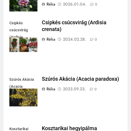
Réka
2026.01.04.
0
Csipkés csúcsvirág (Ardisia
Csipkés
crenata)
csúcsvirág
(Ardisia
Réka
2024.02.28.
0
crenata)
Szúrós Akácia (Acacia paradoxa)
Szúrós Akácia
(Acacia
Réka
2023.09.23.
0
paradoxa)
Kosztarikai hegyipálma
Kosztarikai