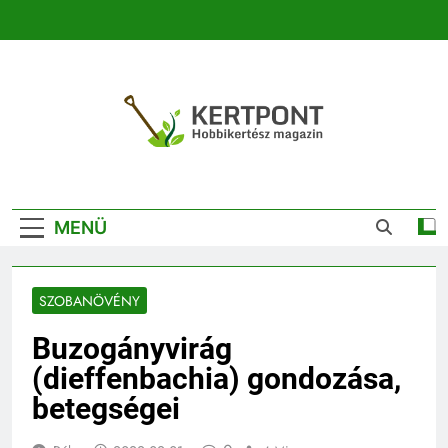
Ugrás
a
tartalomra
Kertpont
Kertpont Növénykereső És Növényhatározó
Kertészeti
MENÜ
Magazin |
Növénykereső És
SZOBANÖVÉNY
Növényhatározó
Buzogányvirág
(dieffenbachia) gondozása,
betegségei