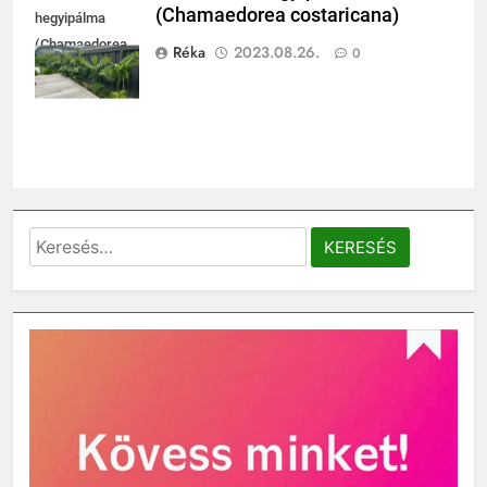
(Chamaedorea costaricana)
hegyipálma
(Chamaedorea
Réka
2023.08.26.
0
costaricana)
Keresés: