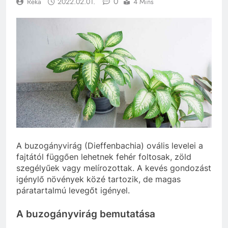
0
Réka
2022.02.01.
4 Mins
A buzogányvirág (Dieffenbachia) ovális levelei a
fajtától függően lehetnek fehér foltosak, zöld
szegélyűek vagy melírozottak. A kevés gondozást
igénylő növények közé tartozik, de magas
páratartalmú levegőt igényel.
A buzogányvirág bemutatása