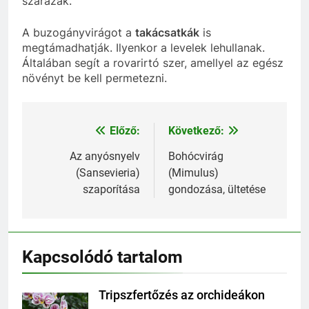
szárazak.
A buzogányvirágot a
takácsatkák
is
megtámadhatják. Ilyenkor a levelek lehullanak.
Általában segít a rovarirtó szer, amellyel az egész
növényt be kell permetezni.
Előző:
Következő:
Bejegyzés
navigáció
Az anyósnyelv
Bohócvirág
(Sansevieria)
(Mimulus)
szaporítása
gondozása, ültetése
Kapcsolódó tartalom
Tripszfertőzés az orchideákon