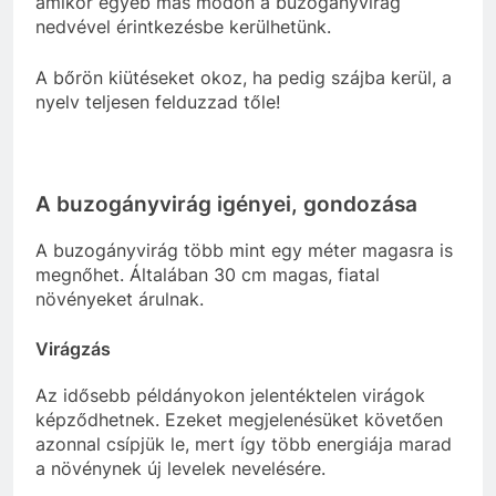
amikor egyéb más módon a buzogányvirág
nedvével érintkezésbe kerülhetünk.
A bőrön kiütéseket okoz, ha pedig szájba kerül, a
nyelv teljesen felduzzad tőle!
A buzogányvirág igényei, gondozása
A buzogányvirág több mint egy méter magasra is
megnőhet. Általában 30 cm magas, fiatal
növényeket árulnak.
Virágzás
Az idősebb példányokon jelentéktelen virágok
képződhetnek. Ezeket megjelenésüket követően
azonnal csípjük le, mert így több energiája marad
a növénynek új levelek nevelésére.