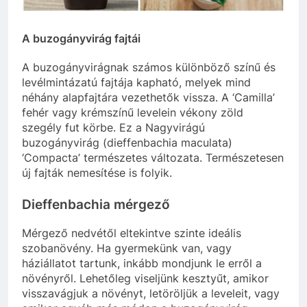
A buzogányvirág fajtái
A buzogányvirágnak számos különböző színű és
levélmintázatú fajtája kapható, melyek mind
néhány alapfajtára vezethetők vissza. A ‘Camilla’
fehér vagy krémszínű levelein vékony zöld
szegély fut körbe. Ez a Nagyvirágú
buzogányvirág (dieffenbachia maculata)
‘Compacta’ természetes változata. Természetesen
új fajták nemesítése is folyik.
Dieffenbachia mérgező
Mérgező nedvétől eltekintve szinte ideális
szobanövény. Ha gyermekünk van, vagy
háziállatot tartunk, inkább mondjunk le erről a
növényről. Lehetőleg viseljünk kesztyűt, amikor
visszavágjuk a növényt, letöröljük a leveleit, vagy