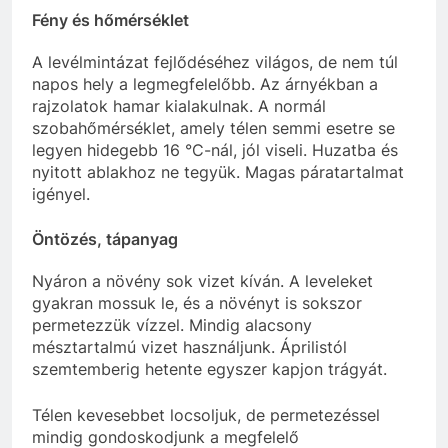
Fény és hőmérséklet
A levélmintázat fejlődéséhez világos, de nem túl
napos hely a legmegfelelőbb. Az árnyékban a
rajzolatok hamar kialakulnak. A normál
szobahőmérséklet, amely télen semmi esetre se
legyen hidegebb 16 °C-nál, jól viseli. Huzatba és
nyitott ablakhoz ne tegyük. Magas páratartalmat
igényel.
Öntözés, tápanyag
Nyáron a növény sok vizet kíván. A leveleket
gyakran mossuk le, és a növényt is sokszor
permetezzük vízzel. Mindig alacsony
mésztartalmú vizet használjunk. Áprilistól
szemtemberig hetente egyszer kapjon trágyát.
Télen kevesebbet locsoljuk, de permetezéssel
mindig gondoskodjunk a megfelelő