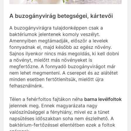
A buzogányvirág betegségei, kártevői
A buzogányvirágra tulajdonképpen csak a
baktériumok jelentenek komoly veszélyt.
Amennyiben megtámadják, először a levelek
fonnyadnak el, majd később az egész növény.
Sajnos ilyenkor nincs más megoldás, ki kell dobni
a növényt, mielőtt más növényeket is
megfertőzne. A fonnyadó buzogányvirágot már
nem lehet megmenteni. A cserepet és az alátétet
minden esetben fertőtlenítsük, mielőtt újra
felhasználnánk.
Télen a fehérfoltos fajtákon néha
barna levélfoltok
jelennek meg. Ennek magyarázata nagy
valószínűséggel a fényhiány, mivel ez a tünet
napsütéses időszakban soha nem észlelhető. A
baktérium-fertőzéssel ellentétben ezek a foltok