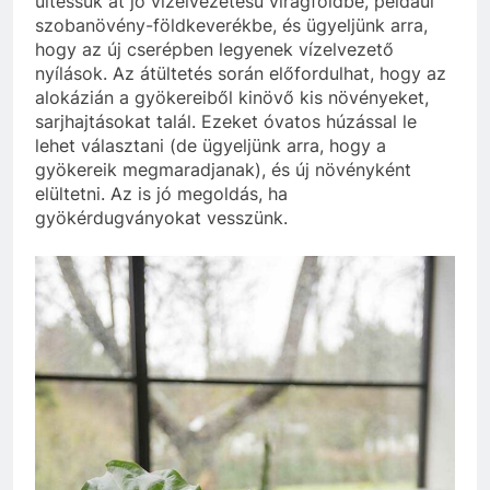
ültessük át jó vízelvezetésű virágföldbe, például
szobanövény-földkeverékbe, és ügyeljünk arra,
hogy az új cserépben legyenek vízelvezető
nyílások. Az átültetés során előfordulhat, hogy az
alokázián a gyökereiből kinövő kis növényeket,
sarjhajtásokat talál. Ezeket óvatos húzással le
lehet választani (de ügyeljünk arra, hogy a
gyökereik megmaradjanak), és új növényként
elültetni. Az is jó megoldás, ha
gyökérdugványokat vesszünk.