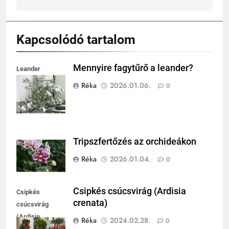
Kapcsolódó tartalom
Mennyire fagytűrő a leander?
Leander
fagytűrése
Réka
2026.01.06.
0
Tripszfertőzés az orchideákon
Réka
2026.01.04.
0
Csipkés csúcsvirág (Ardisia
Csipkés
crenata)
csúcsvirág
(Ardisia
Réka
2024.02.28.
0
crenata)