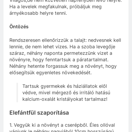
Ha a levelek megfakulnak, próbáljuk meg
árnyékosabb helyre tenni.
Öntözés
Rendszeresen ellenőrizzük a talajt: nedvesnek kell
lennie, de nem lehet vizes. Ha a szoba levegője
száraz, néhány naponta permetezzünk vizet a
növényre, hogy fenntartsuk a páratartalmat.
Néhány hetente forgassuk meg a növényt, hogy
elősegítsük egyenletes növekedését.
Tartsuk gyermekek és háziállatok elől
védve, mivel mérgező és irritáló hatású
kalcium-oxalát kristályokat tartalmaz!
Elefántfül szaporítása
1. Vegyük ki a növényt a cserépből. Éles ollóval
vágjunk le néhány nagyjából 10cm hosszúságú