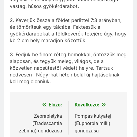
vastag, húsos gyökérdarabot.
2. Keverjük össze a földet perlittel 7:3 arányban,
és tömörítsük egy tálcába. Fektessük a
gyökérdarabokat a földkeverék tetejére úgy, hogy
kb 2 cm hely maradjon közöttük.
3. Fedjük be finom réteg homokkal, öntözzük meg
alaposan, és tegyük meleg, világos, de a
közvetlen napsütéstől védett helyre. Tartsuk
nedvesen . Négy-hat héten belül új hajtásoknak
kell megjelenniük.
Előző:
Következő:
Bejegyzés
navigáció
Zebrapletyka
Pompás kutyatej
(Tradescantia
(Euphorbia milii)
zebrina) gondozása
gondozása