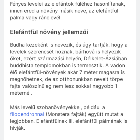
Fényes levelei az elefántok füléhez hasonlítanak,
innen ered a növény másik neve, az elefántfül
pálma vagy ránclevél.
Elefántfül növény jellemzői
Budha kezeként is nevezik, és úgy tartják, hogy a
levelek szerencsét hoznak, bárhová is helyezik
őket, ezért származási helyén, Délkelet-Ázsiában
buddhista templomokban is termesztik. A vadon
élő elefántfül-növények akár 7 méter magasra is
megnőhetnek, de az otthonunkban nevelt törpe
fajta valószínűleg nem lesz sokkal nagyobb 1
méternél.
Más levelű szobanövényekkel, például a
filodendronnal
(Monstera fajták) együtt mutat a
legjobban. Elefántfülnek ill. elefántfül pálmának is
hívják.