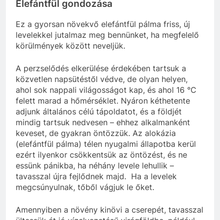
Elefántfül gondozása
Ez a gyorsan növekvő elefántfül pálma friss, új
levelekkel jutalmaz meg bennünket, ha megfelelő
körülmények között neveljük.
A perzselődés elkerülése érdekében tartsuk a
közvetlen napsütéstől védve, de olyan helyen,
ahol sok nappali világosságot kap, és ahol 16 °C
felett marad a hőmérséklet. Nyáron kéthetente
adjunk általános célú tápoldatot, és a földjét
mindig tartsuk nedvesen – ehhez alkalmanként
keveset, de gyakran öntözzük. Az alokázia
(elefántfül pálma) télen nyugalmi állapotba kerül
ezért ilyenkor csökkentsük az öntözést, és ne
essünk pánikba, ha néhány levele lehullik –
tavasszal újra fejlődnek majd. Ha a levelek
megcsúnyulnak, tőből vágjuk le őket.
Amennyiben a növény kinövi a cserepét, tavasszal