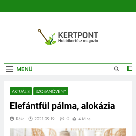
Ugrás
a
tartalomra
Kertpont
Kertpont Növénykereső És Növényhatározó
Kertészeti
MENÜ
Magazin |
Növénykereső És
AKTUÁLIS
SZOBANÖVÉNY
Növényhatározó
Elefántfül pálma, alokázia
0
Réka
2021.09.19.
4 Mins