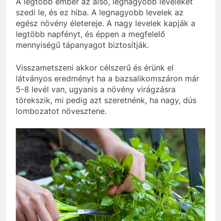
A legtöbb ember az alsó, legnagyobb leveleket
szedi le, és ez hiba. A legnagyobb levelek az
egész növény életereje. A nagy levelek kapják a
legtöbb napfényt, és éppen a megfelelő
mennyiségű tápanyagot biztosítják.
Visszametszeni akkor célszerű és érünk el
látványos eredményt ha a bazsalikomszáron már
5-8 levél van, ugyanis a növény virágzásra
törekszik, mi pedig azt szeretnénk, ha nagy, dús
lombozatot növesztene.