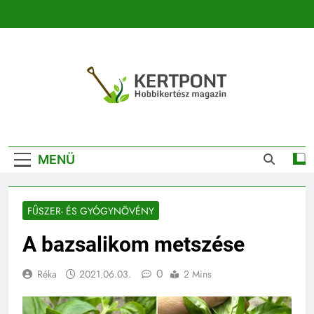
Ugrás
a
tartalomra
Kertpont
Kertpont Növénykereső És Növényhatározó
Kertészeti
MENÜ
Magazin |
Növénykereső És
FŰSZER- ÉS GYÓGYNÖVÉNY
Növényhatározó
A bazsalikom metszése
0
Réka
2021.06.03.
2 Mins