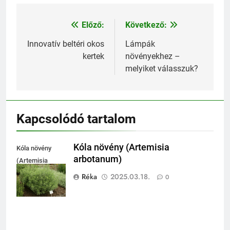
Előző:
Következő:
Bejegyzés
navigáció
Innovatív beltéri okos
Lámpák
kertek
növényekhez –
melyiket válasszuk?
Kapcsolódó tartalom
Kóla növény (Artemisia
Kóla növény
arbotanum)
(Artemisia
arbotanum)
Réka
2025.03.18.
0