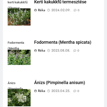
Kerti kakukkfű termesztése
kerti kakukkfű
(Thymus
Réka
2024.02.09.
0
vulgaris)
Fodormenta (Mentha spicata)
Fodormenta
(Mentha
Réka
2023.08.08.
0
spicata)
Ánizs (Pimpinella anisum)
Ánizs
(Pimpinella
Réka
2023.04.25.
0
anisum)