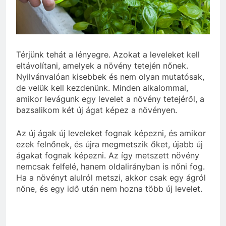
Térjünk tehát a lényegre. Azokat a leveleket kell
eltávolítani, amelyek a növény tetején nőnek.
Nyilvánvalóan kisebbek és nem olyan mutatósak,
de velük kell kezdenünk. Minden alkalommal,
amikor levágunk egy levelet a növény tetejéről, a
bazsalikom két új ágat képez a növényen.
Az új ágak új leveleket fognak képezni, és amikor
ezek felnőnek, és újra megmetszik őket, újabb új
ágakat fognak képezni. Az így metszett növény
nemcsak felfelé, hanem oldalirányban is nőni fog.
Ha a növényt alulról metszi, akkor csak egy ágról
nőne, és egy idő után nem hozna több új levelet.