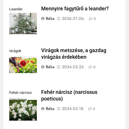
Mennyire fagytűrő a leander?
Leander
fagytűrése
Réka
2026.01.06.
0
Virágok metszése, a gazdag
virágok
virágzás érdekében
metszése
Réka
2024.03.23.
0
Fehér nárcisz (narcissus
Fehér nárcisz
poeticus)
(narcissus
poeticus)
Réka
2024.03.18.
0