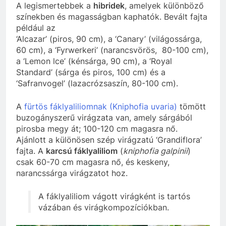
A legismertebbek a
hibridek
, amelyek különböző
színekben és magasságban kaphatók. Bevált fajta
például az
‘Alcazar’ (piros, 90 cm), a ‘Canary’ (világossárga,
60 cm), a ‘Fyrwerkeri’ (narancsvörös, 80-100 cm),
a ‘Lemon lce’ (kénsárga, 90 cm), a ‘Royal
Standard’ (sárga és piros, 100 cm) és a
‘Safranvogel’ (lazacrózsaszín, 80-100 cm).
A
fürtös fáklyaliliomnak (
Kniphofia uvaria
)
tömött
buzogányszerű virágzata van, amely sárgából
pirosba megy át; 100-120 cm magasra nő.
Ajánlott a különösen szép virágzatú ‘Grandiflora’
fajta. A
karcsú fáklyaliliom
(
kniphofia galpinii
)
csak 60-70 cm magasra nő, és keskeny,
narancssárga virágzatot hoz.
A fáklyaliliom vágott virágként is tartós
vázában és virágkompozíciókban.