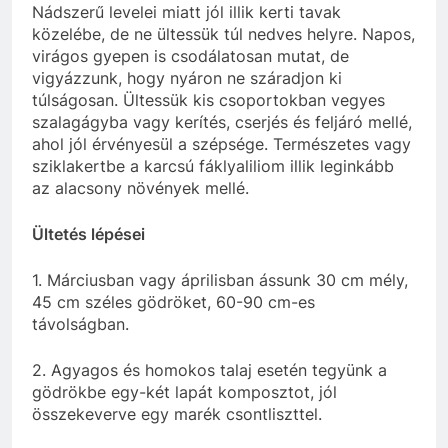
Nádszerű levelei miatt jól illik kerti tavak
közelébe, de ne ültessük túl nedves helyre. Napos,
virágos gyepen is csodálatosan mutat, de
vigyázzunk, hogy nyáron ne száradjon ki
túlságosan. Ültessük kis csoportokban vegyes
szalagágyba vagy kerítés, cserjés és feljáró mellé,
ahol jól érvényesül a szépsége. Természetes vagy
sziklakertbe a karcsú fáklyaliliom illik leginkább
az alacsony növények mellé.
Ültetés lépései
1. Márciusban vagy áprilisban ássunk 30 cm mély,
45 cm széles gödröket, 60-90 cm-es
távolságban.
2. Agyagos és homokos talaj esetén tegyünk a
gödrökbe egy-két lapát komposztot, jól
összekeverve egy marék csontliszttel.