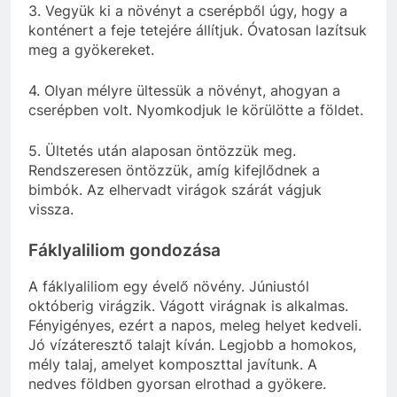
3. Vegyük ki a növényt a cserépből úgy, hogy a
konténert a feje tetejére állítjuk. Óvatosan lazítsuk
meg a gyökereket.
4. Olyan mélyre ültessük a növényt, ahogyan a
cserépben volt. Nyomkodjuk le körülötte a földet.
5. Ültetés után alaposan öntözzük meg.
Rendszeresen öntözzük, amíg kifejlődnek a
bimbók. Az elhervadt virágok szárát vágjuk
vissza.
Fáklyaliliom gondozása
A fáklyaliliom egy évelő növény. Júniustól
októberig virágzik. Vágott virágnak is alkalmas.
Fényigényes, ezért a napos, meleg helyet kedveli.
Jó vízáteresztő talajt kíván. Legjobb a homokos,
mély talaj, amelyet komposzttal javítunk. A
nedves földben gyorsan elrothad a gyökere.