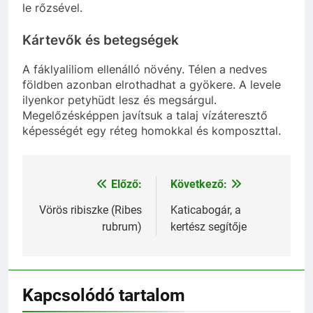
le rőzsével.
Kártevők és betegségek
A fáklyaliliom ellenálló növény. Télen a nedves
földben azonban elrothadhat a gyökere. A levele
ilyenkor petyhüdt lesz és megsárgul.
Megelőzésképpen javítsuk a talaj vízáteresztő
képességét egy réteg homokkal és komposzttal.
Előző:
Következő:
Bejegyzés
navigáció
Vörös ribiszke (Ribes
Katicabogár, a
rubrum)
kertész segítője
Kapcsolódó tartalom