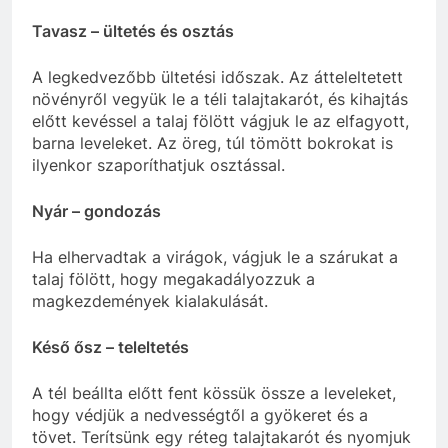
Tavasz – ültetés és osztás
A legkedvezőbb ültetési időszak. Az átteleltetett
növényről vegyük le a téli talajtakarót, és kihajtás
előtt kevéssel a talaj fölött vágjuk le az elfagyott,
barna leveleket. Az öreg, túl tömött bokrokat is
ilyenkor szaporíthatjuk osztással.
Nyár – gondozás
Ha elhervadtak a virágok, vágjuk le a szárukat a
talaj fölött, hogy megakadályozzuk a
magkezdemények kialakulását.
Késő ősz – teleltetés
A tél beállta előtt fent kössük össze a leveleket,
hogy védjük a nedvességtől a gyökeret és a
tövet. Terítsünk egy réteg talajtakarót és nyomjuk