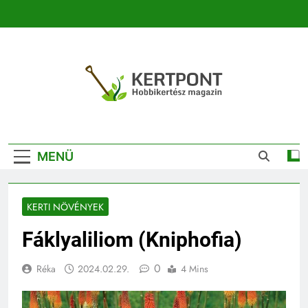
Ugrás
a
tartalomra
Kertpont
Kertpont Növénykereső És Növényhatározó
Kertészeti
MENÜ
Magazin |
Növénykereső És
KERTI NÖVÉNYEK
Növényhatározó
Fáklyaliliom (Kniphofia)
0
Réka
2024.02.29.
4 Mins