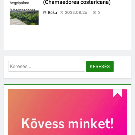
(Chamaedorea costaricana)
hegyipálma
(Chamaedorea
Réka
2023.08.26.
0
costaricana)
Keresés: