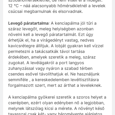
szobahőmérsékletnél, de nem viseli el a hideget.
12 °C – náá alacsonyabb hőmérsékletnél a levelek
csúcsai megbarnulnak és elsorvadnak.
Levegő páratartalma
: A kenciapálma jól tűri a
száraz levegőt, meleg helyiségben azonban
növelni kell a levegő páratartalmát. Ezt úgy
érhetjük el, ha a virágedényt vastag, nedves
kavicsrétegre állítjuk. A lobját gyakran kell vízzel
permetezni a takácsatkák távol tartása
érdekében, amelyek szeretik a meleg, száraz
zugokat. A levélágakról a port langyos
zuhanyzással vagy nyáron a szabad térben
csendes esővel távolíthatjuk el. Ne használjunk
semmiféle , a kereskedelemben levéltisztításra
forgalmazott szert, mert az árthat a leveleknek.
A kenciapálma gyökerei szeretik a szoros helyet a
cserépben, ezért olyan edényben nő a legjobban,
melynek látszólag kicsi a mérete. A növényt késő
tavasszal csak két- vagy háromévente ajánlatos