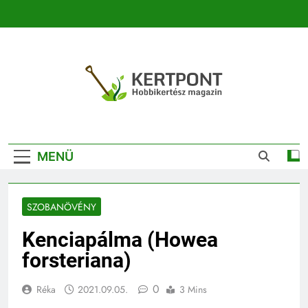
Ugrás
a
tartalomra
Kertpont
Kertpont Növénykereső És Növényhatározó
Kertészeti
MENÜ
Magazin |
Növénykereső És
SZOBANÖVÉNY
Növényhatározó
Kenciapálma (Howea
forsteriana)
0
Réka
2021.09.05.
3 Mins