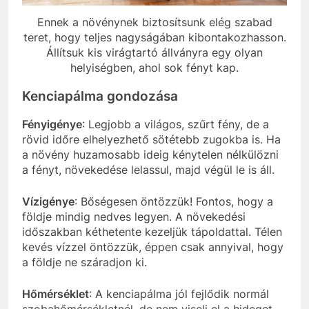
Ennek a növénynek biztosítsunk elég szabad
teret, hogy teljes nagyságában kibontakozhasson.
Állítsuk kis virágtartó állványra egy olyan
helyiségben, ahol sok fényt kap.
Kenciapálma gondozása
Fényigénye
: Legjobb a világos, szűrt fény, de a
rövid időre elhelyezhető sötétebb zugokba is. Ha
a növény huzamosabb ideig kénytelen nélkülözni
a fényt, növekedése lelassul, majd végül le is áll.
Vízigénye
: Bőségesen öntözzük! Fontos, hogy a
földje mindig nedves legyen. A növekedési
időszakban kéthetente kezeljük tápoldattal. Télen
kevés vízzel öntözzük, éppen csak annyival, hogy
a földje ne száradjon ki.
Hőmérséklet
: A kenciapálma jól fejlődik normál