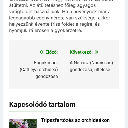
átültetni. Az átültetéshez főleg agyagos
virágföldet használjunk. Ha a növénynek már a
legnagyobb edénymérete van szüksége, akkor
helyezzünk évente friss földet a régire, és
nyomjuk rá erősen a gyökérzetre.
Előző:
Következő:
Bejegyzés
navigáció
Bugakosbor
A Nárcisz (Narcissus)
(Cattleya orchidea)
gondozása, ültetése
gondozása
Kapcsolódó tartalom
Tripszfertőzés az orchideákon