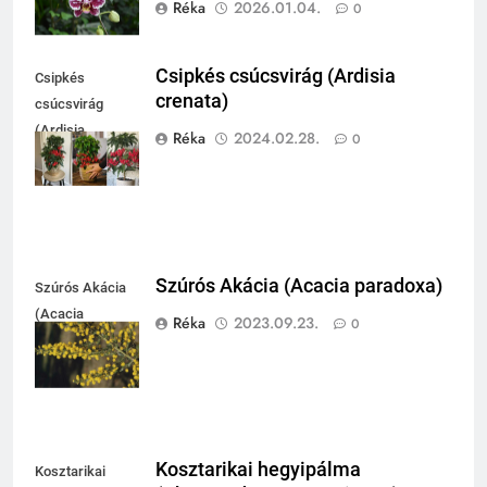
Réka
2026.01.04.
0
Csipkés csúcsvirág (Ardisia
Csipkés
crenata)
csúcsvirág
(Ardisia
Réka
2024.02.28.
0
crenata)
Szúrós Akácia (Acacia paradoxa)
Szúrós Akácia
(Acacia
Réka
2023.09.23.
0
paradoxa)
Kosztarikai hegyipálma
Kosztarikai