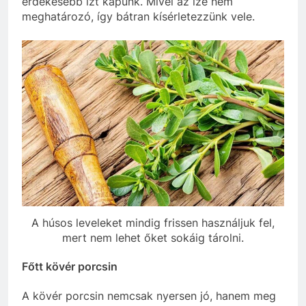
érdekesebb ízt kapunk. Mivel az íze nem
meghatározó, így bátran kísérletezzünk vele.
A húsos leveleket mindig frissen használjuk fel,
mert nem lehet őket sokáig tárolni.
Főtt kövér porcsin
A kövér porcsin nemcsak nyersen jó, hanem meg