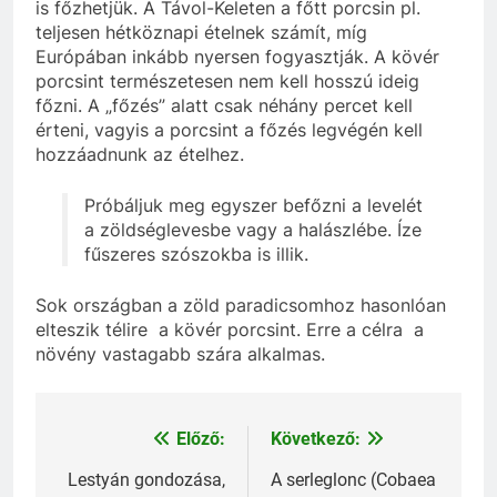
is főzhetjük. A Távol-Keleten a főtt porcsin pl.
teljesen hétköznapi ételnek számít, míg
Európában inkább nyersen fogyasztják. A kövér
porcsint természetesen nem kell hosszú ideig
főzni. A „főzés” alatt csak néhány percet kell
érteni, vagyis a porcsint a főzés legvégén kell
hozzáadnunk az ételhez.
Próbáljuk meg egyszer befőzni a levelét
a zöldséglevesbe vagy a halászlébe. Íze
fűszeres szószokba is illik.
Sok országban a zöld paradicsomhoz hasonlóan
elteszik télire a kövér porcsint. Erre a célra a
növény vastagabb szára alkalmas.
Előző:
Következő:
Bejegyzés
navigáció
Lestyán gondozása,
A serleglonc (Cobaea