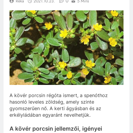
0
Réka
2021.10.23.
5 Mins
A kövér porcsin régóta ismert, a spenóthoz
hasonló leveles zöldség, amely szinte
gyomszerűen nő. A kerti ágyásban és az
erkélyládában egyaránt nevelhetjük.
A kövér porcsin jellemzői, igényei