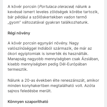
A kövér porcsin (
Portulaca oleracea
) nálunk a
kevéssé ismert leveles zöldségek körébe tartozik,
bár például a szőlőskertekben vadon termő
„gyom” változatával gyakran találkozhatunk.
Régi növény
A kövér porcsin egynyári növény. Nagy
valószínűséggel Indiából származik, de már az
ókori egyiptomiak is ismerték és használták.
Manapság nagyobb mennyiségben csak Ázsiában,
kisebb mennyiségben pedig Dél-Európában
termesztik.
Nálunk a 20-as években élte reneszánszát, amikor
minden konyhakertben megtalálható volt. Azóta
sajnos feledésbe merült.
Könnyen szaporítható