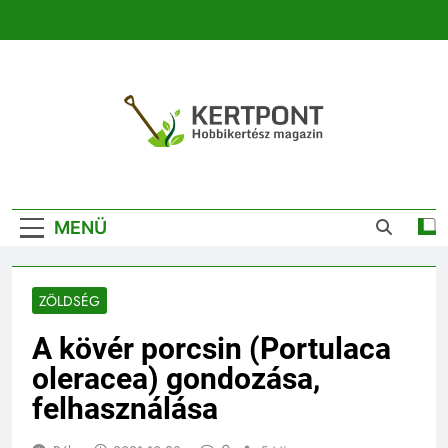
Ugrás
a
tartalomra
Kertpont
Kertpont Növénykereső És Növényhatározó
Kertészeti
MENÜ
Magazin |
Növénykereső És
ZÖLDSÉG
Növényhatározó
A kövér porcsin (Portulaca
oleracea) gondozása,
felhasználása