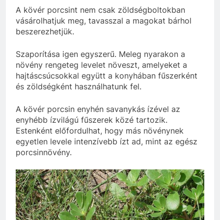
A kövér porcsint nem csak zöldségboltokban
vásárolhatjuk meg, tavasszal a magokat bárhol
beszerezhetjük.
Szaporítása igen egyszerű. Meleg nyarakon a
növény rengeteg levelet növeszt, amelyeket a
hajtáscsúcsokkal együtt a konyhában fűszerként
és zöldségként használhatunk fel.
A kövér porcsin enyhén savanykás ízével az
enyhébb ízvilágú fűszerek közé tartozik.
Estenként előfordulhat, hogy más növénynek
egyetlen levele intenzívebb ízt ad, mint az egész
porcsinnövény.