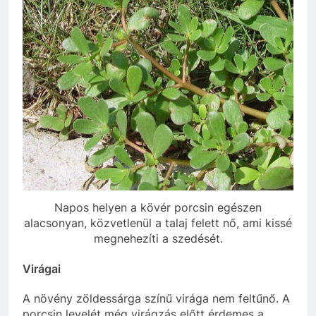
Napos helyen a kövér porcsin egészen
alacsonyan, közvetlenül a talaj felett nő, ami kissé
megnehezíti a szedését.
Virágai
A növény zöldessárga színű virága nem feltűnő. A
porcsin levelét még virágzás előtt érdemes a