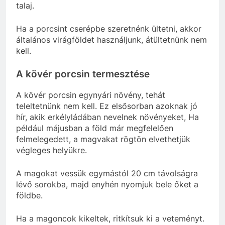
talaj.
Ha a porcsint cserépbe szeretnénk ültetni, akkor
általános virágföldet használjunk, átültetnünk nem
kell.
A kövér porcsin termesztése
A kövér porcsin egynyári növény, tehát
teleltetnünk nem kell. Ez elsősorban azoknak jó
hír, akik erkélyládában nevelnek növényeket, Ha
például májusban a föld már megfelelően
felmelegedett, a magvakat rögtön elvethetjük
végleges helyükre.
A magokat vessük egymástól 20 cm távolságra
lévő sorokba, majd enyhén nyomjuk bele őket a
földbe.
Ha a magoncok kikeltek, ritkítsuk ki a veteményt.