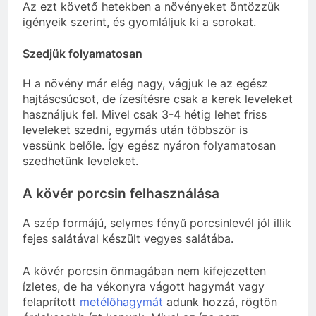
Az ezt követő hetekben a növényeket öntözzük
igényeik szerint, és gyomláljuk ki a sorokat.
Szedjük folyamatosan
H a növény már elég nagy, vágjuk le az egész
hajtáscsúcsot, de ízesítésre csak a kerek leveleket
használjuk fel. Mivel csak 3-4 hétig lehet friss
leveleket szedni, egymás után többször is
vessünk belőle. Így egész nyáron folyamatosan
szedhetünk leveleket.
A kövér porcsin felhasználása
A szép formájú, selymes fényű porcsinlevél jól illik
fejes salátával készült vegyes salátába.
A kövér porcsin önmagában nem kifejezetten
ízletes, de ha vékonyra vágott hagymát vagy
felaprított
metélőhagymát
adunk hozzá, rögtön