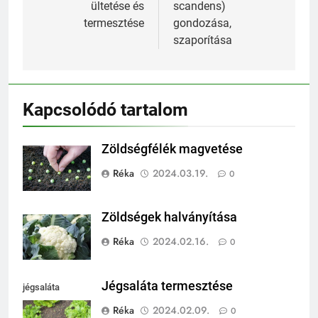
ültetése és
scandens)
termesztése
gondozása,
szaporítása
Kapcsolódó tartalom
Zöldségfélék magvetése
Réka
2024.03.19.
0
Zöldségek halványítása
Réka
2024.02.16.
0
Jégsaláta termesztése
jégsaláta
termesztése
Réka
2024.02.09.
0