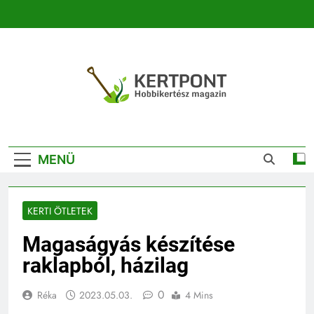
Ugrás
a
tartalomra
Kertpont
Kertpont Növénykereső És Növényhatározó
Kertészeti
MENÜ
Magazin |
Növénykereső És
KERTI ÖTLETEK
Növényhatározó
Magaságyás készítése
raklapból, házilag
0
Réka
2023.05.03.
4 Mins