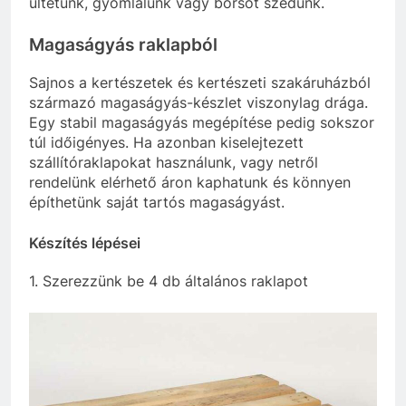
ültetünk, gyomlálunk vagy borsót szedünk.
Magaságyás raklapból
Sajnos a kertészetek és kertészeti szakáruházból
származó magaságyás-készlet viszonylag drága.
Egy stabil magaságyás megépítése pedig sokszor
túl időigényes. Ha azonban kiselejtezett
szállítóraklapokat használunk, vagy netről
rendelünk elérhető áron kaphatunk és könnyen
építhetünk saját tartós magaságyást.
Készítés lépései
1. Szerezzünk be 4 db általános raklapot