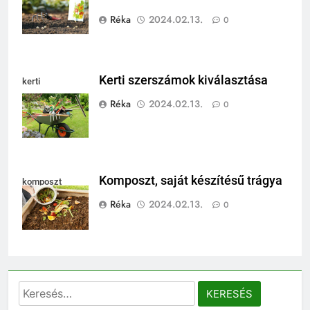
Réka
2024.02.13.
0
Kerti szerszámok kiválasztása
kerti
szerszámok
Réka
2024.02.13.
0
Komposzt, saját készítésű trágya
komposzt
Réka
2024.02.13.
0
Keresés: