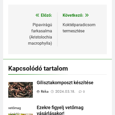
Előző:
Következő:
Bejegyzés
navigáció
Pipavirágú
Koktélparadicsom
farkasalma
termesztése
(Aristolochia
macrophylla)
Kapcsolódó tartalom
Gilisztakomposzt készítése
Réka
2024.03.18.
0
Ezekre figyelj vetőmag
vetőmag
vásárlásakor!
vásárlása