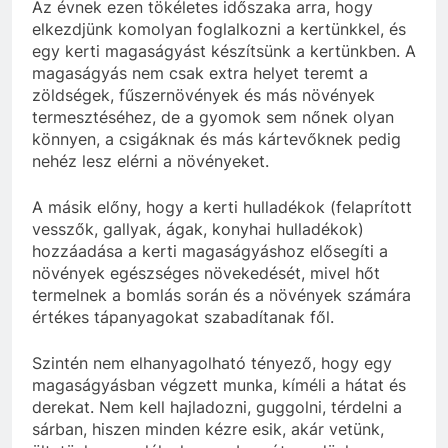
Az évnek ezen tökéletes időszaka arra, hogy
elkezdjünk komolyan foglalkozni a kertünkkel, és
egy kerti magaságyást készítsünk a kertünkben. A
magaságyás nem csak extra helyet teremt a
zöldségek, fűszernövények és más növények
termesztéséhez, de a gyomok sem nőnek olyan
könnyen, a csigáknak és más kártevőknek pedig
nehéz lesz elérni a növényeket.
A másik előny, hogy a kerti hulladékok (felaprított
vesszők, gallyak, ágak, konyhai hulladékok)
hozzáadása a kerti magaságyáshoz elősegíti a
növények egészséges növekedését, mivel hőt
termelnek a bomlás során és a növények számára
értékes tápanyagokat szabadítanak fől.
Szintén nem elhanyagolható tényező, hogy egy
magaságyásban végzett munka, kíméli a hátat és
derekat. Nem kell hajladozni, guggolni, térdelni a
sárban, hiszen minden kézre esik, akár vetünk,