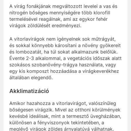
A virág fonákjának megváltozott levelei a vas és
nitrogén bőséges mennyiségére több klorofill
termelésével reagálnak, ami az egykor fehér
virágok zöldülését eredményezi.
A vitorlavirágok nem igényelnek sok műtrágyát,
és sokkal könnyebb károsítani a növény gyökereit
és lombozatát, ha túl sokat alkalmazunk belőlük.
Évente 2-3 alkalommal, a vegetációs időszak alatt
szokásos szobanövény-trágya használata, vagy
egy kis komposzt hozzáadása a virágkeverékhez
általában elegendő.
Akklimatizáció
Amikor hazahozza a vitorlavirágot, valószínűleg
bőségesen virágzik. Mivel az otthoni körülmények
kevésbé ideálisak, mint a termesztő üvegházában,
különösen a fényviszonyok tekintetében, a
meglévő virágok zöldes árnyalatúvá válhatnak.