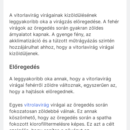
A vitorlavirág virágainak kizöldülésének
leggyakoribb oka a virágzás elöregedése. A fehér
virágok az öregedés során gyakran zöldes
árnyalatot kapnak. A gyenge fény, az
akklimatizáció és a túlzott műtrágyázás szintén
hozzájárulhat ahhoz, hogy a vitorlavirág virágai
kizöldüljenek.
Előregedés
A leggyakoribb oka annak, hogy a vitorlavirág
virágai fehérről zöldre változnak, egyszerűen az,
hogy a hajtások elöregednek.
Egyes
vitrolavirág
virágai az öregedés során
fokozatosan zöldebbé válnak. Ez annak
köszönhető, hogy az öregedés során a spatha
fokozott klorofilltermelésre képes. Ez azt a célt