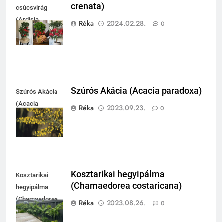
crenata)
csúcsvirág
(Ardisia
Réka
2024.02.28.
0
crenata)
Szúrós Akácia (Acacia paradoxa)
Szúrós Akácia
(Acacia
Réka
2023.09.23.
0
paradoxa)
Kosztarikai hegyipálma
Kosztarikai
(Chamaedorea costaricana)
hegyipálma
(Chamaedorea
Réka
2023.08.26.
0
costaricana)