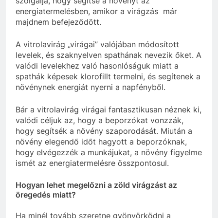
szolgálja, hogy segítse a növényt az
energiatermelésben, amikor a virágzás már
majdnem befejeződött.
A vitrolavirág „virágai” valójában módosított
levelek, és szaknyelven spathának nevezik őket. A
valódi levelekhez való hasonlóságuk miatt a
spathák képesek klorofillt termelni, és segítenek a
növénynek energiát nyerni a napfényből.
Bár a vitrolavirág virágai fantasztikusan néznek ki,
valódi céljuk az, hogy a beporzókat vonzzák,
hogy segítsék a növény szaporodását. Miután a
növény elegendő időt hagyott a beporzóknak,
hogy elvégezzék a munkájukat, a növény figyelme
ismét az energiatermelésre összpontosul.
Hogyan lehet megelőzni a zöld virágzást az
öregedés miatt?
Ha minél tovább szeretne gyönyörködni a