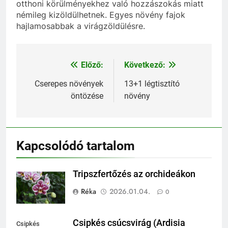
otthoni körülményekhez való hozzászokás miatt
némileg kizöldülhetnek. Egyes növény fajok
hajlamosabbak a virágzöldülésre.
Előző:
Következő:
Bejegyzés
navigáció
Cserepes növények
13+1 légtisztító
öntözése
növény
Kapcsolódó tartalom
Tripszfertőzés az orchideákon
Réka
2026.01.04.
0
Csipkés csúcsvirág (Ardisia
Csipkés