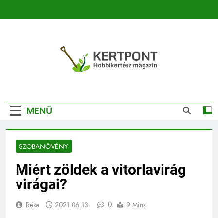
Ugrás
a
tartalomra
Kertpont
Kertpont Növénykereső És Növényhatározó
Kertészeti
MENÜ
Magazin |
Növénykereső És
SZOBANÖVÉNY
Növényhatározó
Miért zöldek a vitorlavirág
virágai?
0
Réka
2021.06.13.
9 Mins