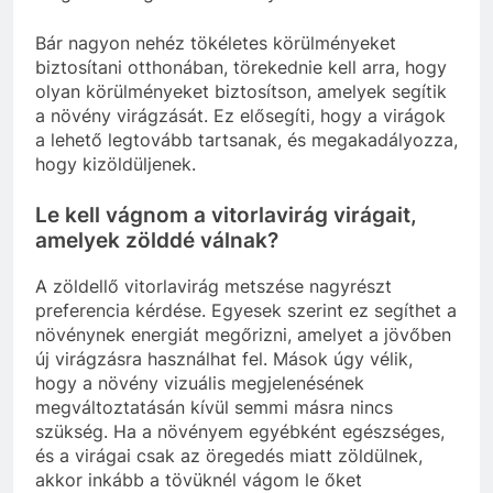
Bár nagyon nehéz tökéletes körülményeket
biztosítani otthonában, törekednie kell arra, hogy
olyan körülményeket biztosítson, amelyek segítik
a növény virágzását. Ez elősegíti, hogy a virágok
a lehető legtovább tartsanak, és megakadályozza,
hogy kizöldüljenek.
Le kell vágnom a vitorlavirág virágait,
amelyek zölddé válnak?
A zöldellő vitorlavirág metszése nagyrészt
preferencia kérdése. Egyesek szerint ez segíthet a
növénynek energiát megőrizni, amelyet a jövőben
új virágzásra használhat fel. Mások úgy vélik,
hogy a növény vizuális megjelenésének
megváltoztatásán kívül semmi másra nincs
szükség. Ha a növényem egyébként egészséges,
és a virágai csak az öregedés miatt zöldülnek,
akkor inkább a tövüknél vágom le őket