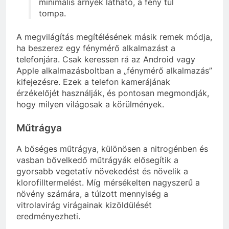
minimális árnyék látható, a fény túl
tompa.
A megvilágítás megítélésének másik remek módja,
ha beszerez egy fénymérő alkalmazást a
telefonjára. Csak keressen rá az Android vagy
Apple alkalmazásboltban a „fénymérő alkalmazás”
kifejezésre. Ezek a telefon kamerájának
érzékelőjét használják, és pontosan megmondják,
hogy milyen világosak a körülmények.
Műtrágya
A bőséges műtrágya, különösen a nitrogénben és
vasban bővelkedő műtrágyák elősegítik a
gyorsabb vegetatív növekedést és növelik a
klorofilltermelést. Míg mérsékelten nagyszerű a
növény számára, a túlzott mennyiség a
vitrolavirág virágainak kizöldülését
eredményezheti.