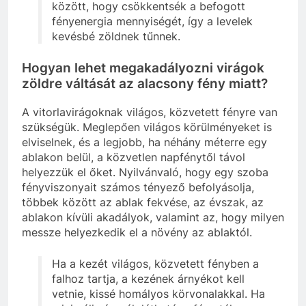
között, hogy csökkentsék a befogott
fényenergia mennyiségét, így a levelek
kevésbé zöldnek tűnnek.
Hogyan lehet megakadályozni virágok
zöldre váltását az alacsony fény miatt?
A vitorlavirágoknak világos, közvetett fényre van
szükségük. Meglepően világos körülményeket is
elviselnek, és a legjobb, ha néhány méterre egy
ablakon belül, a közvetlen napfénytől távol
helyezzük el őket. Nyilvánvaló, hogy egy szoba
fényviszonyait számos tényező befolyásolja,
többek között az ablak fekvése, az évszak, az
ablakon kívüli akadályok, valamint az, hogy milyen
messze helyezkedik el a növény az ablaktól.
Ha a kezét világos, közvetett fényben a
falhoz tartja, a kezének árnyékot kell
vetnie, kissé homályos körvonalakkal. Ha