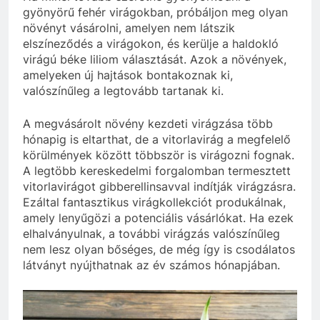
gyönyörű fehér virágokban, próbáljon meg olyan
növényt vásárolni, amelyen nem látszik
elszíneződés a virágokon, és kerülje a haldokló
virágú béke liliom választását. Azok a növények,
amelyeken új hajtások bontakoznak ki,
valószínűleg a legtovább tartanak ki.
A megvásárolt növény kezdeti virágzása több
hónapig is eltarthat, de a vitorlavirág a megfelelő
körülmények között többször is virágozni fognak.
A legtöbb kereskedelmi forgalomban termesztett
vitorlavirágot gibberellinsavval indítják virágzásra.
Ezáltal fantasztikus virágkollekciót produkálnak,
amely lenyűgözi a potenciális vásárlókat. Ha ezek
elhalványulnak, a további virágzás valószínűleg
nem lesz olyan bőséges, de még így is csodálatos
látványt nyújthatnak az év számos hónapjában.