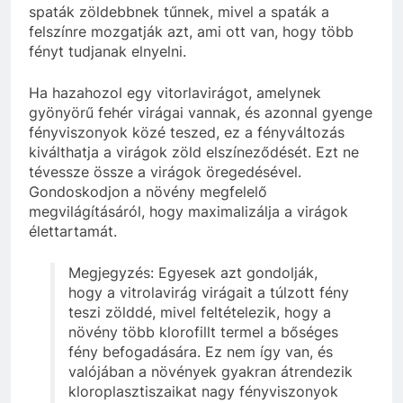
spaták zöldebbnek tűnnek, mivel a spaták a
felszínre mozgatják azt, ami ott van, hogy több
fényt tudjanak elnyelni.
Ha hazahozol egy vitorlavirágot, amelynek
gyönyörű fehér virágai vannak, és azonnal gyenge
fényviszonyok közé teszed, ez a fényváltozás
kiválthatja a virágok zöld elszíneződését. Ezt ne
tévessze össze a virágok öregedésével.
Gondoskodjon a növény megfelelő
megvilágításáról, hogy maximalizálja a virágok
élettartamát.
Megjegyzés: Egyesek azt gondolják,
hogy a vitrolavirág virágait a túlzott fény
teszi zölddé, mivel feltételezik, hogy a
növény több klorofillt termel a bőséges
fény befogadására. Ez nem így van, és
valójában a növények gyakran átrendezik
kloroplasztiszaikat nagy fényviszonyok