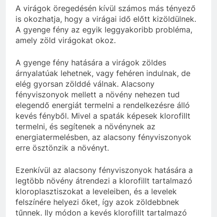
A virágok öregedésén kívül számos más tényező
is okozhatja, hogy a virágai idő előtt kizöldülnek.
A gyenge fény az egyik leggyakoribb probléma,
amely zöld virágokat okoz.
A gyenge fény hatására a virágok zöldes
árnyalatúak lehetnek, vagy fehéren indulnak, de
elég gyorsan zölddé válnak. Alacsony
fényviszonyok mellett a növény nehezen tud
elegendő energiát termelni a rendelkezésre álló
kevés fényből. Mivel a spaták képesek klorofillt
termelni, és segítenek a növénynek az
energiatermelésben, az alacsony fényviszonyok
erre ösztönzik a növényt.
Ezenkívül az alacsony fényviszonyok hatására a
legtöbb növény átrendezi a klorofillt tartalmazó
kloroplasztiszokat a leveleiben, és a levelek
felszínére helyezi őket, így azok zöldebbnek
tűnnek. Ily módon a kevés klorofillt tartalmazó