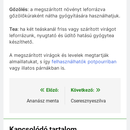
Gőzölés
: a megszárított növényt leforrázva
gőzölőkúraként nátha gyógyítására használhatjuk.
Tea
: ha két teáskanál friss vagy szárított virágot
leforrázunk, nyugtató és üdítő hatású gyógytea
készíthető.
A megszárított virágok és levelek megtartják
almaillatukat, s így
felhasználhatók potpourriban
vagy illatos párnákban is.
Előző:
Következő:
Bejegyzés
navigáció
Ananász menta
Cseresznyeszilva
Kapcsolódó tartalom