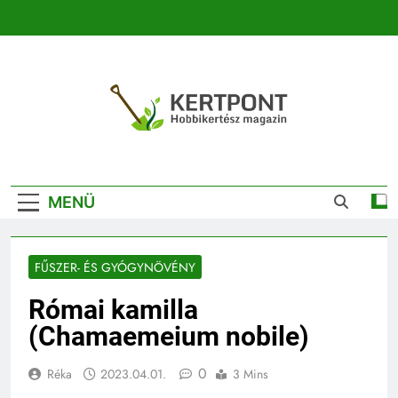
Ugrás
a
tartalomra
Kertpont
Kertpont Növénykereső És Növényhatározó
Kertészeti
MENÜ
Magazin |
Növénykereső És
FŰSZER- ÉS GYÓGYNÖVÉNY
Növényhatározó
Római kamilla
(Chamaemeium nobile)
0
Réka
2023.04.01.
3 Mins