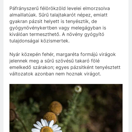
Páfrányszerű félörökzöld levelei elmorzsolva
almaillatúak. Sűrű talajtakarót népez, emiatt
gyakran pázsit helyett is tenyésztik, de
gyógynövénykertben vagy melegágyban is
kiválóan termeszthető. A növény gyógyító
tulajdonságai közismertek.
Nyár közepén fehér, margaréta formájú virágok
jelennek meg a sűrű szövésű takaró fölé
emelkedő szárakon; egyes pázsitként tenyésztett
változatok azonban nem hoznak virágot.