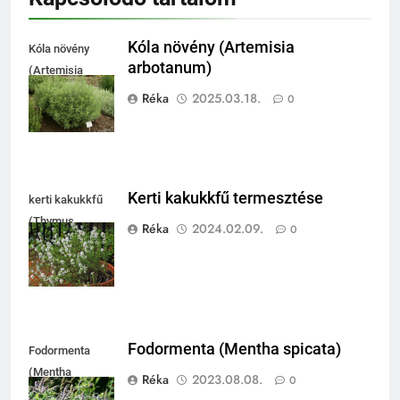
Kóla növény (Artemisia
Kóla növény
arbotanum)
(Artemisia
arbotanum)
Réka
2025.03.18.
0
Kerti kakukkfű termesztése
kerti kakukkfű
(Thymus
Réka
2024.02.09.
0
vulgaris)
Fodormenta (Mentha spicata)
Fodormenta
(Mentha
Réka
2023.08.08.
0
spicata)