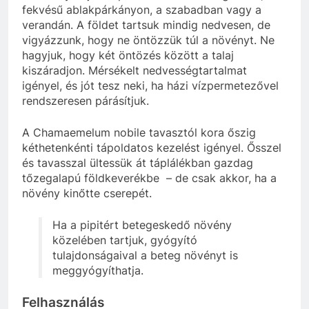
fekvésű ablakpárkányon, a szabadban vagy a
verandán. A földet tartsuk mindig nedvesen, de
vigyázzunk, hogy ne öntözzük túl a növényt. Ne
hagyjuk, hogy két öntözés között a talaj
kiszáradjon. Mérsékelt nedvességtartalmat
igényel, és jót tesz neki, ha házi vízpermetezővel
rendszeresen párásítjuk.
A Chamaemelum nobile tavasztól kora őszig
kéthetenkénti tápoldatos kezelést igényel. Ősszel
és tavasszal ültessük át táplálékban gazdag
tőzegalapú földkeverékbe – de csak akkor, ha a
növény kinőtte cserepét.
Ha a pipitért betegeskedő növény
közelében tartjuk, gyógyító
tulajdonságaival a beteg növényt is
meggyógyíthatja.
Felhasználás