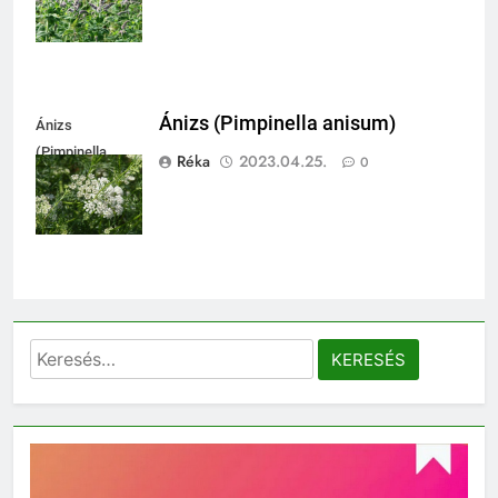
Ánizs (Pimpinella anisum)
Ánizs
(Pimpinella
Réka
2023.04.25.
0
anisum)
Keresés: