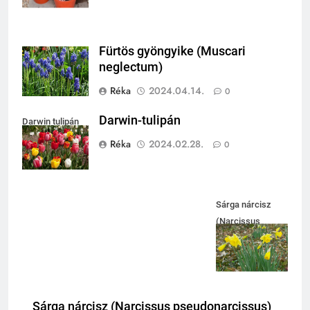
Fürtös gyöngyike (Muscari
neglectum)
Réka
2024.04.14.
0
Darwin-tulipán
Darwin tulipán
Réka
2024.02.28.
0
Sárga nárcisz
(Narcissus
pseudonarcissus)
Sárga nárcisz (Narcissus pseudonarcissus)