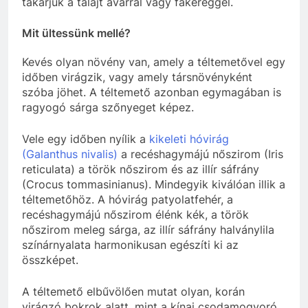
takarjuk a talajt avarral vagy fakéreggel.
Mit ültessünk mellé?
Kevés olyan növény van, amely a téltemetővel egy
időben virágzik, vagy amely társnövényként
szóba jöhet. A téltemető azonban egymagában is
ragyogó sárga szőnyeget képez.
Vele egy időben nyílik a
kikeleti hóvirág
(Galanthus nivalis)
a recéshagymájú nőszirom (Iris
reticulata) a török nőszirom és az illír sáfrány
(Crocus tommasinianus). Mindegyik kiválóan illik a
téltemetőhöz. A hóvirág patyolatfehér, a
recéshagymájú nőszirom élénk kék, a török
nőszirom meleg sárga, az illír sáfrány halványlila
színárnyalata harmonikusan egészíti ki az
összképet.
A téltemető elbűvölően mutat olyan, korán
virágzó bokrok alatt, mint a kínai csodamogyoró