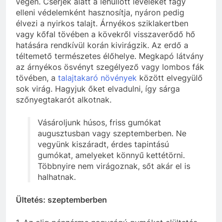
végén. Cserjék alatt a lehullott leveleket fagy
elleni védelemként hasznosítja, nyáron pedig
élvezi a nyirkos talajt. Árnyékos sziklakertben
vagy kőfal tövében a kövekről visszaverődő hő
hatására rendkívül korán kivirágzik. Az erdő a
téltemető természetes élőhelye. Megkapó látvány
az árnyékos ösvényt szegélyező vagy lombos fák
tövében, a
talajtakaró növények
között elvegyülő
sok virág. Hagyjuk őket elvadulni, így sárga
szőnyegtakarót alkotnak.
Vásároljunk húsos, friss gumókat
augusztusban vagy szeptemberben. Ne
vegyünk kiszáradt, érdes tapintású
gumókat, amelyeket könnyű kettétörni.
Többnyire nem virágoznak, sőt akár el is
halhatnak.
Ültetés: szeptemberben