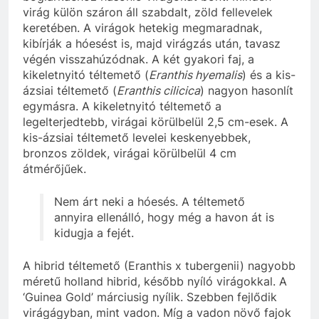
virág külön száron áll szabdalt, zöld fellevelek
keretében. A virágok hetekig megmaradnak,
kibírják a hóesést is, majd virágzás után, tavasz
végén visszahúzódnak. A két gyakori faj, a
kikeletnyitó téltemető (
Eranthis hyemalis
) és a kis-
ázsiai téltemető (
Eranthis cilicica
) nagyon hasonlít
egymásra. A kikeletnyitó téltemető a
legelterjedtebb, virágai körülbelül 2,5 cm-esek. A
kis-ázsiai téltemető levelei keskenyebbek,
bronzos zöldek, virágai körülbelül 4 cm
átmérőjűek.
Nem árt neki a hóesés. A téltemető
annyira ellenálló, hogy még a havon át is
kidugja a fejét.
A hibrid téltemető (Eranthis x tubergenii) nagyobb
méretű holland hibrid, később nyíló virágokkal. A
‘Guinea Gold’ márciusig nyílik. Szebben fejlődik
virágágyban, mint vadon. Míg a vadon növő fajok