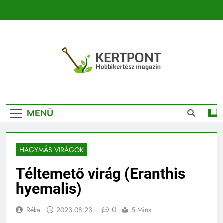
Ugrás
a
tartalomra
Kertpont
Kertpont Növénykereső És Növényhatározó
Kertészeti
MENÜ
Magazin |
Növénykereső És
HAGYMÁS VIRÁGOK
Növényhatározó
Téltemető virág (Eranthis
hyemalis)
0
Réka
2023.08.23.
5 Mins