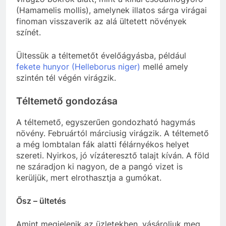
(Hamamelis mollis), amelynek illatos sárga virágai
finoman visszaverik az alá ültetett növények
színét.
Ültessük a téltemetőt évelőágyásba, például
fekete hunyor (Helleborus niger)
mellé amely
szintén tél végén virágzik.
Téltemető gondozása
A téltemető, egyszerűen gondozható hagymás
növény. Februártól márciusig virágzik. A téltemető
a még lombtalan fák alatti félárnyékos helyet
szereti. Nyirkos, jó vízáteresztő talajt kíván. A föld
ne száradjon ki nagyon, de a pangó vizet is
kerüljük, mert elrothasztja a gumókat.
Ősz – ültetés
Amint megjelenik az üzletekben, vásároljuk meg