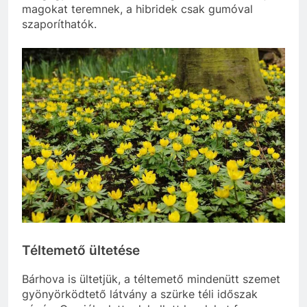
magokat teremnek, a hibridek csak gumóval
szaporíthatók.
Téltemető ültetése
Bárhova is ültetjük, a téltemető mindenütt szemet
gyönyörködtető látvány a szürke téli időszak