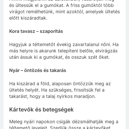
és ültessük el a gumókat. A friss gumóktól több
virágot remélhetünk, mint azoktól, amelyek ültetés
előtt kiszáradtak.
Kora tavasz – szaporítás
Hagyjuk a téltemetőt évekig zavartalanul nőni. Ha
más helyre is akarunk telepíteni belőle, elvirágzás
után ássuk ki a gumókat, és osszuk szét őket.
Nyár – öntözés és takarás
Ha kiszárad a föld, alaposan öntözzük meg az
ültetés helyét. Ha szükséges, frissítsük fel a
takarást, hogy a talaj nyirkos maradjon.
Kártevők és betegségek
Meleg nyári napokon csigák dézsmálhatják meg a
téltemető leveleit. Szedjük össze a kártevőket,