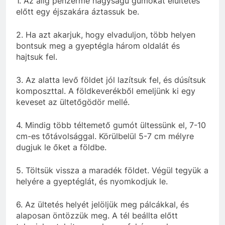
1. Az alig pénzérme nagyságú gumókat elültetés
előtt egy éjszakára áztassuk be.
2. Ha azt akarjuk, hogy elvaduljon, több helyen
bontsuk meg a gyeptégla három oldalát és
hajtsuk fel.
3. Az alatta levő földet jól lazítsuk fel, és dúsítsuk
komposzttal. A földkeverékből emeljünk ki egy
keveset az ültetőgödör mellé.
4. Mindig több téltemető gumót ültessünk el, 7-10
cm-es tőtávolsággal. Körülbelül 5-7 cm mélyre
dugjuk le őket a földbe.
5. Töltsük vissza a maradék földet. Végül tegyük a
helyére a gyeptéglát, és nyomkodjuk le.
6. Az ültetés helyét jelöljük meg pálcákkal, és
alaposan öntözzük meg. A tél beállta előtt