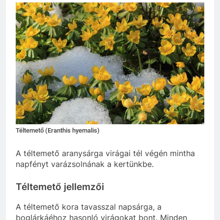
Téltemető (Eranthis hyemalis)
A téltemető aranysárga virágai tél végén mintha
napfényt varázsolnának a kertünkbe.
Téltemető jellemzői
A téltemető kora tavasszal napsárga, a
boglárkáéhoz hasonló virágokat bont. Minden