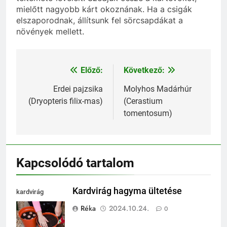
mielőtt nagyobb kárt okoznának. Ha a csigák
elszaporodnak, állítsunk fel sörcsapdákat a
növények mellett.
Előző:
Következő:
Bejegyzés
navigáció
Erdei pajzsika
Molyhos Madárhúr
(Dryopteris filix-mas)
(Cerastium
tomentosum)
Kapcsolódó tartalom
Kardvirág hagyma ültetése
kardvirág
ültetése
Réka
2024.10.24.
0