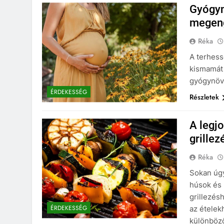
Gyógyn
megeng
Réka
A terhess
kismamát 
gyógynövé
ÉRDEKESSÉG
Részletek
A legjo
grille
Réka
Sokan úgy
húsok és 
grillezés
ÉRDEKESSÉG
az ételek
különböző