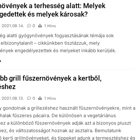
övények a terhesség alatt: Melyek
edettek és melyek károsak?
2021.08.14.
0
1 Mins
ég alatti gyógynövények fogyasztásának témája sok
elbizonytalanít – cikkünkben tisztázzuk, mely
nyek engedélyezettek és melyeket inkább kerüljék.
bb grill fűszernövények a kertből,
zéshez
2021.08.13.
0
1 Mins
 gondolnak a grillezéshez használt fűszernövényekre, mint a
halak fűszeres pácaira. De különösen a vegetáriánus
hez a különböző fűszernövények adják azt a bizonyos pluszt
hez, és változatosságot hoznak az asztalra. Bemutatunk
 kerti grillnövényeket, és tippeket adunk a termesztéshez és