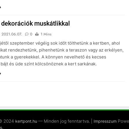
i dekorációk muskátlikkal
2021.06.07.
0
1 Mins
jétől szeptember végéig sok időt tölthetünk a kertben, ahol
tikat rendezhetünk, pihenhetünk a teraszon vagy az erkélyen,
atunk a gyerekekkel. A könnyen nevelhető és kecses
 bájt és üde színt kölcsönöznek a kert sarkának.
 © 2024
— Minden jog fenntartva. |
Powe
kertpont.hu
Impresszum
.
s