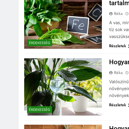
tartal
Réka
A vas, mi
tíz sok v
vasszüksé
ÉRDEKESSÉG
Részletek
Hogyan
Réka
Valószínű
növényei
növények 
Részletek
ÉRDEKESSÉG
Hogyan