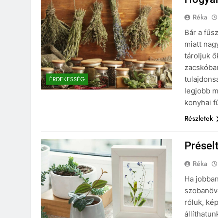
Réka
Bár a fűs
miatt nag
tároljuk 
zacskóban
tulajdons
ÉRDEKESSÉG
legjobb 
konyhai f
Részletek
Présel
Réka
Ha jobban
szobanövé
róluk, ké
állíthatu