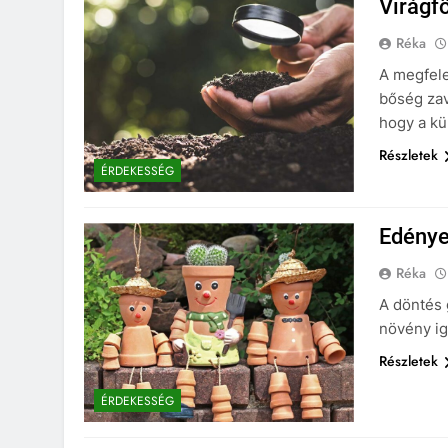
Virágfö
Réka
A megfele
bőség zav
hogy a kü
Részletek
ÉRDEKESSÉG
Edénye
Réka
A döntés 
növény ig
Részletek
ÉRDEKESSÉG