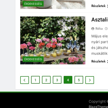
ÉRDEKESSÉG
Részletek
Asztal
Réka
Május ele
nyári par
és játszh
muskátlik
ÉRDEKESSÉG
Részletek
1
2
3
4
5
Copyright
BlazeTheme