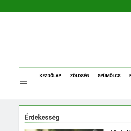
Ugrás
a
tartalomra
Ker
Kertpont 
KEZDŐLAP
ZÖLDSÉG
GYÜMÖLCS
Érdekesség