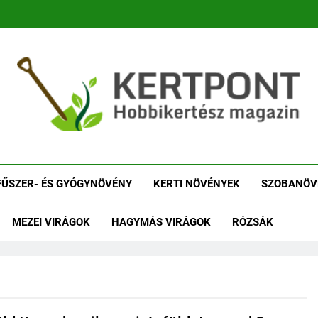
tpont Kertészeti Maga
Növénykereső És Növényhatározó
Növényha
FŰSZER- ÉS GYÓGYNÖVÉNY
KERTI NÖVÉNYEK
SZOBANÖV
MEZEI VIRÁGOK
HAGYMÁS VIRÁGOK
RÓZSÁK