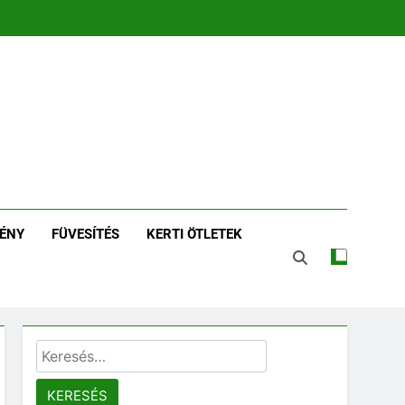
zin | Növénykereső És
tározó
ÉNY
FÜVESÍTÉS
KERTI ÖTLETEK
Keresés: