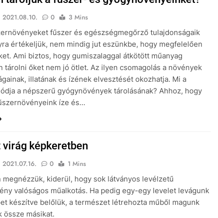
2021.08.10.
0
3 Mins
zernövényeket fűszer és egészségmegőrző tulajdonságaik
yra értékeljük, nem mindig jut eszünkbe, hogy megfelelően
őket. Ami biztos, hogy gumiszalaggal átkötött műanyag
 tárolni őket nem jó ötlet. Az ilyen csomagolás a növények
ágainak, illatának és ízének elvesztését okozhatja. Mi a
módja a népszerű gyógynövények tárolásának? Ahhoz, hogy
űszernövényeink íze és…
t virág képkeretben
2021.07.16.
0
1 Mins
 megnézzük, kiderül, hogy sok látványos levélzetű
ny valóságos műalkotás. Ha pedig egy-egy levelet levágunk
pet készítve belőlük, a természet létrehozta műből magunk
nk össze másikat.