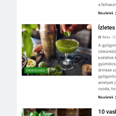
a felhasz
Részletek
Ízlete
Réka
A gyógyn
cikkünkb
koktélok 
gyümölcsö
drinkek s
ÉRDEKESSÉG
gyógynöv
amelyek j
csoda, h
Részletek
10 vas