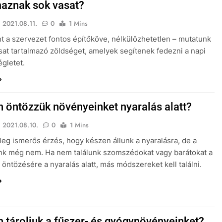
maznak sok vasat?
2021.08.11.
0
1 Mins
nt a szervezet fontos építőköve, nélkülözhetetlen – mutatunk
asat tartalmazó zöldséget, amelyek segítenek fedezni a napi
gletet.
 öntözzük növényeinket nyaralás alatt?
2021.08.10.
0
1 Mins
leg ismerős érzés, hogy készen állunk a nyaralásra, de a
nk még nem. Ha nem találunk szomszédokat vagy barátokat a
öntözésére a nyaralás alatt, más módszereket kell találni.
 tároljuk a fűszer- és gyógynövényeinket?