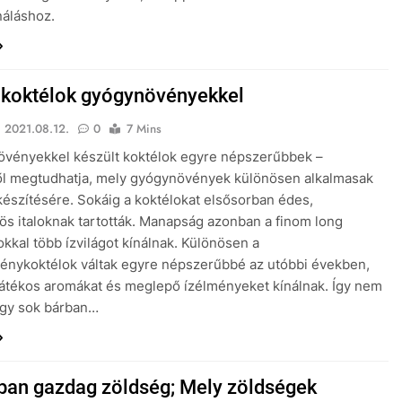
náláshoz.
s koktélok gyógynövényekkel
2021.08.12.
0
7 Mins
övényekkel készült koktélok egyre népszerűbbek –
ől megtudhatja, mely gyógynövények különösen alkalmasak
készítésére. Sokáig a koktélokat elsősorban édes,
s italoknak tartották. Manapság azonban a finom long
okkal több ízvilágot kínálnak. Különösen a
énykoktélok váltak egyre népszerűbbé az utóbbi években,
átékos aromákat és meglepő ízélményeket kínálnak. Így nem
ogy sok bárban…
ban gazdag zöldség; Mely zöldségek