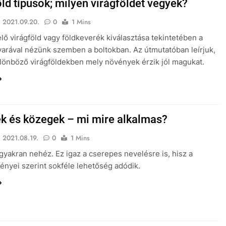
ld típusok; milyen virágföldet vegyek?
2021.09.20.
0
1 Mins
lő virágföld vagy földkeverék kiválasztása tekintetében a
arával nézünk szemben a boltokban. Az útmutatóban leírjuk,
lönböző virágföldekben mely növények érzik jól magukat.
k és közegek – mi mire alkalmas?
2021.08.19.
0
1 Mins
gyakran nehéz. Ez igaz a cserepes nevelésre is, hisz a
ényei szerint sokféle lehetőség adódik.