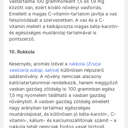
vastartalma 100 grammonként 1,5 és 1,9 mg
között van, ezért kiváló növényi vasforrás.
Emellett a magas C-vitamin-tartalom javítja a vas
felszívódását a szervezetben. A vas és a C-
vitamin mellett a kelkáposzta magas béta-karotin-
és egészséges mustárolaj-tartalmával is
pontszerző.
10. Rukkola
Kesernyés, aromás ízével a
rukkola (
Eruca
vesicaria subsp. sativa
)
különösen népszerű
salátanövény. A növény nemcsak alacsony
kalóriatartalommal rendelkezik, hanem meggyőző
vasban gazdag zöldség is: 100 grammban egész
1,5 mg nyomelem található a vasban gazdag
növényből. A vasban gazdag zöldség emellett
nagy arányban tartalmaz egészséges
mustárolajokat, és különösen jó béta-karotin-, C-
vitamin-, kálium- és kalciumszállítónak számít – a
rukkola tehát nemcsak fontos vasat biztosít,