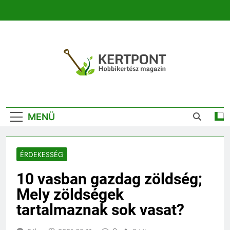
Ugrás
a
tartalomra
Kertpont
Kertpont Növénykereső És Növényhatározó
Kertészeti
MENÜ
Magazin |
Növénykereső És
ÉRDEKESSÉG
Növényhatározó
10 vasban gazdag zöldség;
Mely zöldségek
tartalmaznak sok vasat?