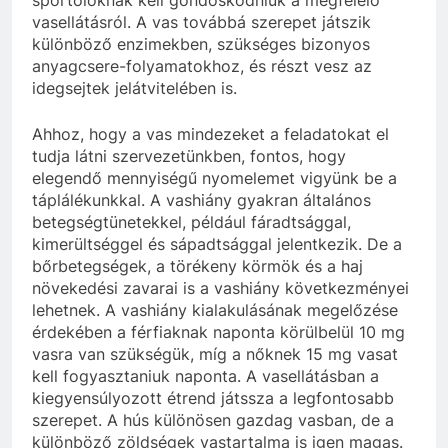
vasellátásról. A vas továbbá szerepet játszik
különböző enzimekben, szükséges bizonyos
anyagcsere-folyamatokhoz, és részt vesz az
idegsejtek jelátvitelében is.
Ahhoz, hogy a vas mindezeket a feladatokat el
tudja látni szervezetünkben, fontos, hogy
elegendő mennyiségű nyomelemet vigyünk be a
táplálékunkkal. A vashiány gyakran általános
betegségtünetekkel, például fáradtsággal,
kimerültséggel és sápadtsággal jelentkezik. De a
bőrbetegségek, a törékeny körmök és a haj
növekedési zavarai is a vashiány következményei
lehetnek. A vashiány kialakulásának megelőzése
érdekében a férfiaknak naponta körülbelül 10 mg
vasra van szükségük, míg a nőknek 15 mg vasat
kell fogyasztaniuk naponta. A vasellátásban a
kiegyensúlyozott étrend játssza a legfontosabb
szerepet. A hús különösen gazdag vasban, de a
különböző zöldségek vastartalma is igen magas.