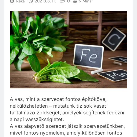
0
Réka
2021.08.11.
9 Mins
A vas, mint a szervezet fontos építőköve,
nélkülözhetetlen – mutatunk tíz sok vasat
tartalmazó zöldséget, amelyek segítenek fedezni
a napi vasszükségletet.
A vas alapvető szerepet játszik szervezetünkben,
mivel fontos nyomelem, amely különösen fontos