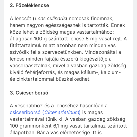
2. Főzeléklencse
A lencsét (
Lens culinaris
) nemcsak finomnak,
hanem nagyon egészségesnek is tartották. Ennek
köze lehet a zöldség magas vastartalmához:
átlagosan 100 g szárított lencse 8 mg vasat rejt. A
fitáttartalmuk miatt azonban nem minden vas
szívódik fel a szervezetünkben. Mindazonáltal a
lencse minden fajtája ésszerű kiegészítője a
vacsoraasztalnak, mivel a vasban gazdag zöldség
kiváló fehérjeforrás, és magas kálium-, kalcium-
és cinktartalommal büszkélkedhet.
3. Csicseriborsó
A vesebabhoz és a lencséhez hasonlóan a
csicseriborsó (
Cicer arietinum
)
is magas
vastartalmával tűnik ki. A vasban gazdag zöldség
100 grammonként 6,1 mg vasat tartalmaz szárított
állapotban. Bár a vas elérhetősége itt is