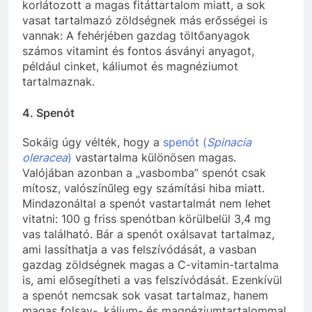
korlátozott a magas fitáttartalom miatt, a sok
vasat tartalmazó zöldségnek más erősségei is
vannak: A fehérjében gazdag töltőanyagok
számos vitamint és fontos ásványi anyagot,
például cinket, káliumot és magnéziumot
tartalmaznak.
4. Spenót
Sokáig úgy vélték, hogy a
spenót (
Spinacia
oleracea
)
vastartalma különösen magas.
Valójában azonban a „vasbomba” spenót csak
mítosz, valószínűleg egy számítási hiba miatt.
Mindazonáltal a spenót vastartalmát nem lehet
vitatni: 100 g friss spenótban körülbelül 3,4 mg
vas található. Bár a spenót oxálsavat tartalmaz,
ami lassíthatja a vas felszívódását, a vasban
gazdag zöldségnek magas a C-vitamin-tartalma
is, ami elősegítheti a vas felszívódását. Ezenkívül
a spenót nemcsak sok vasat tartalmaz, hanem
magas folsav-, kálium- és magnéziumtartalommal