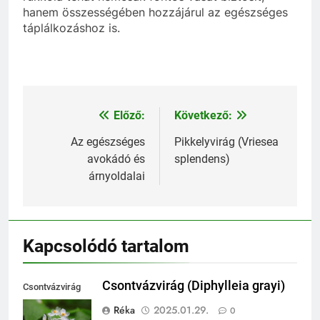
hanem összességében hozzájárul az egészséges
táplálkozáshoz is.
Előző:
Következő:
Bejegyzés
navigáció
Az egészséges
Pikkelyvirág (Vriesea
avokádó és
splendens)
árnyoldalai
Kapcsolódó tartalom
Csontvázvirág (Diphylleia grayi)
Csontvázvirág
(Diphylleia grayi)
Réka
2025.01.29.
0