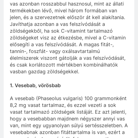
vas azonban rosszabbul hasznosul, mint az állati
termékekben lévő, mivel három formában van
jelen, és a szervezetnek először át kell alakítania.
Javíthatja azonban a vas felszívódását a
zöldségekből, ha sok C-vitamint tartalmazó
zöldségeket visz az étkezésbe, mivel a C-vitamin
elősegíti a vas felszívódását. A magas fitát-,
tannin-, foszfát- vagy oxálsavtartalmú
élelmiszerek viszont gátolják a vas felszívódását,
és csak korlátozott mértékben kombinálhatók
vasban gazdag zöldségekkel.
1. Vesebab, vörösbab
A vesebab (Phaseolus vulgaris) 100 grammonként
8,2 mg vasat tartalmaz, és ezzel vezeti a sok
vasat tartalmazó zöldségek listáját. Ez azt jelenti,
hogy a vesebabban majdnem négyszer annyi vas
van, mint egy ugyanolyan súlyú sertésszeletben. A
vesebabnak azonban fitáttartalma is van, ezért a