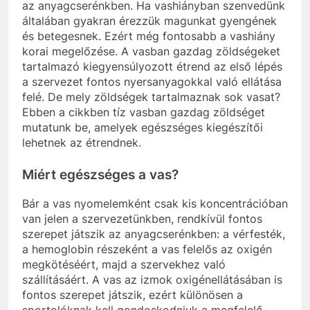
az anyagcserénkben. Ha vashiányban szenvedünk
általában gyakran érezzük magunkat gyengének
és betegesnek. Ezért még fontosabb a vashiány
korai megelőzése. A vasban gazdag zöldségeket
tartalmazó kiegyensúlyozott étrend az első lépés
a szervezet fontos nyersanyagokkal való ellátása
felé. De mely zöldségek tartalmaznak sok vasat?
Ebben a cikkben tíz vasban gazdag zöldséget
mutatunk be, amelyek egészséges kiegészítői
lehetnek az étrendnek.
Miért egészséges a vas?
Bár a vas nyomelemként csak kis koncentrációban
van jelen a szervezetünkben, rendkívül fontos
szerepet játszik az anyagcserénkben: a vérfesték,
a hemoglobin részeként a vas felelős az oxigén
megkötéséért, majd a szervekhez való
szállításáért. A vas az izmok oxigénellátásában is
fontos szerepet játszik, ezért különösen a
sportolóknak kell gondoskodniuk a megfelelő