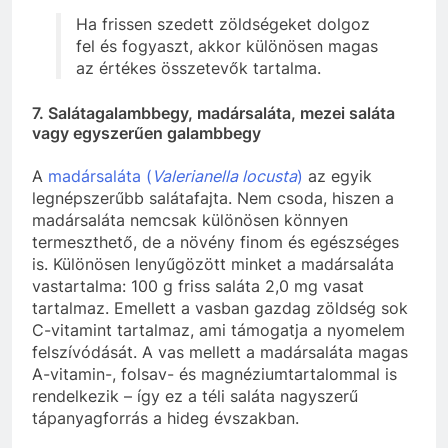
Ha frissen szedett zöldségeket dolgoz
fel és fogyaszt, akkor különösen magas
az értékes összetevők tartalma.
7. Salátagalambbegy, madársaláta, mezei saláta
vagy egyszerűen galambbegy
A
madársaláta (
Valerianella locusta
)
az egyik
legnépszerűbb salátafajta. Nem csoda, hiszen a
madársaláta nemcsak különösen könnyen
termeszthető, de a növény finom és egészséges
is. Különösen lenyűgözött minket a madársaláta
vastartalma: 100 g friss saláta 2,0 mg vasat
tartalmaz. Emellett a vasban gazdag zöldség sok
C-vitamint tartalmaz, ami támogatja a nyomelem
felszívódását. A vas mellett a madársaláta magas
A-vitamin-, folsav- és magnéziumtartalommal is
rendelkezik – így ez a téli saláta nagyszerű
tápanyagforrás a hideg évszakban.