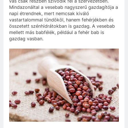
vas csak részben szívódik fel a szervezetben.
Mindazonáltal a vesebab nagyszerű gazdagítója a
napi étrendnek, mert nemcsak kiváló
vastartalommal tündököl, hanem fehérjékben és
összetett szénhidrátokban is gazdag. A vesebab
mellett más babfélék, például a fehér bab is
gazdag vasban.