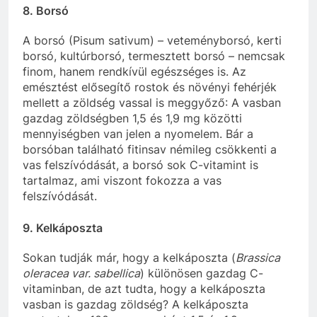
8. Borsó
A borsó (Pisum sativum) – veteményborsó, kerti
borsó, kultúrborsó, termesztett borsó – nemcsak
finom, hanem rendkívül egészséges is. Az
emésztést elősegítő rostok és növényi fehérjék
mellett a zöldség vassal is meggyőző: A vasban
gazdag zöldségben 1,5 és 1,9 mg közötti
mennyiségben van jelen a nyomelem. Bár a
borsóban található fitinsav némileg csökkenti a
vas felszívódását, a borsó sok C-vitamint is
tartalmaz, ami viszont fokozza a vas
felszívódását.
9. Kelkáposzta
Sokan tudják már, hogy a kelkáposzta (
Brassica
oleracea var. sabellica
) különösen gazdag C-
vitaminban, de azt tudta, hogy a kelkáposzta
vasban is gazdag zöldség? A kelkáposzta