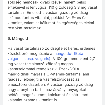
zöldség nemcsak kiváló ízével, hanem belső
értékeivel is lenyűgöz: 110 g zöldség 3,3 mg vasat
tartalmaz. Emellett a vasban gazdag zöldség
számos fontos vitamint, például A-, E- és C-
vitamint, valamint káliumot és egészséges élelmi
rostokat tartalmaz.
6. Mángold
Ha vasat tartalmazó zöldségfélét keres, érdemes
közelebbről megnéznie a
mángoldot (Beta
vulgaris subsp. vulgaris)
: A 100 grammonként 2,7
mg vasat tartalmazó zöldség magas
vastartalommal rendelkezik. Ezenkívül a
mángoldnak magas a C-vitamin-tartalma, ami
ráadásul elősegíti a vas felszívódását az
emésztőrendszerben. A vasban gazdag zöldség
nagy arányban tartalmaz ásványi anyagokat,
például magnéziumot, kalciumot és nátriumot,
valamint számos vitamint is.