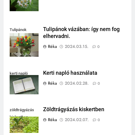
Tulipánok vázában: így nem fog
Tulipánok
elhervadni.
vázában
Réka
2024.03.15.
0
Kerti napló használata
kerti napló
Réka
2024.02.28.
0
Zöldtrágyázás kiskertben
zöldtrágyázás
kiskertben
Réka
2024.02.07.
0