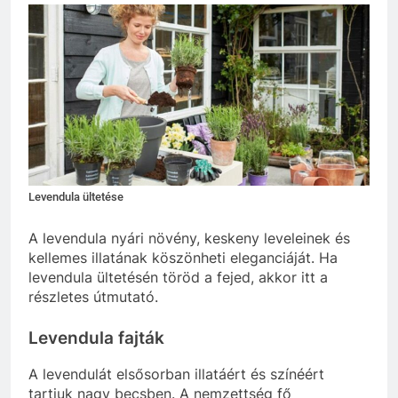
Levendula ültetése
A levendula nyári növény, keskeny leveleinek és
kellemes illatának köszönheti eleganciáját. Ha
levendula ültetésén töröd a fejed, akkor itt a
részletes útmutató.
Levendula fajták
A levendulát elsősorban illatáért és színéért
tartjuk nagy becsben. A nemzettség fő