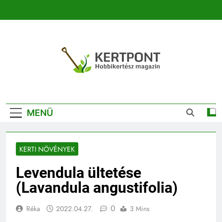
Ugrás
a
tartalomra
Kertpont
Kertpont Növénykereső És Növényhatározó
Kertészeti
MENÜ
Magazin |
Növénykereső És
KERTI NÖVÉNYEK
Növényhatározó
Levendula ültetése
(Lavandula angustifolia)
0
Réka
2022.04.27.
3 Mins