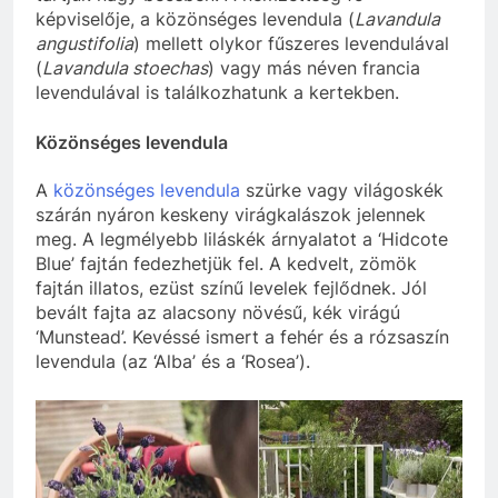
képviselője, a közönséges levendula (
Lavandula
angustifolia
) mellett olykor fűszeres levendulával
(
Lavandula stoechas
) vagy más néven francia
levendulával is találkozhatunk a kertekben.
Közönséges levendula
A
közönséges levendula
szürke vagy világoskék
szárán nyáron keskeny virágkalászok jelennek
meg. A legmélyebb liláskék árnyalatot a ‘Hidcote
Blue’ fajtán fedezhetjük fel. A kedvelt, zömök
fajtán illatos, ezüst színű levelek fejlődnek. Jól
bevált fajta az alacsony növésű, kék virágú
‘Munstead’. Kevéssé ismert a fehér és a rózsaszín
levendula (az ‘Alba’ és a ‘Rosea’).