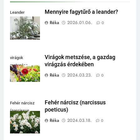
Mennyire fagytűrő a leander?
Leander
fagytűrése
Réka
2026.01.06.
0
Virágok metszése, a gazdag
virágok
virágzás érdekében
metszése
Réka
2024.03.23.
0
Fehér nárcisz (narcissus
Fehér nárcisz
poeticus)
(narcissus
poeticus)
Réka
2024.03.18.
0