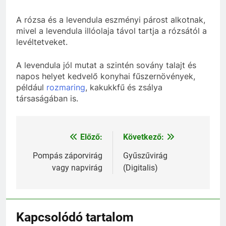
A rózsa és a levendula eszményi párost alkotnak,
mivel a levendula illóolaja távol tartja a rózsától a
levéltetveket.
A levendula jól mutat a szintén sovány talajt és
napos helyet kedvelő konyhai fűszernövények,
például
rozmaring
, kakukkfű és zsálya
társaságában is.
Előző:
Következő:
Bejegyzés
navigáció
Pompás záporvirág
Gyűszűvirág
vagy napvirág
(Digitalis)
Kapcsolódó tartalom