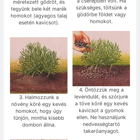
a cserépben volt. Ha
méretezett gödröt, és
szükséges, töltsünk a
tegyünk bele két marék
gödörbe földet vagy
homokot (agyagos talaj
homokot.
esetén kavicsot).
4. Öntözzük meg a
levendulát, és szórjunk
3. Halmozzunk a
a töve köré egy kevés
növény köré egy kevés
kavicsot a gyomok
homokot, hogy úgy
ellen. Ne használjunk
tünjön, mintha kisebb
nedvességtartó
dombon állna.
takaróanyagot.