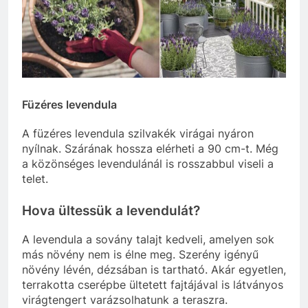
Füzéres levendula
A füzéres levendula szilvakék virágai nyáron
nyílnak. Szárának hossza elérheti a 90 cm-t. Még
a közönséges levendulánál is rosszabbul viseli a
telet.
Hova ültessük a levendulát?
A levendula a sovány talajt kedveli, amelyen sok
más növény nem is élne meg. Szerény igényű
növény lévén, dézsában is tartható. Akár egyetlen,
terrakotta cserépbe ültetett fajtájával is látványos
virágtengert varázsolhatunk a teraszra.