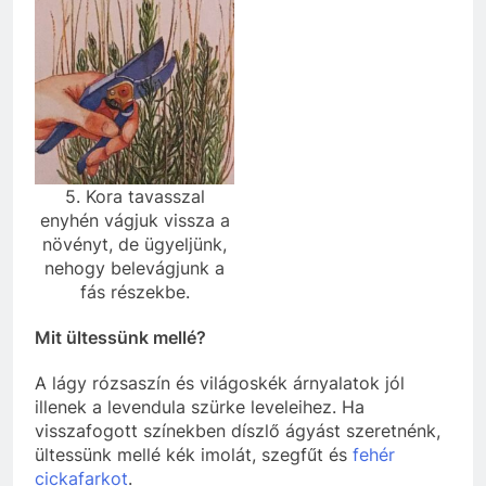
5. Kora tavasszal
enyhén vágjuk vissza a
növényt, de ügyeljünk,
nehogy belevágjunk a
fás részekbe.
Mit ültessünk mellé?
A lágy rózsaszín és világoskék árnyalatok jól
illenek a levendula szürke leveleihez. Ha
visszafogott színekben díszlő ágyást szeretnénk,
ültessünk mellé kék imolát, szegfűt és
fehér
cickafarkot
.