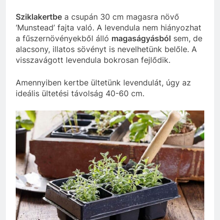
Sziklakertbe
a csupán 30 cm magasra növő
‘Munstead’ fajta való. A levendula nem hiányozhat
a fűszernövényekből álló
magaságyásból
sem, de
alacsony, illatos sövényt is nevelhetünk belőle. A
visszavágott levendula bokrosan fejlődik.
Amennyiben kertbe ültetünk levendulát, úgy az
ideális ültetési távolság 40-60 cm.