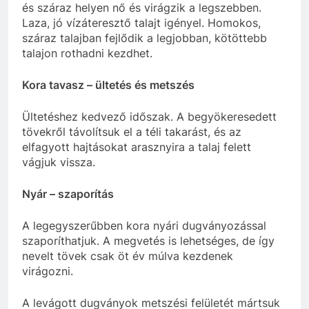
és száraz helyen nő és virágzik a legszebben.
Laza, jó vízáteresztő talajt igényel. Homokos,
száraz talajban fejlődik a legjobban, kötöttebb
talajon rothadni kezdhet.
Kora tavasz – ültetés és metszés
Ültetéshez kedvező időszak. A begyökeresedett
tövekről távolítsuk el a téli takarást, és az
elfagyott hajtásokat arasznyira a talaj felett
vágjuk vissza.
Nyár – szaporítás
A legegyszerűbben kora nyári dugványozással
szaporíthatjuk. A megvetés is lehetséges, de így
nevelt tövek csak öt év múlva kezdenek
virágozni.
A levágott dugványok metszési felületét mártsuk