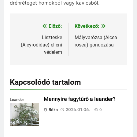
drénréteget homokból vagy kavicsból.
Előző:
Következő:
Bejegyzés
navigáció
Liszteske
Mályvarózsa (Alcea
(Aleyrodidae) elleni
rosea) gondozása
védelem
Kapcsolódó tartalom
Mennyire fagytűrő a leander?
Leander
fagytűrése
Réka
2026.01.06.
0