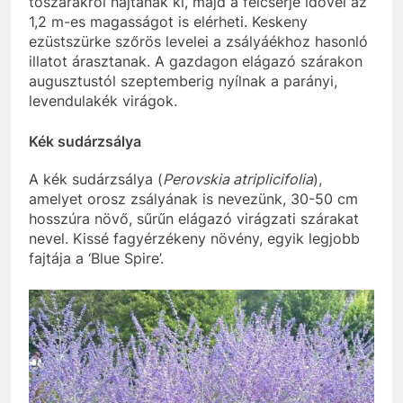
tőszárakról hajtanak ki, majd a félcserje idővel az
1,2 m-es magasságot is elérheti. Keskeny
ezüstszürke szőrös levelei a zsályáékhoz hasonló
illatot árasztanak. A gazdagon elágazó szárakon
augusztustól szeptemberig nyílnak a parányi,
levendulakék virágok.
Kék sudárzsálya
A kék sudárzsálya (
Perovskia atriplicifolia
),
amelyet orosz zsályának is nevezünk, 30-50 cm
hosszúra növő, sűrűn elágazó virágzati szárakat
nevel. Kissé fagyérzékeny növény, egyik legjobb
fajtája a ‘Blue Spire’.