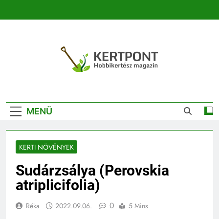
Ugrás
a
tartalomra
Kertpont
Kertpont Növénykereső És Növényhatározó
Kertészeti
MENÜ
Magazin |
Növénykereső És
KERTI NÖVÉNYEK
Növényhatározó
Sudárzsálya (Perovskia
atriplicifolia)
0
Réka
2022.09.06.
5 Mins