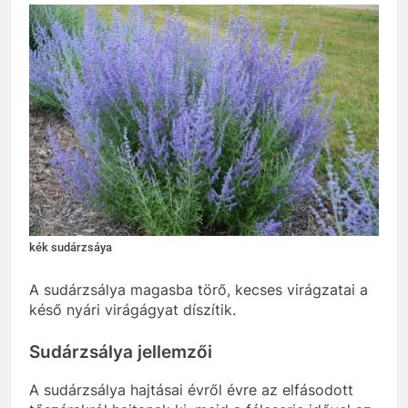
kék sudárzsáya
A sudárzsálya magasba törő, kecses virágzatai a
késő nyári virágágyat díszítik.
Sudárzsálya jellemzői
A sudárzsálya hajtásai évről évre az elfásodott