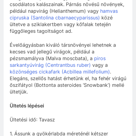
csodálatos kalászainak. Párnás növésű növények,
például napvirág (Helianthemum) vagy
hamvas
cipruska (Santolina cbarnaecyparissus)
közé
ültetve a sziklakertben vagy kőfalak tetején
függőleges tagoltságot ad.
Évelőágyásban kiváló társnövényei lehetnek a
kecses vad jellegű virágok, például a
pézsmamályva (Malva moscbata), a
piros
sarkantyúvirág (Centrantbus ruber)
vagy a
közönséges cickafark (Acbillea millefolium)
.
Elegáns, szellős hatást érhetünk el, ha fehér virágú
őszifátyol (Bottonta asteroides ‘Snowbank’) mellé
ültetjük.
Ültetés lépései
Ültetési idő: Tavasz
1. Ássunk a gyökérlabda méreténél kétszer