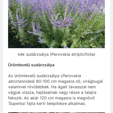
kék sudárzsálya (Perovskia atriplicifolia)
Ürömlevelű sudárzsálya
Az ürömlevelű sudárzsálya (
Perovskia
abrotanoides
) 80-100 cm magasra nő, virágbugái
valamivel rövidebbek. Ha ágait tavasszal nem
vágjuk vissza, hajtásainak nagy része a talajra
fekszik. Az akár 120 cm magasra is megnövő
‘Superba’ fajta kerti telepítésre alkalmas.