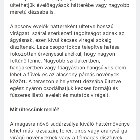
ültethetjük évelőágyások hátterébe vagy nagyobb
méretű dézsába is.
Alacsony évelők háttereként ültetve hosszú
virágzati szárai szerkezeti tagoltságot adnak az
ágyásnak, ezen kívül kecses virágai sokáig
díszítenek. Laza csoportokba telepítve hatása
fokozottan érvényesül anélkül, hogy nagyon
feltűnő lenne. Nagyobb sziklakertben,
hangakertben vagy fűágyásban hangsúlyos elem
lehet a füvek és az alacsony párnás növények
között. A teraszon elhelyezett dézsába ültetve
egész nyáron csodálhatjuk kecses formájú és
fűszeres illatú leveleit és mutatós virágait.
Mit ültessünk mellé?
A magasra növő sudárzsálya kiváló háttérnövénye
lehet más rózsaszín, fehér, piros vagy aranysárga
virágú növényeknek vagy a félmagas díszfüvek