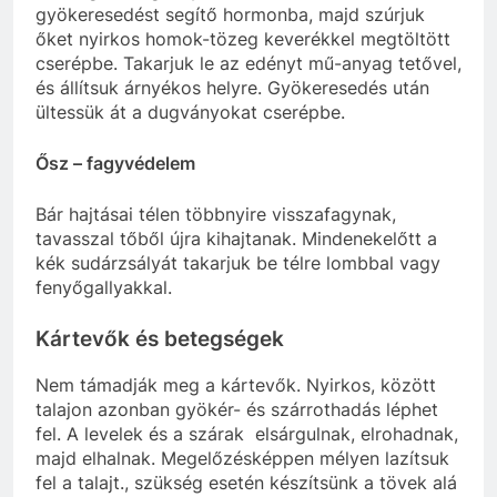
gyökeresedést segítő hormonba, majd szúrjuk
őket nyirkos homok-tözeg keverékkel megtöltött
cserépbe. Takarjuk le az edényt mű-anyag tetővel,
és állítsuk árnyékos helyre. Gyökeresedés után
ültessük át a dugványokat cserépbe.
Ősz – fagyvédelem
Bár hajtásai télen többnyire visszafagynak,
tavasszal tőből újra kihajtanak. Mindenekelőtt a
kék sudárzsályát takarjuk be télre lombbal vagy
fenyőgallyakkal.
Kártevők és betegségek
Nem támadják meg a kártevők. Nyirkos, között
talajon azonban gyökér- és szárrothadás léphet
fel. A levelek és a szárak elsárgulnak, elrohadnak,
majd elhalnak. Megelőzésképpen mélyen lazítsuk
fel a talajt., szükség esetén készítsünk a tövek alá