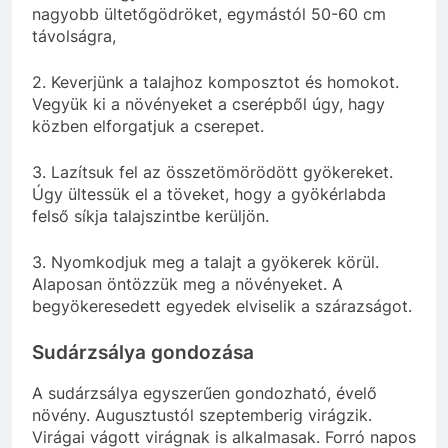
nagyobb ültetőgödröket, egymástól 50-60 cm
távolságra,
2. Keverjünk a talajhoz komposztot és homokot.
Vegyük ki a növényeket a cserépből úgy, hagy
közben elforgatjuk a cserepet.
3. Lazítsuk fel az összetömörödött gyökereket.
Úgy ültessük el a töveket, hogy a gyökérlabda
felső síkja talajszintbe kerüljön.
3. Nyomkodjuk meg a talajt a gyökerek körül.
Alaposan öntözzük meg a növényeket. A
begyökeresedett egyedek elviselik a szárazságot.
Sudárzsálya gondozása
A sudárzsálya egyszerűen gondozható, évelő
növény. Augusztustól szeptemberig virágzik.
Virágai vágott virágnak is alkalmasak. Forró napos