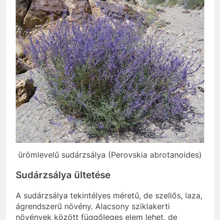
ürömlevelű sudárzsálya (Perovskia abrotanoides)
Sudárzsálya ültetése
A sudárzsálya tekintélyes méretű, de szellős, laza,
ágrendszerű növény. Alacsony sziklakerti
növények között függőleges elem lehet, de