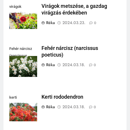
Virágok metszése, a gazdag
virágok
virágzás érdekében
metszése
Réka
2024.03.23.
0
Fehér nárcisz (narcissus
Fehér nárcisz
poeticus)
(narcissus
poeticus)
Réka
2024.03.18.
0
Kerti rododendron
kerti
rododendron
Réka
2024.03.18.
0