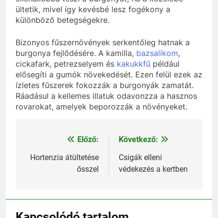
ültetik, mivel így kevésbé lesz fogékony a
különböző betegségekre.
Bizonyos fűszernövények serkentőleg hatnak a
burgonya fejlődésére. A kamilla,
bazsalikom
,
cickafark, petrezselyem és
kakukkfű
például
elősegíti a gumók növekedését. Ezen felül ezek az
ízletes fűszerek fokozzák a burgonyák zamatát.
Ráadásul a kellemes illatuk odavonzza a hasznos
rovarokat, amelyek beporozzák a növényeket.
Előző:
Következő:
Bejegyzés
navigáció
Hortenzia átültetése
Csigák elleni
ősszel
védekezés a kertben
Kapcsolódó tartalom