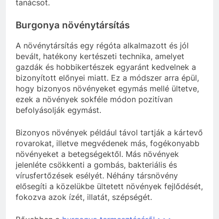
tanácsot.
Burgonya növénytársítás
A növénytársítás egy régóta alkalmazott és jól
bevált, hatékony kertészeti technika, amelyet
gazdák és hobbikertészek egyaránt kedvelnek a
bizonyított előnyei miatt. Ez a módszer arra épül,
hogy bizonyos növényeket egymás mellé ültetve,
ezek a növények sokféle módon pozitívan
befolyásolják egymást.
Bizonyos növények például távol tartják a kártevő
rovarokat, illetve megvédenek más, fogékonyabb
növényeket a betegségektől. Más növények
jelenléte csökkenti a gombás, bakteriális és
vírusfertőzések esélyét. Néhány társnövény
elősegíti a közelükbe ültetett növények fejlődését,
fokozva azok ízét, illatát, szépségét.