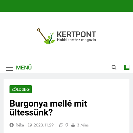
Ugrás
a
tartalomra
Kertpont
Kertpont Növénykereső És Növényhatározó
Kertészeti
MENÜ
Magazin |
Növénykereső És
ZÖLDSÉG
Növényhatározó
Burgonya mellé mit
ültessünk?
0
Réka
2023.11.29.
3 Mins