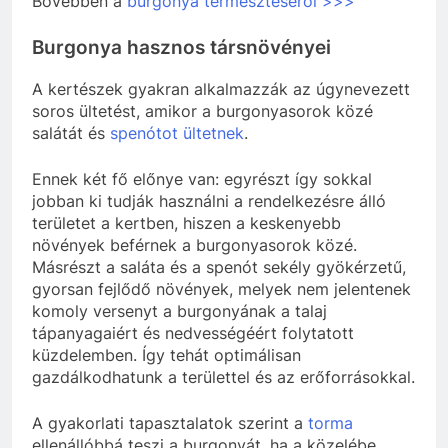
Bővebben a
burgonya termesztéséről >>>
Burgonya hasznos társnövényei
A kertészek gyakran alkalmazzák az úgynevezett
soros ültetést, amikor a burgonyasorok közé
salátát és
spenótot ültetnek
.
Ennek két fő előnye van: egyrészt így sokkal
jobban ki tudják használni a rendelkezésre álló
területet a kertben, hiszen a keskenyebb
növények beférnek a burgonyasorok közé.
Másrészt a saláta és a spenót sekély gyökérzetű,
gyorsan fejlődő növények, melyek nem jelentenek
komoly versenyt a burgonyának a talaj
tápanyagaiért és nedvességéért folytatott
küzdelemben. Így tehát optimálisan
gazdálkodhatunk a területtel és az erőforrásokkal.
A gyakorlati tapasztalatok szerint a
torma
ellenállóbbá teszi a burgonyát, ha a közelébe