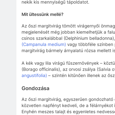
nekik kis mennyiségű tápoldatot.
Mit ültessünk mellé?
Az őszi margitvirág tömött virágernyői önma
megjelenését még jobban kiemelhetjük a falusi
csinos szarkalábbal (Delphinium belladonna),
(Campanula medium)
vagy többféle színbe
margitvirág bármely árnyalatú rózsa mellett is
A kék vagy lila virágú fűszernövények – közt
(Borago officinalis), az orvosi zsálya (Salvia o
angustifolia)
– szintén kitűnően illenek az ősz
Gondozása
Az őszi margitvirág, egyszerűen gondozható e
közvetlen napfényt kedveli, de a félárnyékot i
Enyhén meszes talajt és egyenletes nedvessé