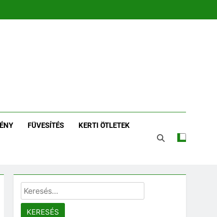
zin | Növénykereső És
tározó
ÉNY
FÜVESÍTÉS
KERTI ÖTLETEK
Keresés: