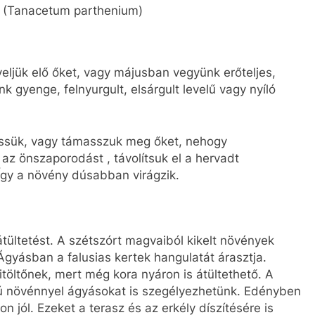
g (Tanacetum parthenium)
eljük elő őket, vagy májusban vegyünk erőteljes,
gyenge, felnyurgult, elsárgult levelű vagy nyíló
tessük, vagy támasszuk meg őket, nehogy
az önszaporodást , távolítsuk el a hervadt
Így a növény dúsabban virágzik.
 átültetést. A szétszórt magvaiból kikelt növények
 Ágyásban a falusias kertek hangulatát árasztja.
itöltőnek, mert még kora nyáron is átültethető. A
ú növénnyel ágyásokat is szegélyezhetünk. Edényben
 jól. Ezeket a terasz és az erkély díszítésére is