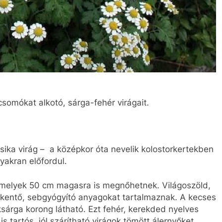
csomókat alkotó, sárga-fehér virágait.
sika virág – a középkor óta nevelik kolostorkertekben
yakran előfordul.
 amelyek 50 cm magasra is megnőhetnek. Világoszöld,
sökkentő, sebgyógyító anyagokat tartalmaznak. A kecses
ksárga korong látható. Ezt fehér, kerekded nyelves
s tartós, jól szárítható virágok tömött álernyőket