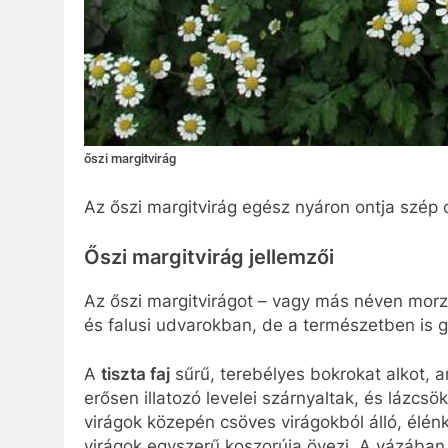
őszi margitvirág
Az őszi margitvirág egész nyáron ontja szép 
Őszi margitvirág jellemzői
Az őszi margitvirágot – vagy más néven morz
és falusi udvarokban, de a természetben is g
A
tiszta faj
sűrű, terebélyes bokrokat alkot,
erősen illatozó levelei szárnyaltak, és lázc
virágok közepén csöves virágokból álló, élén
virágok egyszerű koszorúja övezi. A vázában i