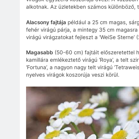
alkotnak. Az üzletekben számos különböző, t
Alacsony fajtája
például a 25 cm magas, sárga
fehér virágú párja, a mintegy 35 cm magasra 
virágú virágzatokat fejleszt a ‘WeiSe Sterne’ 
Magasabb
(50-60 cm) fajtáit előszeretettel 
kamillára emlékeztető virágú ‘Roya’, a telt sz
‘Fortuna’, a nagyon nagy telt virágú ‘Tetraw
nyelves virágok koszorúja veszi körül.