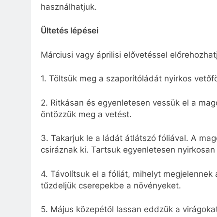
használhatjuk.
Ültetés lépései
Márciusi vagy áprilisi elővetéssel előrehozhat
1. Töltsük meg a szaporítóládát nyirkos vetőf
2. Ritkásan és egyenletesen vessük el a mago
öntözzük meg a vetést.
3. Takarjuk le a ládát átlátszó fóliával. A m
csiráznak ki. Tartsuk egyenletesen nyirkosan 
4. Távolítsuk el a fóliát, mihelyt megjelenn
tűzdeljük cserepekbe a növényeket.
5. Május közepétől lassan eddzük a virágoka