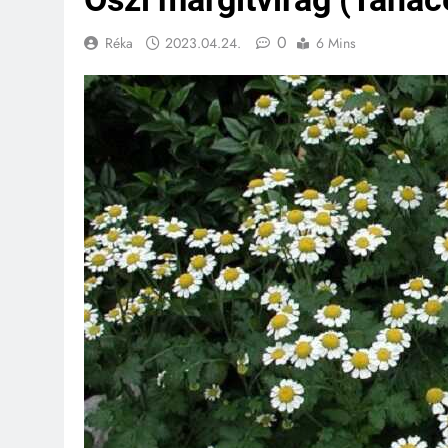
0
Réka
2023.04.24.
6 Mins