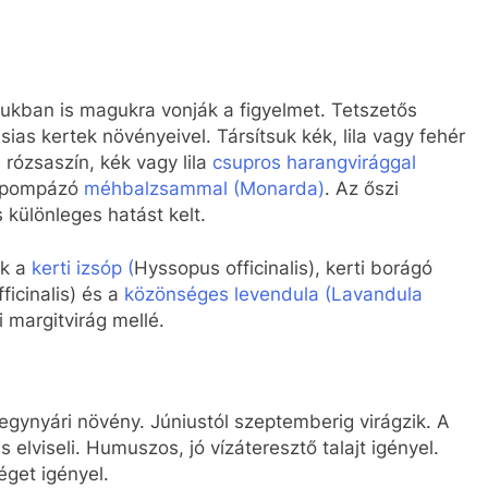
gukban is magukra vonják a figyelmet. Tetszetős
as kertek növényeivel. Társítsuk kék, lila vagy fehér
 rózsaszín, kék vagy lila
csupros harangvirággal
n pompázó
méhbalzsammal (Monarda)
. Az őszi
 különleges hatást kelt.
ük a
kerti izsóp (
Hyssopus officinalis), kerti borágó
fficinalis) és a
közönséges levendula (Lavandula
i margitvirág mellé.
gynyári növény. Júniustól szeptemberig virágzik. A
s elviseli. Humuszos, jó vízáteresztő talajt igényel.
get igényel.