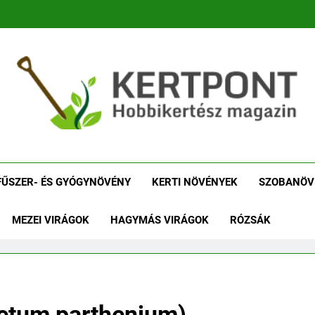
tpont Kertészeti Maga
Növénykereső És Növényhatározó
Növényha
FŰSZER- ÉS GYÓGYNÖVÉNY
KERTI NÖVÉNYEK
SZOBANÖV
MEZEI VIRÁGOK
HAGYMÁS VIRÁGOK
RÓZSÁK
cetum parthenium)