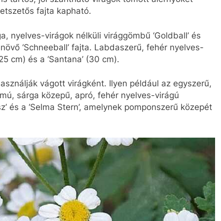
etszetős fajta kapható.
, nyelves-virágok nélküli virággömbű ‘Goldball’ és
növő ‘Schneeball’ fajta. Labdaszerű, fehér nyelves-
(25 cm) és a ‘Santana’ (30 cm).
használják vágott virágként. Ilyen például az egyszerű,
irmú, sárga közepű, apró, fehér nyelves-virágú
eisz’ és a ‘Selma Stern’, amelynek pomponszerű közepét