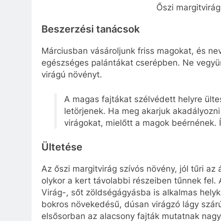
Őszi margitvirá
Beszerzési tanácsok
Márciusban vásároljunk friss magokat, és nev
egészséges palántákat cserépben. Ne vegyünk 
virágú növényt.
A magas fajtákat szélvédett helyre ül
letörjenek. Ha meg akarjuk akadályozni 
virágokat, mielőtt a magok beérnének. 
Ültetése
Az őszi margitvirág szívós növény, jól tűri az
olykor a kert távolabbi részeiben tűnnek fel.
Virág-, sőt zöldségágyásba is alkalmas helyk
bokros növekedésű, dúsan virágzó lágy szár
elsősorban az alacsony fajták mutatnak nagyon