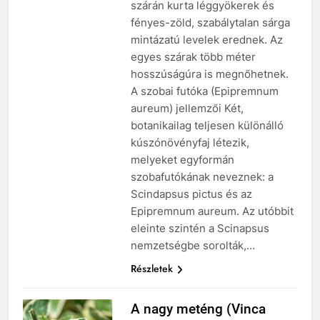
szárán kurta léggyökerek és
fényes-zöld, szabálytalan sárga
mintázatú levelek erednek. Az
egyes szárak több méter
hosszúságúra is megnőhetnek.
A szobai futóka (Epipremnum
aureum) jellemzői Két,
botanikailag teljesen különálló
kúszónövényfaj létezik,
melyeket egyformán
szobafutókának neveznek: a
Scindapsus pictus és az
Epipremnum aureum. Az utóbbit
eleinte szintén a Scinapsus
nemzetségbe sorolták,…
Részletek
A nagy meténg (Vinca