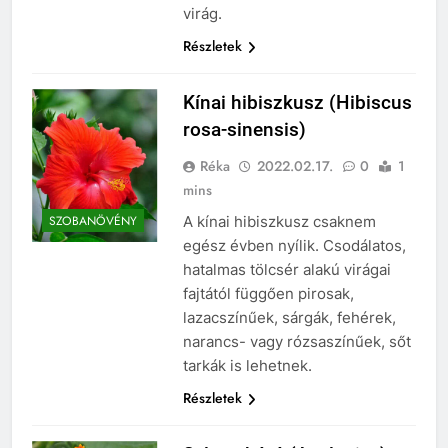
virág.
Részletek
Kínai hibiszkusz (Hibiscus
rosa-sinensis)
Réka
2022.02.17.
0
1
mins
A kínai hibiszkusz csaknem
SZOBANÖVÉNY
egész évben nyílik. Csodálatos,
hatalmas tölcsér alakú virágai
fajtától függően pirosak,
lazacszínűek, sárgák, fehérek,
narancs- vagy rózsaszínűek, sőt
tarkák is lehetnek.
Részletek