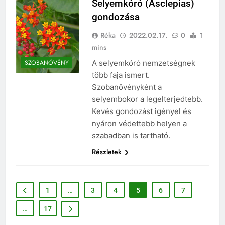
Selyemkóró (Asclepias)
gondozása
Réka
2022.02.17.
0
1
mins
A selyemkóró nemzetségnek
SZOBANÖVÉNY
több faja ismert.
Szobanövényként a
selyembokor a legelterjedtebb.
Kevés gondozást igényel és
nyáron védettebb helyen a
szabadban is tartható.
Részletek
1
…
3
4
5
6
7
…
17