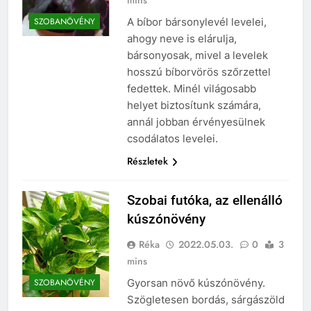
A bíbor bársonylevél levelei,
SZOBANÖVÉNY
ahogy neve is elárulja,
bársonyosak, mivel a levelek
hosszú bíborvörös szőrzettel
fedettek. Minél világosabb
helyet biztosítunk számára,
annál jobban érvényesülnek
csodálatos levelei.
Részletek
Szobai futóka, az ellenálló
kúszónövény
Réka
2022.05.03.
0
3
mins
Gyorsan növő kúszónövény.
SZOBANÖVÉNY
Szögletesen bordás, sárgászöld