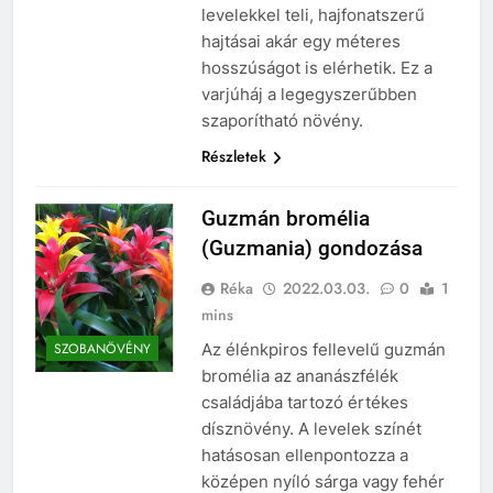
levelekkel teli, hajfonatszerű
hajtásai akár egy méteres
hosszúságot is elérhetik. Ez a
varjúháj a legegyszerűbben
szaporítható növény.
Részletek
Guzmán bromélia
(Guzmania) gondozása
Réka
2022.03.03.
0
1
mins
Az élénkpiros fellevelű guzmán
SZOBANÖVÉNY
bromélia az ananászfélék
családjába tartozó értékes
dísznövény. A levelek színét
hatásosan ellenpontozza a
középen nyíló sárga vagy fehér