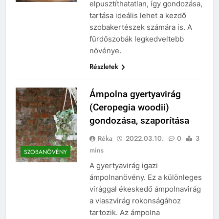
elpusztíthatatlan, így gondozása,
tartása ideális lehet a kezdő
szobakertészek számára is. A
fürdőszobák legkedveltebb
növénye.
Részletek
Ámpolna gyertyavirág
(Ceropegia woodii)
gondozása, szaporítása
Réka
2022.03.10.
0
3
mins
SZOBANÖVÉNY
A gyertyavirág igazi
ámpolnanövény. Ez a különleges
virággal ékeskedő ámpolnavirág
a viaszvirág rokonságához
tartozik. Az ámpolna