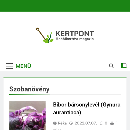
Ugrás
a
tartalomra
Kertpont
Kertpont Növénykereső És Növényhatározó
Kertészeti
MENÜ
Magazin |
Növénykereső És
Szobanövény
Növényhatározó
Bíbor bársonylevél (Gynura
aurantiaca)
Réka
2022.07.07.
0
1
mins