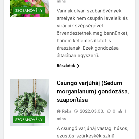
mins
Vannak olyan szobanövények,
SZOBANÖVÉNY
amelyek nem csupán leveleik és
virágaik szépségével
örvendeztetnek meg bennünket,
hanem kellemes illatot is
árasztanak. Ezek gondozása
általában egyszerű.
Részletek
Csüngő varjúháj (Sedum
morganianum) gondozása,
szaporítása
Réka
2022.03.03.
0
1
mins
SZOBANÖVÉNY
A csüngő varjúháj vastag, húsos,
ezüstös-szürkéskék színű