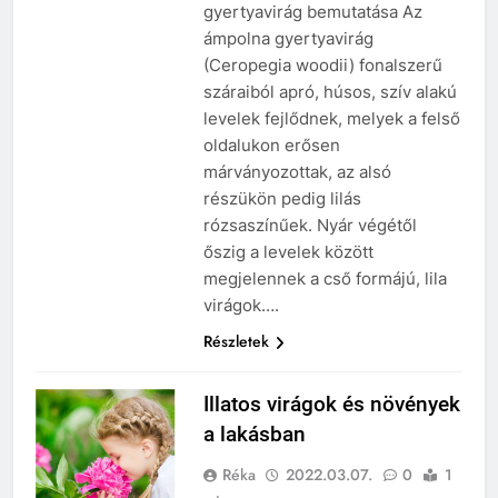
gyertyavirág bemutatása Az
ámpolna gyertyavirág
(Ceropegia woodii) fonalszerű
száraiból apró, húsos, szív alakú
levelek fejlődnek, melyek a felső
oldalukon erősen
márványozottak, az alsó
részükön pedig lilás
rózsaszínűek. Nyár végétől
őszig a levelek között
megjelennek a cső formájú, lila
virágok….
Részletek
Illatos virágok és növények
a lakásban
Réka
2022.03.07.
0
1