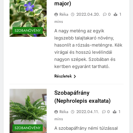
major)
Réka
2022.04.20.
0
1
mins
A nagy meténg az egyik
SZOBANÖVÉNY
legszebb talajtakaró növény,
hasonlít a rózsás-meténgre. Kék
virágai és hosszú levélindái
nagyon szépek. Szobában és
kertben egyaránt tartható.
Részletek
Szobapáfrány
(Nephrolepis exaltata)
Réka
2022.04.11.
0
1
mins
A szobapáfrány némi túlzással
SZOBANÖVÉNY