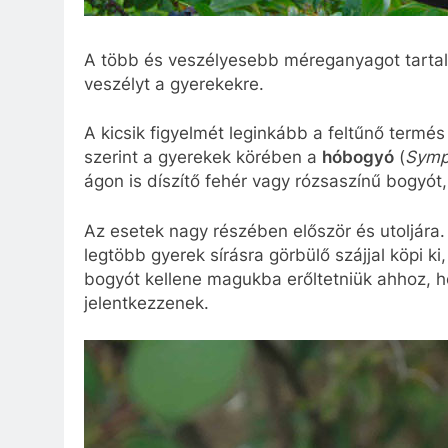
A több és veszélyesebb méreganyagot tartal
veszélyt a gyerekekre.
A kicsik figyelmét leginkább a feltűnő termés 
szerint a gyerekek körében a
hóbogyó
(
Symp
ágon is díszítő fehér vagy rózsaszínű bogyót
Az esetek nagy részében először és utoljára
legtöbb gyerek sírásra görbülő szájjal köpi k
bogyót kellene magukba erőltetniük ahhoz, 
jelentkezzenek.