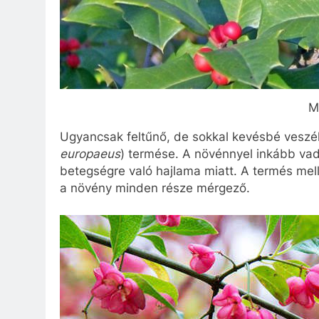
M
Ugyancsak feltűnő, de sokkal kevésbé veszé
europaeus
) termése. A növénnyel inkább vad
betegségre való hajlama miatt. A termés me
a növény minden része mérgező.