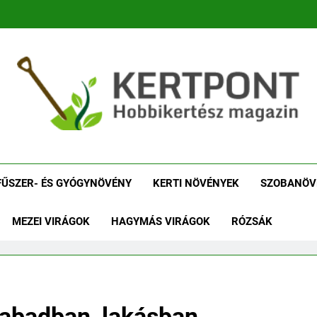
tpont Kertészeti Maga
Növénykereső És Növényhatározó
Növényha
FŰSZER- ÉS GYÓGYNÖVÉNY
KERTI NÖVÉNYEK
SZOBANÖV
MEZEI VIRÁGOK
HAGYMÁS VIRÁGOK
RÓZSÁK
abadban, lakásban