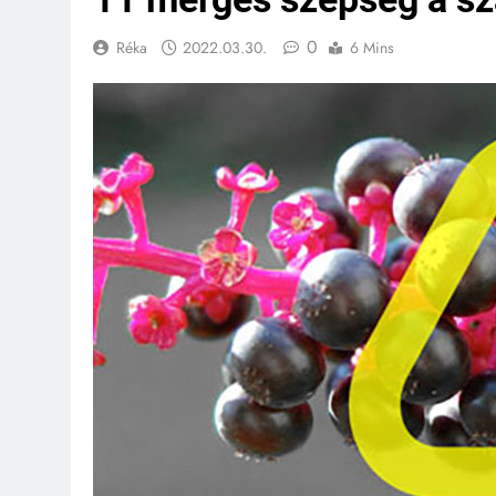
0
Réka
2022.03.30.
6 Mins