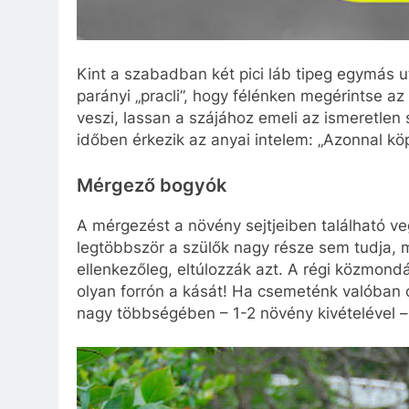
Kint a szabadban két pici láb tipeg egymás ut
parányi „pracli”, hogy félénken megérintse a
veszi, lassan a szájához emeli az ismeretlen 
időben érkezik az anyai intelem: „Azonnal k
Mérgező bogyók
A mérgezést a növény sejtjeiben található v
legtöbbször a szülők nagy része sem tudja, m
ellenkezőleg, eltúlozzák azt. A régi közmond
olyan forrón a kását! Ha csemeténk valóban 
nagy többségében – 1-2 növény kivételével –