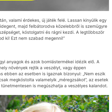
án, valami érdekes, új játék felé. Lassan kinyúlik egy
z idegent, majd felbátorodva közelebbről is szemügyre
szépséget, kóstolgatni és rágni kezdi. A legtöbbször
öpd ki! Ezt nem szabad megenni!”
egyi anyagok és azok bomlástermékei idézik elő. A
ely növények rejtik a veszélyt, vagy éppen
ás ebben az esetben is igaznak bizonyul: „Nem eszik
csak megkóstolta valamelyik „méregzsákot”, az esetek
 tünetmentesen is megúszhatja a veszélyes kalandot.