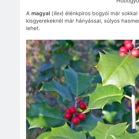
Hóbogyó 
A
magyal
(
Ilex
) élénkpiros bogyói már sokka
kisgyerekeknél már hányással, súlyos hasmen
lehet.