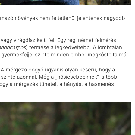
mazó növények nem feltétlenül jelentenek nagyobb
vagy virágdísz kelti fel. Egy régi német felmérés
horicarpos
) termése a legkedveltebb. A lombtalan
, gyermekfejjel szinte minden ember megkóstolta már.
. A mérgező bogyó ugyanis olyan keserű, hogy a
i, szinte azonnal. Még a „hősiesebbeknek” is több
hogy a mérgezés tünetei, a hányás, a hasmenés