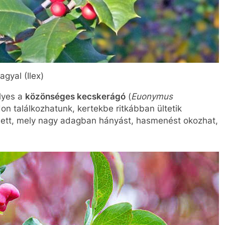
agyal (Ilex)
lyes a
közönséges kecskerágó
(
Euonymus
on találkozhatunk, kertekbe ritkábban ültetik
llett, mely nagy adagban hányást, hasmenést okozhat,