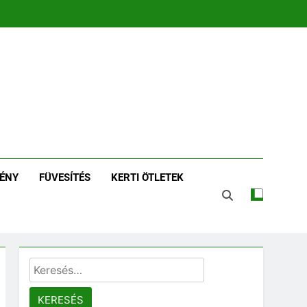
zin | Növénykereső És
tározó
ÉNY
FÜVESÍTÉS
KERTI ÖTLETEK
Keresés: