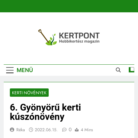
Ugrás
a
tartalomra
Kertpont
Kertpont Növénykereső És Növényhatározó
Kertészeti
MENÜ
Magazin |
Növénykereső És
KERTI NÖVÉNYEK
Növényhatározó
6. Gyönyörű kerti
kúszónövény
0
Réka
2022.06.15.
4 Mins