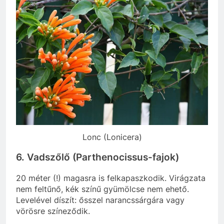
Lonc (Lonicera)
6. Vadszőlő (Parthenocissus-fajok)
20 méter (!) magasra is felkapaszkodik. Virágzata
nem feltűnő, kék színű gyümölcse nem ehető.
Levelével díszít: ősszel narancssárgára vagy
vörösre színeződik.