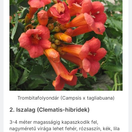
Trombitafolyondár (Campsis x tagliabuana)
2. Iszalag (Clematis-hibridek)
3-4 méter magasságig kapaszkodik fel,
nagyméretű virága lehet fehér, rózsaszín, kék, lila