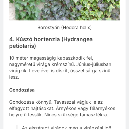
Borostyán (Hedera helix)
4. Kúszó hortenzia (Hydrangea
petiolaris)
10 méter magasságig kapaszkodik fel,
nagyméretű virága krémszínű. Június-júliusban
virágzik. Levelével is díszít, ősszel sárga színű
lesz.
Gondozása
Gondozása könnyű. Tavasszal vágjuk le az
elfagyott hajtásokat. Árnyékos vagy félárnyékos
helyre ültessük. Nincs szüksége támasztékra.
Az elszáradt virágok még a virágzási idő