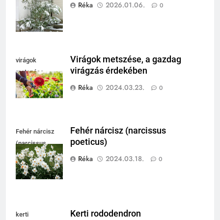
fagytűrése
Réka
2026.01.06.
0
Virágok metszése, a gazdag
virágok
virágzás érdekében
metszése
Réka
2024.03.23.
0
Fehér nárcisz (narcissus
Fehér nárcisz
poeticus)
(narcissus
poeticus)
Réka
2024.03.18.
0
Kerti rododendron
kerti