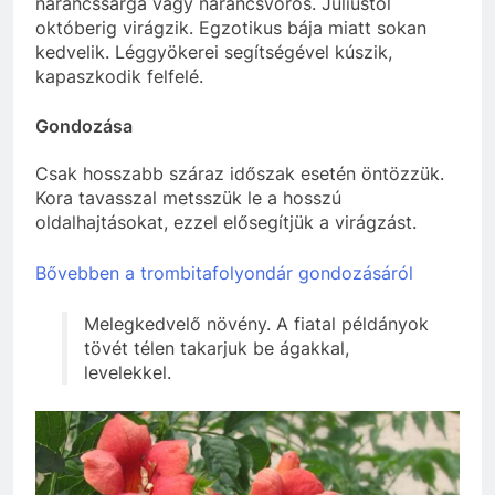
narancssárga vagy narancsvörös. Júliustól
októberig virágzik. Egzotikus bája miatt sokan
kedvelik. Léggyökerei segítségével kúszik,
kapaszkodik felfelé.
Gondozása
Csak hosszabb száraz időszak esetén öntözzük.
Kora tavasszal metsszük le a hosszú
oldalhajtásokat, ezzel elősegítjük a virágzást.
Bővebben a trombitafolyondár gondozásáról
Melegkedvelő növény. A fiatal példányok
tövét télen takarjuk be ágakkal,
levelekkel.