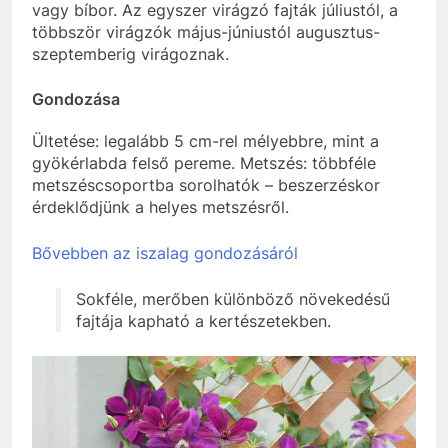
vagy bíbor. Az egyszer virágzó fajták júliustól, a
többször virágzók május-júniustól augusztus-
szeptemberig virágoznak.
Gondozása
Ültetése: legalább 5 cm-rel mélyebbre, mint a
gyökérlabda felső pereme. Metszés: többféle
metszéscsoportba sorolhatók – beszerzéskor
érdeklődjünk a helyes metszésről.
Bővebben az iszalag gondozásáról
Sokféle, merőben különböző növekedésű
fajtája kapható a kertészetekben.