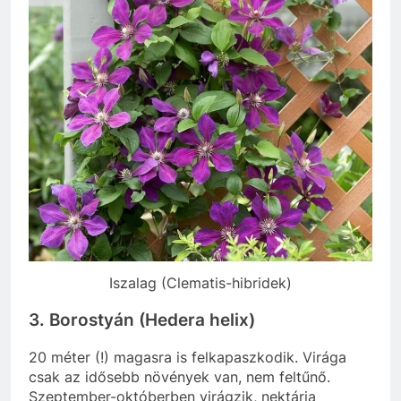
Iszalag (Clematis-hibridek)
3. Borostyán (Hedera helix)
20 méter (!) magasra is felkapaszkodik. Virága
csak az idősebb növények van, nem feltűnő.
Szeptember-októberben virágzik, nektárja