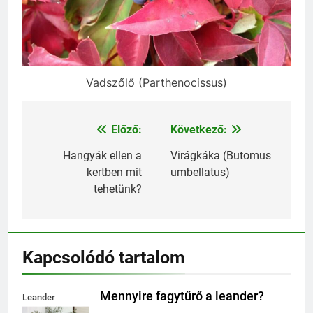
Vadszőlő (Parthenocissus)
Előző:
Következő:
Bejegyzés
navigáció
Hangyák ellen a
Virágkáka (Butomus
kertben mit
umbellatus)
tehetünk?
Kapcsolódó tartalom
Mennyire fagytűrő a leander?
Leander