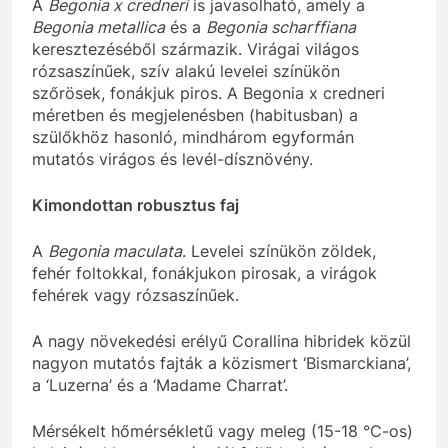
A
Begonia x credneri
is javasolható, amely a
Begonia metallica
és a
Begonia scharffiana
keresztezéséből származik. Virágai világos
rózsaszínűek, szív alakú levelei színükön
szőrösek, fonákjuk piros. A Begonia x credneri
méretben és megjelenésben (habitusban) a
szülőkhöz hasonló, mindhárom egyformán
mutatós virágos és levél-dísznövény.
Kimondottan robusztus faj
A
Begonia maculata
. Levelei színükön zöldek,
fehér foltokkal, fonákjukon pirosak, a virágok
fehérek vagy rózsaszínűek.
A nagy növekedési erélyű Corallina hibridek közül
nagyon mutatós fajták a közismert ‘Bismarckiana’,
a ‘Luzerna’ és a ‘Madame Charrat’.
Mérsékelt hőmérsékletű vagy meleg (15-18 °C-os)