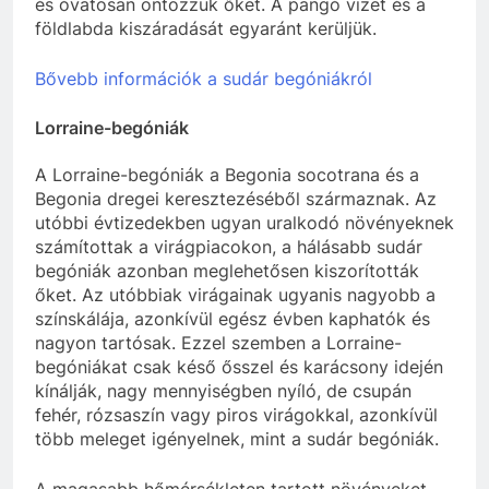
és óvatosan öntözzük őket. A pangó vizet és a
földlabda kiszáradását egyaránt kerüljük.
Bővebb információk a sudár begóniákról
Lorraine-begóniák
A Lorraine-begóniák a Begonia socotrana és a
Begonia dregei keresztezéséből származnak. Az
utóbbi évtizedekben ugyan uralkodó növényeknek
számítottak a virágpiacokon, a hálásabb sudár
begóniák azonban meglehetősen kiszorították
őket. Az utóbbiak virágainak ugyanis nagyobb a
színskálája, azonkívül egész évben kaphatók és
nagyon tartósak. Ezzel szemben a Lorraine-
begóniákat csak késő ősszel és karácsony idején
kínálják, nagy mennyiségben nyíló, de csupán
fehér, rózsaszín vagy piros virágokkal, azonkívül
több meleget igényelnek, mint a sudár begóniák.
A magasabb hőmérsékleten tartott növényeket