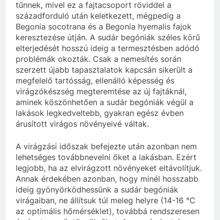
tűnnek, mivel ez a fajtacsoport röviddel a
századforduló után keletkezett, mégpedig a
Begonia socotrana és a Begonia hyemalis fajok
keresztezése útján. A sudár begóniák széles körű
elterjedését hosszú ideig a termesztésben adódó
problémák okozták. Csak a nemesítés során
szerzett újabb tapasztalatok kapcsán sikerült a
megfelelő tartósság, ellenálló képesség és
virágzókészség megteremtése az új fajtáknál,
aminek köszönhetően a sudár begóniák végül a
lakások legkedveltebb, gyakran egész évben
árusított virágos növényeivé váltak.
A virágzási időszak befejezte után azonban nem
lehetséges továbbnevelni őket a lakásban. Ezért
legjobb, ha az elvirágzott növényeket eltávolítjuk.
Annak érdekében azonban, hogy minél hosszabb
ideig gyönyörködhessünk a sudár begóniák
virágaiban, ne állítsuk túl meleg helyre (14-16 °C
az optimális hőmérséklet), továbbá rendszeresen