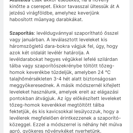
kinőtte a cserepet. Ekkor tavasszal ültessük át A
jelzésű virágföldbe, amelyhez keverjünk
habosított műanyag darabkákat.
Szaporítás
: levéldugvánnyal szaporítható ősszel
vagy januárban. A leválasztott leveleket kis
háromszögletű dara-bokra vágjuk fel, úgy, hogy
azok két oldalát levélér határolja. A
levéldarabokat hegyes végükkel lefelé szilárdan
tálba vagy szaporítószekrénybe töltött tőzeg-
homok keverékbe tűzdeljük, amelyben 24 °C
talajhőmérsékleten 3-4 hét alatt biztonságosan
meggyökeresednek. A másik módszernél kifejlett
leveleket használunk, amelyek ereit az elágazási
pontokban átvágjuk. Az így előkészített leveleket
tőzeg-homok keverékkel megtöltött tálba
fektetjük, és kis kavicsokkal lesúlyozzuk, hogy a
levélerek megfelelően érintkezzenek a szaporító-
közeggel. Ezzel a módszerrel is néhány hét múlva
apró, gyökeres növénykéket nyerhetünk.