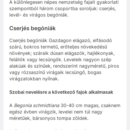
A különlegesen népes nemzetség fajait gyakorlati
szempontból három csoportba soroljuk: cserjés,
levél- és virágos begóniák.
Cserjés begóniák
Cserjés begóniák Gazdagon elágazó, elfásodó
szárú, bokros termetű, erőteljes növekedésű
növények; száraik dúsan elágazók, hajlékonyak,
felállók vagy lecsüngők. Leveleik nagyon szép
alakúak és színűek, rendszerint nagyméretű, piros
vagy rózsaszínű virágaik lecsüngő, bogas
virágzatokban nyílnak.
Szobai nevelésre a következő fajok alkalmasak
A
Begonia schmidtiana
30-40 cm magas, csaknem
egész évben virágzik, levelei nem túl nagy
méretűek, bársonyos tompa zöldek.