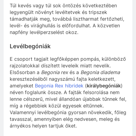
Túl kevés vagy túl sok öntözés következtében
legyengült növényt levéltetvek és tripszek
támadhatják meg, továbbá lisztharmat fertőzheti,
levél- és virághullás is előfordulhat. A közvetlen
napfény levélperzselést okoz.
Levélbegóniák
E csoport tagjait legfőképpen pompás, különböző
rajzolatokkal díszített leveleik miatt nevelik.
Elsősorban a
Begonia rex
és a
Begonia diadema
keresztezéséből nagyszámú fajta keletkezett,
amelyeket
Begonia Rex hibridek
(
királybegóniák
)
néven foglalunk össze. A fajták felsorolása nem
lenne célszerű, mivel állandóan újabbak tűnnek fel,
míg a régebbiek közül egyesek eltűnnek.
Valamennyi levélbegónia gyorsan növekedik, főleg
tavasszal, amennyiben elég nedvesen, meleg és
árnyékos helyen tartjuk őket.