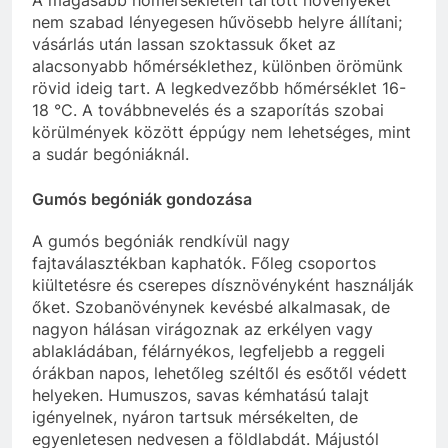
nem szabad lényegesen hűvösebb helyre állítani;
vásárlás után lassan szoktassuk őket az
alacsonyabb hőmérséklethez, különben örömünk
rövid ideig tart. A legkedvezőbb hőmérséklet 16-
18 °C. A továbbnevelés és a szaporítás szobai
körülmények között éppúgy nem lehetséges, mint
a sudár begóniáknál.
Gumós begóniák gondozása
A gumós begóniák rendkívül nagy
fajtaválasztékban kaphatók. Főleg csoportos
kiültetésre és cserepes dísznövényként használják
őket. Szobanövénynek kevésbé alkalmasak, de
nagyon hálásan virágoznak az erkélyen vagy
ablakládában, félárnyékos, legfeljebb a reggeli
órákban napos, lehetőleg széltől és esőtől védett
helyeken. Humuszos, savas kémhatású talajt
igényelnek, nyáron tartsuk mérsékelten, de
egyenletesen nedvesen a földlabdát. Májustól