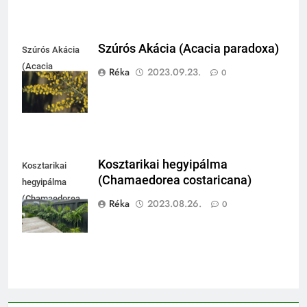
Szúrós Akácia (Acacia paradoxa)
Szúrós Akácia
(Acacia
Réka
2023.09.23.
0
paradoxa)
Kosztarikai hegyipálma
Kosztarikai
(Chamaedorea costaricana)
hegyipálma
(Chamaedorea
Réka
2023.08.26.
0
costaricana)