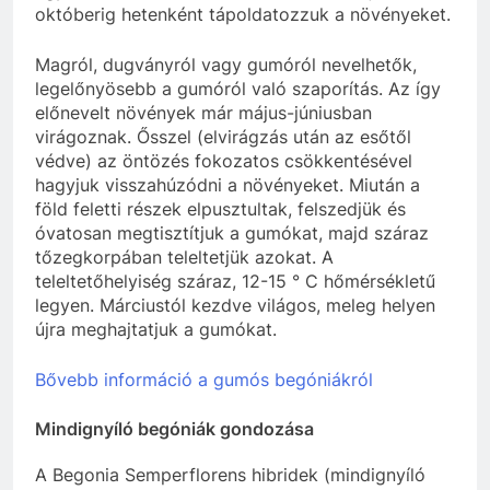
októberig hetenként tápoldatozzuk a növényeket.
Magról, dugványról vagy gumóról nevelhetők,
legelőnyösebb a gumóról való szaporítás. Az így
előnevelt növények már május-júniusban
virágoznak. Ősszel (elvirágzás után az esőtől
védve) az öntözés fokozatos csökkentésével
hagyjuk visszahúzódni a növényeket. Miután a
föld feletti részek elpusztultak, felszedjük és
óvatosan megtisztítjuk a gumókat, majd száraz
tőzegkorpában teleltetjük azokat. A
teleltetőhelyiség száraz, 12-15 ° C hőmérsékletű
legyen. Márciustól kezdve világos, meleg helyen
újra meghajtatjuk a gumókat.
Bővebb információ a gumós begóniákról
Mindignyíló begóniák gondozása
A Begonia Semperflorens hibridek (mindignyíló