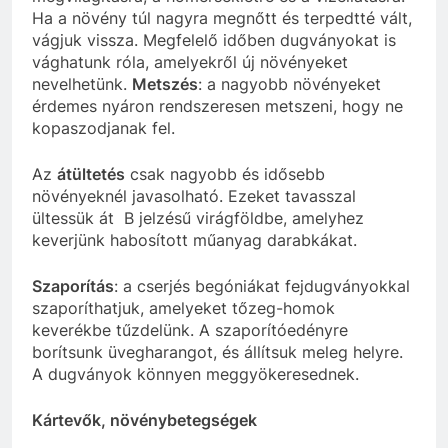
Ha a növény túl nagyra megnőtt és terpedtté vált,
vágjuk vissza. Megfelelő időben dugványokat is
vághatunk róla, amelyekről új növényeket
nevelhetünk.
Metszés
: a nagyobb növényeket
érdemes nyáron rendszeresen metszeni, hogy ne
kopaszodjanak fel.
Az
átültetés
csak nagyobb és idősebb
növényeknél javasolható. Ezeket tavasszal
ültessük át B jelzésű virágföldbe, amelyhez
keverjünk habosított műanyag darabkákat.
Szaporítás
: a cserjés begóniákat fejdugványokkal
szaporíthatjuk, amelyeket tőzeg-homok
keverékbe tűzdelünk. A szaporítóedényre
borítsunk üvegharangot, és állítsuk meleg helyre.
A dugványok könnyen meggyökeresednek.
Kártevők, növénybetegségek