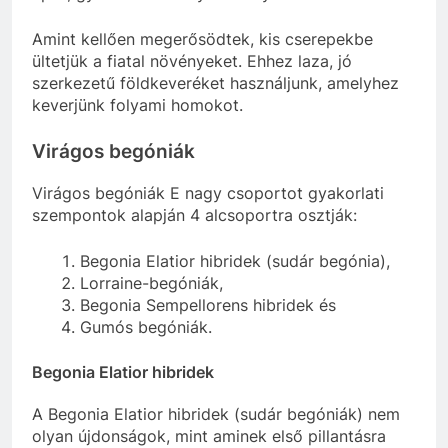
Amint kellően megerősödtek, kis cserepekbe
ültetjük a fiatal növényeket. Ehhez laza, jó
szerkezetű földkeveréket használjunk, amelyhez
keverjünk folyami homokot.
Virágos begóniák
Virágos begóniák E nagy csoportot gyakorlati
szempontok alapján 4 alcsoportra osztják:
Begonia Elatior hibridek (sudár begónia),
Lorraine-begóniák,
Begonia Sempellorens hibridek és
Gumós begóniák.
Begonia Elatior hibridek
A Begonia Elatior hibridek (sudár begóniák) nem
olyan újdonságok, mint aminek első pillantásra