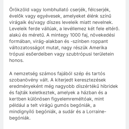
Örökzöld vagy lombhullató cserjék, félcserjék,
évelők vagy egyévesek, amelyeket élénk színű
virágaik és/vagy díszes leveleik miatt nevelnek.
Leveleik ferde vállúak, a levéllemez két fele eltérő.
alakú és méretű. A mintegy 1000 faj, növekedési
formában, virág-alakban és -színben roppant
változatosságot mutat, nagy részük Amerika
trópusi esőerdeiben vagy szubtrópusi területein
honos.
A nemzetség számos fajából szép és tartós
szobanövény vált. A kiterjedt keresztezések
eredményeként még nagyobb díszértékű hibridek
és fajták keletkeztek, amelyek a házban és a
kertben különösen figyelemreméltóak, mint
például a telt virágú gumós begóniák, a
mindignyíló begóniák, a sudár és a Lorraine-
begóniák.