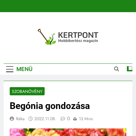
Ugrás
a
tartalomra
Kertpont
Kertpont Növénykereső És Növényhatározó
Kertészeti
MENÜ
Magazin |
Növénykereső És
SZOBANÖVÉNY
Növényhatározó
Begónia gondozása
0
Réka
2022.11.08.
13 Mins