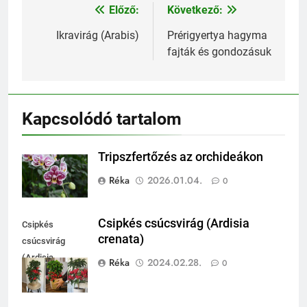
Előző:
Következő:
Bejegyzés
navigáció
Ikravirág (Arabis)
Prérigyertya hagyma
fajták és gondozásuk
Kapcsolódó tartalom
Tripszfertőzés az orchideákon
Réka
2026.01.04.
0
Csipkés csúcsvirág (Ardisia
Csipkés
crenata)
csúcsvirág
(Ardisia
Réka
2024.02.28.
0
crenata)