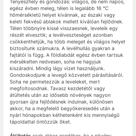
Tenyészhely és gondozás: világos, de nem napos,
egész évben meleg, télen is legalább 16 °C
hőmérsékletű helyet kívánnak, az északi vagy
keleti fekvésű ablakok mellett kiválóan fejlődnek.
Télen többnyire kissé visszaesnek, leveleik egy
részét elvesztik; a levélveszteséget azonban
csökkenthetjük, ha több meleget és világos helyet
biztosítunk számukra. A levélhullás gyakran a
fajtától is függ. A földlabdát egész évben tartsuk
mérsékelten nedvesen, soha ne hagyjuk
kiszáradni. Mindig lágy vizet használjunk.
Gondoskodjunk a levegő közvetett párásításáról.
Soha ne permetezzük a leveleket, mert
megfoltosodnak. Tavasz kezdetétől vagy
átültetés után az idősebb növények nagyon
gyorsan újra fejlődésnek indulnak, különösen
akkor, ha a megfelelő begyökeresedés után a
nyári hónapokban kéthetenként kis mennyiségű
tápoldattal öntözzük őket.
Átültetés
csak akkor esedékes, ha a növény