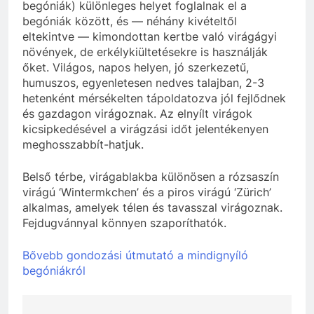
begóniák) különleges helyet foglalnak el a
begóniák között, és — néhány kivételtől
eltekintve — kimondottan kertbe való virágágyi
növények, de erkélykiültetésekre is használják
őket. Világos, napos helyen, jó szerkezetű,
humuszos, egyenletesen nedves talajban, 2-3
hetenként mérsékelten tápoldatozva jól fejlődnek
és gazdagon virágoznak. Az elnyílt virágok
kicsipkedésével a virágzási időt jelentékenyen
meghosszabbít-hatjuk.
Belső térbe, virágablakba különösen a rózsaszín
virágú ‘Wintermkchen’ és a piros virágú ‘Zürich’
alkalmas, amelyek télen és tavasszal virágoznak.
Fejdugvánnyal könnyen szaporíthatók.
Bővebb gondozási útmutató a mindignyíló
begóniákról