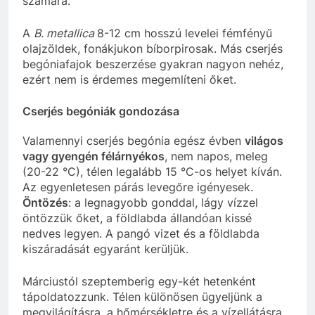
számára.
A
B. metallica
8-12 cm hosszú levelei fémfényű
olajzöldek, fonákjukon bíborpirosak. Más cserjés
begóniafajok beszerzése gyakran nagyon nehéz,
ezért nem is érdemes megemlíteni őket.
Cserjés begóniák gondozása
Valamennyi cserjés begónia egész évben
világos
vagy gyengén félárnyékos
, nem napos, meleg
(20-22 °C), télen legalább 15 °C-os helyet kíván.
Az egyenletesen párás levegőre igényesek.
Öntözés
: a legnagyobb gonddal, lágy vízzel
öntözzük őket, a földlabda állandóan kissé
nedves legyen. A pangó vizet és a földlabda
kiszáradását egyaránt kerüljük.
Márciustól szeptemberig egy-két hetenként
tápoldatozzunk. Télen különösen ügyeljünk a
megvilágításra, a hőmérsékletre és a vízellátásra.