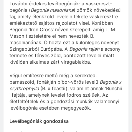
További érdekes levélbegóniák: a vaskereszt-
begónia (
Begonia masoniana
) zömök növekedésű
faj, amely élénkzöld levelein fekete vaskeresztre
emlékeztető sajátos rajzolatot visel. Korábban
Begonia ‘Iron Cross’ néven szerepelt, amíg L. M.
Mason tiszteletére el nem nevezték B.
masonianának. Ő hozta ezt a különleges növényt
Szingapúrból Európába. A
Begonia rajah
alacsony
termete és fényes zöld, pontozott levelei miatt
kiválóan alkalmas zárt virágablakba.
Végül említésre méltó még a kerekded,
barnászöld, fonákján bíbor-vörös levelű
Begonia x
erythrophylla
(B. x feastii), valamint annak ‘Bunchii
‘ fajtája, amelynek levelei fodros szélűek. Az
életfeltételek és a gondozási munkák valamennyi
levélbegónia esetében megegyezők.
Levélbegóniák gondozása