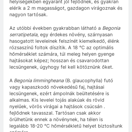
helyiségekben egyaránt jól fejlődnek, és gyakran
elérik a 2 m magasságot, gazdagon virágoznak és
nagyon tartósak.
Az utóbbi években gyakrabban látható a
Begonia
serratipetala
, egy érdekes növény, szárnyasan
hasogatott leveleinek felszínét kiemelkedő, élénk
rózsaszínű foltok díszítik. A 18 °C az optimális
hőmérséklet számára, túl meleg helyen gyenge
hajtásokat képez; hosszan és csavarodottan
lecsüngenek, úgyhogy fel kell kötöznünk őket.
A
Begonia limmingheana
(B. glaucophylla) futó
vagy kapaszkodó növekedésű faj, hajtásai
lecsüngenek, ezért ámpolnák beültetésére is
alkalmas. Kis levelei tojás alakúak és rövid
nyelűek, vörös virágai a hajtások csúcsán .
fejlődnek tavasszal. Tartósan csak akkor
örülhetünk ennek a növénynek, ha télen is
legalább 18-20 °C hőmérsékletű helyet biztosítunk